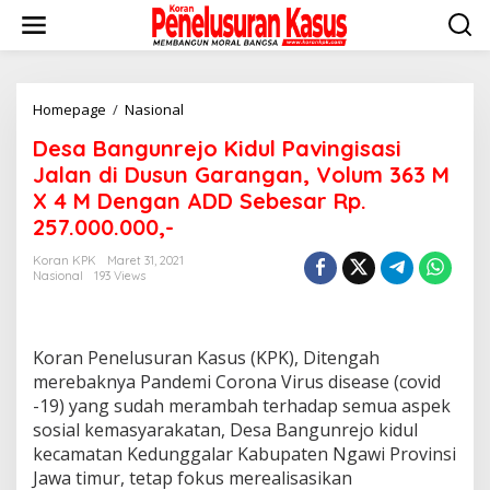
Lewati
ke
konten
Desa
Homepage
/
Nasional
Bangunrejo
Desa Bangunrejo Kidul Pavingisasi
Kidul
Pavingisasi
Jalan di Dusun Garangan, Volum 363 M
Jalan
X 4 M Dengan ADD Sebesar Rp.
di
257.000.000,-
Dusun
Garangan,
Koran KPK
Maret 31, 2021
Volum
Nasional
193 Views
363
M
X
4
Koran Penelusuran Kasus (KPK), Ditengah
M
merebaknya Pandemi Corona Virus disease (covid
Dengan
-19) yang sudah merambah terhadap semua aspek
ADD
Sebesar
sosial kemasyarakatan, Desa Bangunrejo kidul
Rp.
kecamatan Kedunggalar Kabupaten Ngawi Provinsi
257.000.000,-
Jawa timur, tetap fokus merealisasikan