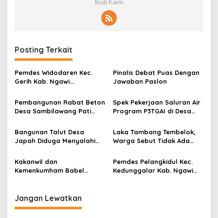
Ikuti Kami
Posting Terkait
Pemdes Widodaren Kec.
Pinalis Debat Puas Dengan
Gerih Kab. Ngawi
Jawaban Paslon
Realisasikan Pembangunan
Rabat Jalan Poros
Pembangunan Rabat Beton
Spek Pekerjaan Saluran Air
Desa Sambilawang Pati
Program P3TGAI di Desa
Jawa Tengah Diduga Pakai
Tambakromo Patut
Anggaran Silum
Dipertanyakan
Bangunan Talut Desa
Laka Tambang Tembelok;
Japah Diduga Menyalahi
Warga Sebut Tidak Ada
Aturan Dalam Pelaksanaan
Hubungannya Dengan
Pembangunan Memakai
Legalitas
Kakanwil dan
Pemdes Pelangkidul Kec.
Dana Siluman
Kemenkumham Babel
Kedunggalar Kab. Ngawi
Koordinasi dengan
Salurkan BLT 15 KPM Dari
Danlanal: Sinergi untuk
Dana Desa Tahun 2024
Pengawasan Tenaga Kerja
Jangan Lewatkan
Asing