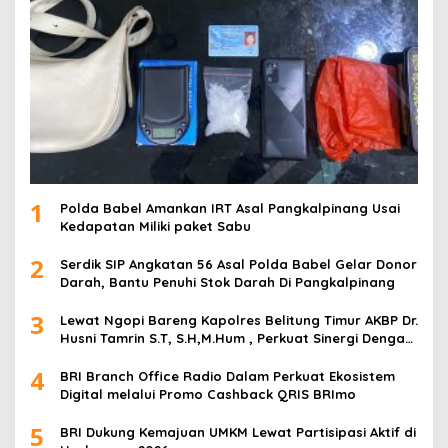
1
Polda Babel Amankan IRT Asal Pangkalpinang Usai
Kedapatan Miliki paket Sabu
2
Serdik SIP Angkatan 56 Asal Polda Babel Gelar Donor
Darah, Bantu Penuhi Stok Darah Di Pangkalpinang
3
Lewat Ngopi Bareng Kapolres Belitung Timur AKBP Dr.
Husni Tamrin S.T, S.H,M.Hum , Perkuat Sinergi Dengan
Awak Media
4
BRI Branch Office Radio Dalam Perkuat Ekosistem
Digital melalui Promo Cashback QRIS BRImo
5
BRI Dukung Kemajuan UMKM Lewat Partisipasi Aktif di