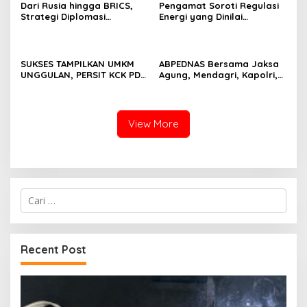
Dari Rusia hingga BRICS,
Pengamat Soroti Regulasi
Strategi Diplomasi
Energi yang Dinilai
Prabowo Perkuat Pasokan
Membebani Industri
Energi Nasional
Tambang
SUKSES TAMPILKAN UMKM
ABPEDNAS Bersama Jaksa
UNGGULAN, PERSIT KCK PD
Agung, Mendagri, Kapolri,
II/SRIWIJAYA DOMINASI
dan Mendes Perkuat Fungsi
PAMERAN NASIONAL “PERSIT
Pengawasan Desa
BISA 2” 2026
View More
Cari
untuk:
Recent Post