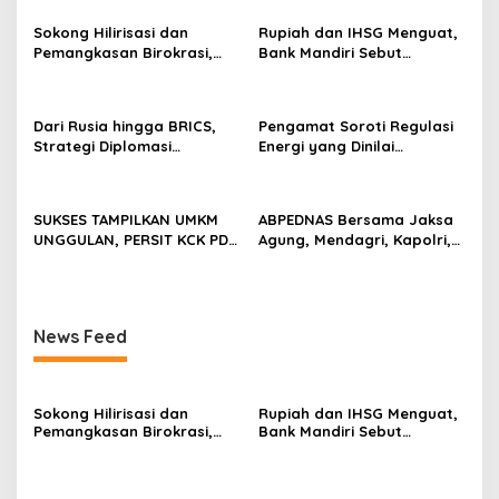
Sokong Hilirisasi dan
Rupiah dan IHSG Menguat,
Pemangkasan Birokrasi,
Bank Mandiri Sebut
Perbanas: Perekonomian
Kepercayaan Investor Kian
Domestik Akan Lebih
Membaik
Bernilai
Dari Rusia hingga BRICS,
Pengamat Soroti Regulasi
Strategi Diplomasi
Energi yang Dinilai
Prabowo Perkuat Pasokan
Membebani Industri
Energi Nasional
Tambang
SUKSES TAMPILKAN UMKM
ABPEDNAS Bersama Jaksa
UNGGULAN, PERSIT KCK PD
Agung, Mendagri, Kapolri,
II/SRIWIJAYA DOMINASI
dan Mendes Perkuat Fungsi
PAMERAN NASIONAL “PERSIT
Pengawasan Desa
BISA 2” 2026
News Feed
Sokong Hilirisasi dan
Rupiah dan IHSG Menguat,
Pemangkasan Birokrasi,
Bank Mandiri Sebut
Perbanas: Perekonomian
Kepercayaan Investor Kian
Domestik Akan Lebih
Membaik
Bernilai