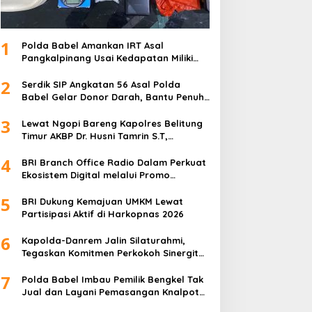
1
Polda Babel Amankan IRT Asal
Pangkalpinang Usai Kedapatan Miliki
paket Sabu
2
Serdik SIP Angkatan 56 Asal Polda
Babel Gelar Donor Darah, Bantu Penuhi
Stok Darah Di Pangkalpinang
3
Lewat Ngopi Bareng Kapolres Belitung
Timur AKBP Dr. Husni Tamrin S.T,
S.H,M.Hum , Perkuat Sinergi Dengan
4
Awak Media
BRI Branch Office Radio Dalam Perkuat
Ekosistem Digital melalui Promo
Cashback QRIS BRImo
5
BRI Dukung Kemajuan UMKM Lewat
Partisipasi Aktif di Harkopnas 2026
6
Kapolda-Danrem Jalin Silaturahmi,
Tegaskan Komitmen Perkokoh Sinergitas
TNI-Polri di Babel
7
Polda Babel Imbau Pemilik Bengkel Tak
Jual dan Layani Pemasangan Knalpot
Brong