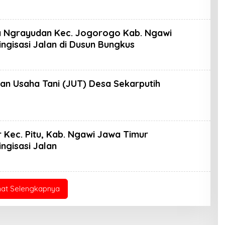
h
ran
K
a Ngrayudan Kec. Jogorogo Kab. Ngawi
ingisasi Jalan di Dusun Bungkus
h
an
K
alan Usaha Tani (JUT) Desa Sekarputih
h
ran
K
Kec. Pitu, Kab. Ngawi Jawa Timur
ingisasi Jalan
eh
ran
K
hat Selengkapnya