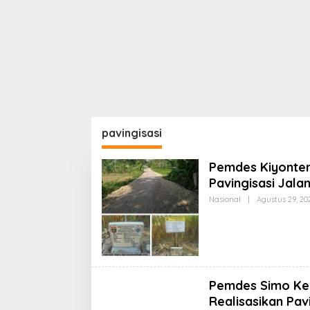
pavingisasi
Pemdes Kiyonten
Pavingisasi Jala
Nasional
|
Agustus 29, 20
Pemdes Simo Ke
Realisasikan Pav