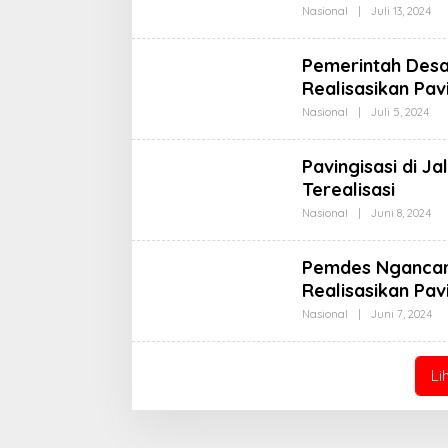
Ole
Nasional
|
Juli 13, 2024
Ko
KP
Pemerintah Des
Realisasikan Pav
Ole
Nasional
|
Juli 5, 2024
Kor
KP
Pavingisasi di J
Terealisasi
Ole
Nasional
|
Juni 8, 2024
Ko
KP
Pemdes Ngancar 
Realisasikan Pav
Ol
Nasional
|
Juni 7, 2024
Ko
KP
Li