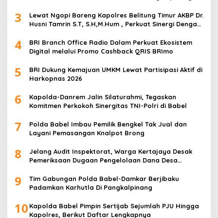
3
Lewat Ngopi Bareng Kapolres Belitung Timur AKBP Dr.
Husni Tamrin S.T, S.H,M.Hum , Perkuat Sinergi Dengan
Awak Media
4
BRI Branch Office Radio Dalam Perkuat Ekosistem
Digital melalui Promo Cashback QRIS BRImo
5
BRI Dukung Kemajuan UMKM Lewat Partisipasi Aktif di
Harkopnas 2026
6
Kapolda-Danrem Jalin Silaturahmi, Tegaskan
Komitmen Perkokoh Sinergitas TNI-Polri di Babel
7
Polda Babel Imbau Pemilik Bengkel Tak Jual dan
Layani Pemasangan Knalpot Brong
8
Jelang Audit Inspektorat, Warga Kertajaya Desak
Pemeriksaan Dugaan Pengelolaan Dana Desa
Dilakukan Transparan
9
Tim Gabungan Polda Babel-Damkar Berjibaku
Padamkan Karhutla Di Pangkalpinang
10
Kapolda Babel Pimpin Sertijab Sejumlah PJU Hingga
Kapolres, Berikut Daftar Lengkapnya