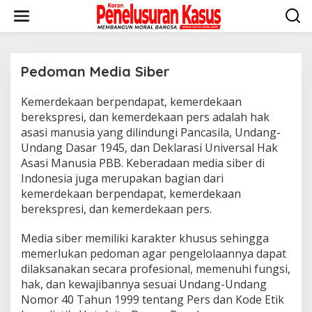
Lewati
ke
konten
Pedoman Media Siber
Kemerdekaan berpendapat, kemerdekaan
|
September
11,
berekspresi, dan kemerdekaan pers adalah hak
2020
asasi manusia yang dilindungi Pancasila, Undang-
Oleh
Koran
Undang Dasar 1945, dan Deklarasi Universal Hak
KPK
Asasi Manusia PBB. Keberadaan media siber di
Indonesia juga merupakan bagian dari
kemerdekaan berpendapat, kemerdekaan
berekspresi, dan kemerdekaan pers.
Media siber memiliki karakter khusus sehingga
memerlukan pedoman agar pengelolaannya dapat
dilaksanakan secara profesional, memenuhi fungsi,
hak, dan kewajibannya sesuai Undang-Undang
Nomor 40 Tahun 1999 tentang Pers dan Kode Etik