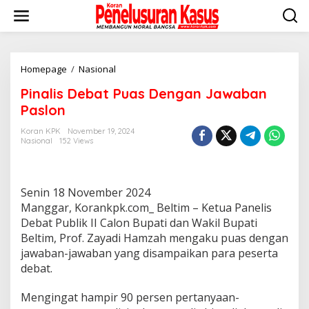
Lewati
ke
konten
Pinalis
Homepage
/
Nasional
Debat
Pinalis Debat Puas Dengan Jawaban
Puas
Dengan
Paslon
Jawaban
Paslon
Koran KPK
November 19, 2024
Nasional
152 Views
Senin 18 November 2024
Manggar, Korankpk.com_ Beltim – Ketua Panelis
Debat Publik II Calon Bupati dan Wakil Bupati
Beltim, Prof. Zayadi Hamzah mengaku puas dengan
jawaban-jawaban yang disampaikan para peserta
debat.
Mengingat hampir 90 persen pertanyaan-