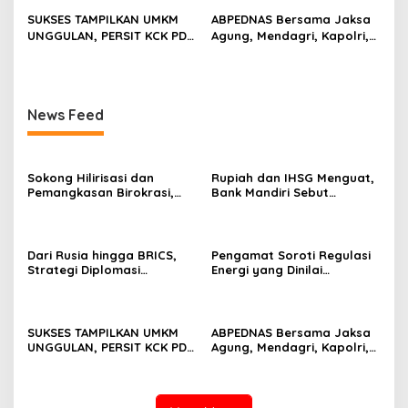
SUKSES TAMPILKAN UMKM
ABPEDNAS Bersama Jaksa
UNGGULAN, PERSIT KCK PD
Agung, Mendagri, Kapolri,
II/SRIWIJAYA DOMINASI
dan Mendes Perkuat Fungsi
PAMERAN NASIONAL “PERSIT
Pengawasan Desa
BISA 2” 2026
News Feed
Sokong Hilirisasi dan
Rupiah dan IHSG Menguat,
Pemangkasan Birokrasi,
Bank Mandiri Sebut
Perbanas: Perekonomian
Kepercayaan Investor Kian
Domestik Akan Lebih
Membaik
Bernilai
Dari Rusia hingga BRICS,
Pengamat Soroti Regulasi
Strategi Diplomasi
Energi yang Dinilai
Prabowo Perkuat Pasokan
Membebani Industri
Energi Nasional
Tambang
SUKSES TAMPILKAN UMKM
ABPEDNAS Bersama Jaksa
UNGGULAN, PERSIT KCK PD
Agung, Mendagri, Kapolri,
II/SRIWIJAYA DOMINASI
dan Mendes Perkuat Fungsi
PAMERAN NASIONAL “PERSIT
Pengawasan Desa
BISA 2” 2026