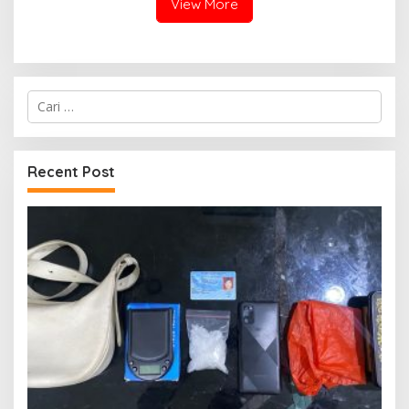
View More
Cari
untuk:
Recent Post