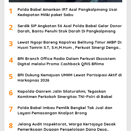
1
Polda Babel Amankan IRT Asal Pangkalpinang Usai
Kedapatan Miliki paket Sabu
2
Serdik SIP Angkatan 56 Asal Polda Babel Gelar Donor
Darah, Bantu Penuhi Stok Darah Di Pangkalpinang
3
Lewat Ngopi Bareng Kapolres Belitung Timur AKBP Dr.
Husni Tamrin S.T, S.H,M.Hum , Perkuat Sinergi Dengan
Awak Media
4
BRI Branch Office Radio Dalam Perkuat Ekosistem
Digital melalui Promo Cashback QRIS BRImo
5
BRI Dukung Kemajuan UMKM Lewat Partisipasi Aktif di
Harkopnas 2026
6
Kapolda-Danrem Jalin Silaturahmi, Tegaskan
Komitmen Perkokoh Sinergitas TNI-Polri di Babel
7
Polda Babel Imbau Pemilik Bengkel Tak Jual dan
Layani Pemasangan Knalpot Brong
8
Jelang Audit Inspektorat, Warga Kertajaya Desak
Pemeriksaan Dugaan Pengelolaan Dana Desa