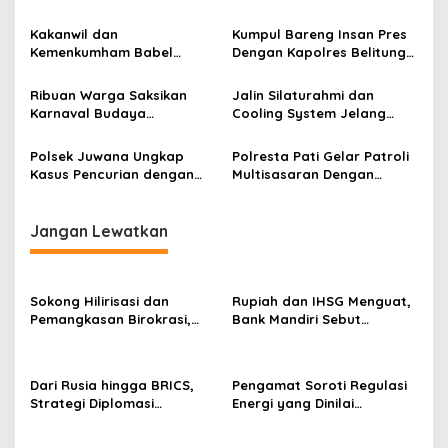
Lancar, Sinergitas TNI-
Hubungannya Dengan
POLRI.
Legalitas
Kakanwil dan
Kumpul Bareng Insan Pres
Kemenkumham Babel
Dengan Kapolres Belitung
Koordinasi dengan
Timur
Danlanal: Sinergi untuk
Ribuan Warga Saksikan
Jalin Silaturahmi dan
Pengawasan Tenaga Kerja
Karnaval Budaya
Cooling System Jelang
Asing
Kedunggalar, Meriahkan
Pilkada, Kapolresta Pati
HUT RI ke-79 dengan Tema
Ngopi Bareng dengan Awak
Polsek Juwana Ungkap
Polresta Pati Gelar Patroli
Gemah Ripah Loh Jinawi
Media
Kasus Pencurian dengan
Multisasaran Dengan
Pemberatan di Kios Es Teh
Prioritas Kendaraan
Bodong
Jangan Lewatkan
Sokong Hilirisasi dan
Rupiah dan IHSG Menguat,
Pemangkasan Birokrasi,
Bank Mandiri Sebut
Perbanas: Perekonomian
Kepercayaan Investor Kian
Domestik Akan Lebih
Membaik
Bernilai
Dari Rusia hingga BRICS,
Pengamat Soroti Regulasi
Strategi Diplomasi
Energi yang Dinilai
Prabowo Perkuat Pasokan
Membebani Industri
Energi Nasional
Tambang