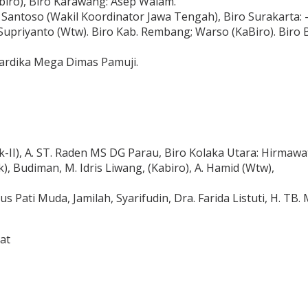
biro), Biro Karawang: Asep Walam.
ntoso (Wakil Koordinator Jawa Tengah), Biro Surakarta: -. 
Supriyanto (Wtw). Biro Kab. Rembang; Warso (KaBiro). Biro Bl
Gardika Mega Dimas Pamuji.
II), A. ST. Raden MS DG Parau, Biro Kolaka Utara: Hirmawati
, Budiman, M. Idris Liwang, (Kabiro), A. Hamid (Wtw),
us Pati Muda, Jamilah, Syarifudin, Dra. Farida Listuti, H. T
at