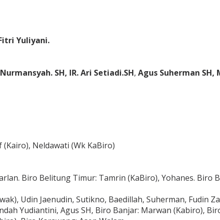
itri Yuliyani.
Nurmansyah. SH, IR. Ari Setiadi.SH
,
Agus Suherman SH, 
f (Kairo), Neldawati (Wk KaBiro)
an. Biro Belitung Timur: Tamrin (KaBiro), Yohanes. Biro Ba
k), Udin Jaenudin, Sutikno, Baedillah, Suherman, Fudin Zak
Endah Yudiantini, Agus SH, Biro Banjar: Marwan (Kabiro), Bir