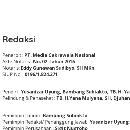
Redaksi
|
September
Penerbit :
PT. Media Cakrawala Nasional
11,
Akte Notaris :
No. 02 Tahun 2016
2020
April
Notaris:
Eddy Gunawan Sudibyo, SH MKn.
21,
SIUP No. :
0196/1.824.271
2026
oleh
Koran
KPK
Pendiri :
Yusanizar Uyung, Bambang Subiakto, TB. H. Ya
Pelindung & Penasehat :
TB. H.Yana Mulyana, SH, Djuhan
Pemimpin Umum :
Bambang Subiakto
Pemimpin Redaksi/ Penanggung Jawab:
Yusanizar Uyung
Pemimpin Perusahaan :
Sigit Nugroho