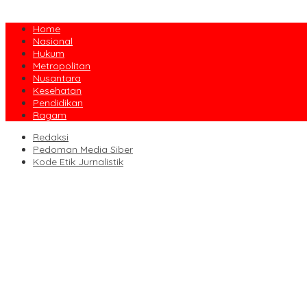
Home
Nasional
Hukum
Metropolitan
Nusantara
Kesehatan
Pendidikan
Ragam
Redaksi
Pedoman Media Siber
Kode Etik Jurnalistik