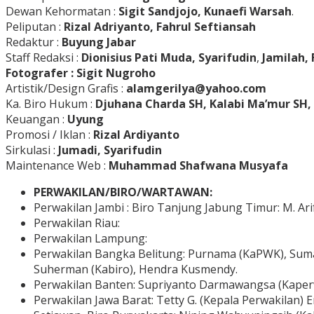
Dewan Kehormatan :
Sigit Sandjojo, Kunaefi Warsah
.
Peliputan :
Rizal Adriyanto, Fahrul Seftiansah
Redaktur :
Buyung Jabar
Staff Redaksi :
Dionisius Pati Muda,
Syarifudin
,
Jamilah, F
Fotografer : Sigit Nugroho
Artistik/Design Grafis :
alamgerilya@yahoo.com
Ka. Biro Hukum :
Djuhana Charda SH, Kalabi Ma’mur SH, 
Keuangan :
Uyung
Promosi / Iklan :
Rizal Ardiyanto
Sirkulasi :
Jumadi, Syarifudin
Maintenance Web :
Muhammad Shafwana Musyafa
PERWAKILAN/BIRO/WARTAWAN:
Perwakilan Jambi : Biro Tanjung Jabung Timur: M. Ari
Perwakilan Riau:
Perwakilan Lampung:
Perwakilan Bangka Belitung: Purnama (KaPWK), Sumarl
Suherman (Kabiro), Hendra Kusmendy.
Perwakilan Banten: Supriyanto Darmawangsa (Kaperwa
Perwakilan Jawa Barat: Tetty G. (Kepala Perwakilan) 