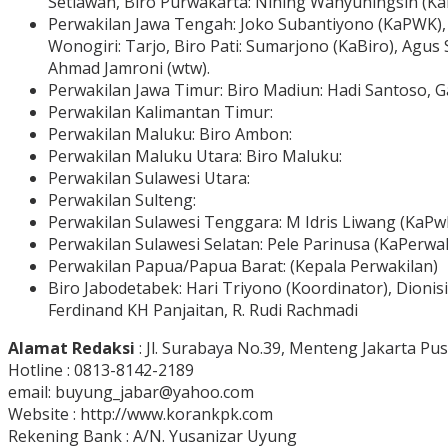
Setiawan, Biro Purwakarta: Nining Wahyuningsih (Ka
Perwakilan Jawa Tengah: Joko Subantiyono (KaPWK), Sa
Wonogiri: Tarjo, Biro Pati: Sumarjono (KaBiro), Agus 
Ahmad Jamroni (wtw).
Perwakilan Jawa Timur: Biro Madiun: Hadi Santoso, 
Perwakilan Kalimantan Timur:
Perwakilan Maluku: Biro Ambon:
Perwakilan Maluku Utara: Biro Maluku:
Perwakilan Sulawesi Utara:
Perwakilan Sulteng:
Perwakilan Sulawesi Tenggara: M Idris Liwang (KaPwk-
Perwakilan Sulawesi Selatan: Pele Parinusa (KaPerwak)
Perwakilan Papua/Papua Barat: (Kepala Perwakilan)
Biro Jabodetabek: Hari Triyono (Koordinator), Dionisi
Ferdinand KH Panjaitan, R. Rudi Rachmadi
Alamat Redaksi
: Jl. Surabaya No.39, Menteng Jakarta Pus
Hotline : 0813-8142-2189
email: buyung_jabar@yahoo.com
Website : http://www.korankpk.com
Rekening Bank : A/N. Yusanizar Uyung