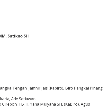
MM.
Sutikno SH
.
ngka Tengah: Jamhir Jais (Kabiro), Biro Pangkal Pinang:
aria, Ade Setiawan.
o Cirebon: TB. H. Yana Mulyana SH, (KaBiro), Agus