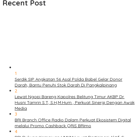
Recent Post
1
Serdik SIP Angkatan 56 Asal Polda Babel Gelar Donor
Darah, Bantu Penuhi Stok Darah Di Pangkalpinang
2
Lewat Ngopi Bareng Kapolres Belitung Timur AKBP Dr.
Husni Tamrin S.T, S.H,M.Hum , Perkuat Sinergi Dengan Awak
Media
3
BRI Branch Office Radio Dalam Perkuat Ekosistem Digital
melalui Promo Cashback QRIS BRImo
4