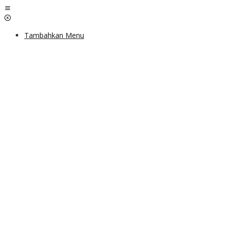
Lewati
ke
konten
Tambahkan Menu