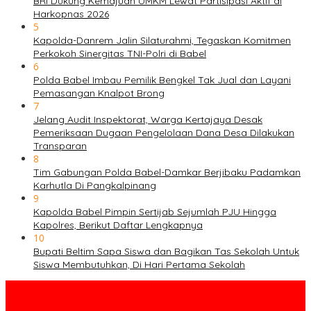
BRI Dukung Kemajuan UMKM Lewat Partisipasi Aktif di
Harkopnas 2026
5
Kapolda-Danrem Jalin Silaturahmi, Tegaskan Komitmen
Perkokoh Sinergitas TNI-Polri di Babel
6
Polda Babel Imbau Pemilik Bengkel Tak Jual dan Layani
Pemasangan Knalpot Brong
7
Jelang Audit Inspektorat, Warga Kertajaya Desak
Pemeriksaan Dugaan Pengelolaan Dana Desa Dilakukan
Transparan
8
Tim Gabungan Polda Babel-Damkar Berjibaku Padamkan
Karhutla Di Pangkalpinang
9
Kapolda Babel Pimpin Sertijab Sejumlah PJU Hingga
Kapolres, Berikut Daftar Lengkapnya
10
Bupati Beltim Sapa Siswa dan Bagikan Tas Sekolah Untuk
Siswa Membutuhkan, Di Hari Pertama Sekolah