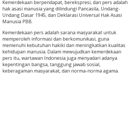
|
September
Kemerdekaan berpendapat, berekspresi, dan pers adalah
11,
hak asasi manusia yang dilindungi Pancasila, Undang-
2020
Februari
Undang Dasar 1945, dan Deklarasi Universal Hak Asasi
3,
Manusia PBB.
2023
oleh
Kemerdekaan pers adalah sarana masyarakat untuk
Koran
KPK
memperoleh informasi dan berkomunikasi, guna
memenuhi kebutuhan hakiki dan meningkatkan kualitas
kehidupan manusia. Dalam mewujudkan kemerdekaan
pers itu, wartawan Indonesia juga menyadari adanya
kepentingan bangsa, tanggung jawab sosial,
keberagaman masyarakat, dan norma-norma agama.