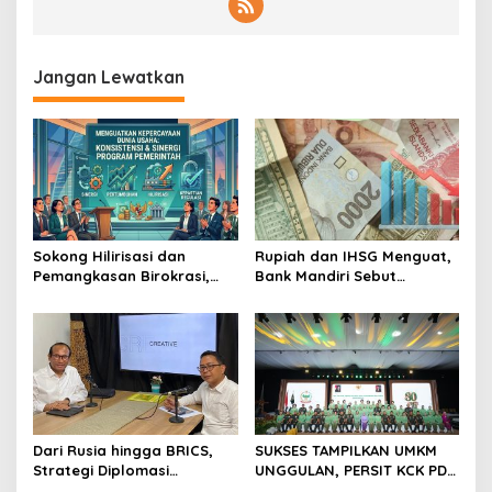
Jangan Lewatkan
Sokong Hilirisasi dan
Rupiah dan IHSG Menguat,
Pemangkasan Birokrasi,
Bank Mandiri Sebut
Perbanas: Perekonomian
Kepercayaan Investor Kian
Domestik Akan Lebih
Membaik
Bernilai
Dari Rusia hingga BRICS,
SUKSES TAMPILKAN UMKM
Strategi Diplomasi
UNGGULAN, PERSIT KCK PD
Prabowo Perkuat Pasokan
II/SRIWIJAYA DOMINASI