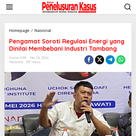
Lewati
ke
konten
Pengamat
Homepage
/
Nasional
Soroti
Pengamat Soroti Regulasi Energi yang
Regulasi
Energi
Dinilai Membebani Industri Tambang
yang
Dinilai
Koran KPK
Mei 26, 2026
Nasional
107 Views
Membebani
Industri
Tambang