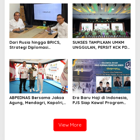
Domestik Akan Lebih
Membaik
Bernilai
Dari Rusia hingga BRICS,
SUKSES TAMPILKAN UMKM
Strategi Diplomasi
UNGGULAN, PERSIT KCK PD
Prabowo Perkuat Pasokan
II/SRIWIJAYA DOMINASI
Energi Nasional
PAMERAN NASIONAL “PERSIT
BISA 2” 2026
ABPEDNAS Bersama Jaksa
Era Baru Haji di Indonesia,
Agung, Mendagri, Kapolri,
PJS Siap Kawal Program
dan Mendes Perkuat Fungsi
Kementerian Haji dan
Pengawasan Desa
Umrah
View More