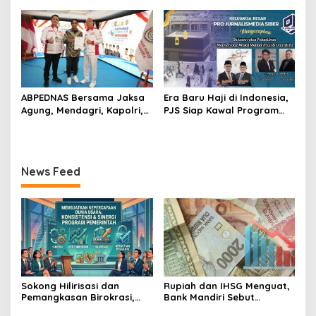
Energi Nasional
PAMERAN NASIONAL “PERSIT
BISA 2” 2026
ABPEDNAS Bersama Jaksa
Era Baru Haji di Indonesia,
Agung, Mendagri, Kapolri,
PJS Siap Kawal Program
dan Mendes Perkuat Fungsi
Kementerian Haji dan
Pengawasan Desa
Umrah
News Feed
Sokong Hilirisasi dan
Rupiah dan IHSG Menguat,
Pemangkasan Birokrasi,
Bank Mandiri Sebut
Perbanas: Perekonomian
Kepercayaan Investor Kian