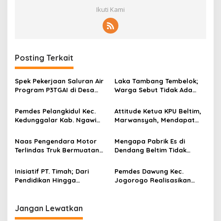
Ikuti Kami
Posting Terkait
Spek Pekerjaan Saluran Air
Laka Tambang Tembelok;
Program P3TGAI di Desa
Warga Sebut Tidak Ada
Tambakromo Patut
Hubungannya Dengan
Dipertanyakan
Legalitas
Pemdes Pelangkidul Kec.
Attitude Ketua KPU Beltim,
Kedunggalar Kab. Ngawi
Marwansyah, Mendapat
Salurkan BLT 15 KPM Dari
Sorotan Dari Ade Kelana
Dana Desa Tahun 2024
Ketua LSM Fakta
Naas Pengendara Motor
Mengapa Pabrik Es di
Terlindas Truk Bermuatan
Dendang Beltim Tidak
Pasir
Beroperasi Sejak Didirikan
Inisiatif PT. Timah; Dari
Pemdes Dawung Kec.
Pendidikan Hingga
Jogorogo Realisasikan
Lingkungan Untuk
Pembangunan Tembok
Kesejahteraan Bersama
Penahan Tanah (TPT) Jalan
Usaha Tani (JUT) di Dusun
Jangan Lewatkan
Kapungan RT.003 RW.003