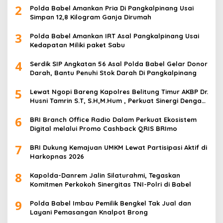
2
Polda Babel Amankan Pria Di Pangkalpinang Usai
Simpan 12,8 Kilogram Ganja Dirumah
3
Polda Babel Amankan IRT Asal Pangkalpinang Usai
Kedapatan Miliki paket Sabu
4
Serdik SIP Angkatan 56 Asal Polda Babel Gelar Donor
Darah, Bantu Penuhi Stok Darah Di Pangkalpinang
5
Lewat Ngopi Bareng Kapolres Belitung Timur AKBP Dr.
Husni Tamrin S.T, S.H,M.Hum , Perkuat Sinergi Dengan
Awak Media
6
BRI Branch Office Radio Dalam Perkuat Ekosistem
Digital melalui Promo Cashback QRIS BRImo
7
BRI Dukung Kemajuan UMKM Lewat Partisipasi Aktif di
Harkopnas 2026
8
Kapolda-Danrem Jalin Silaturahmi, Tegaskan
Komitmen Perkokoh Sinergitas TNI-Polri di Babel
9
Polda Babel Imbau Pemilik Bengkel Tak Jual dan
Layani Pemasangan Knalpot Brong