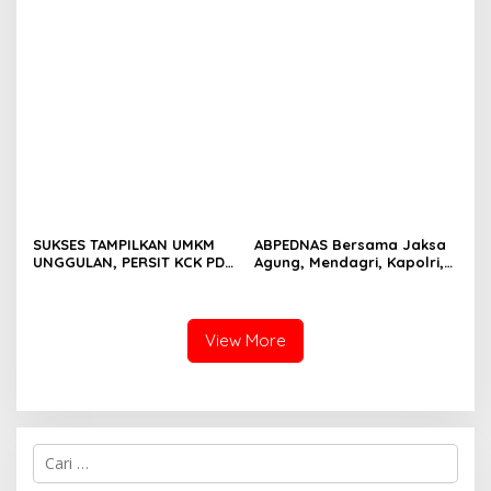
Prabowo Perkuat Pasokan
Membebani Industri
Energi Nasional
Tambang
SUKSES TAMPILKAN UMKM
ABPEDNAS Bersama Jaksa
UNGGULAN, PERSIT KCK PD
Agung, Mendagri, Kapolri,
II/SRIWIJAYA DOMINASI
dan Mendes Perkuat Fungsi
PAMERAN NASIONAL “PERSIT
Pengawasan Desa
BISA 2” 2026
View More
Cari
untuk: