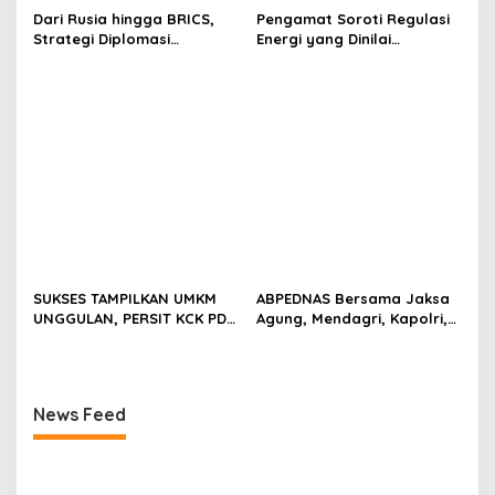
Dari Rusia hingga BRICS,
Pengamat Soroti Regulasi
Strategi Diplomasi
Energi yang Dinilai
Prabowo Perkuat Pasokan
Membebani Industri
Energi Nasional
Tambang
SUKSES TAMPILKAN UMKM
ABPEDNAS Bersama Jaksa
UNGGULAN, PERSIT KCK PD
Agung, Mendagri, Kapolri,
II/SRIWIJAYA DOMINASI
dan Mendes Perkuat Fungsi
PAMERAN NASIONAL “PERSIT
Pengawasan Desa
BISA 2” 2026
News Feed