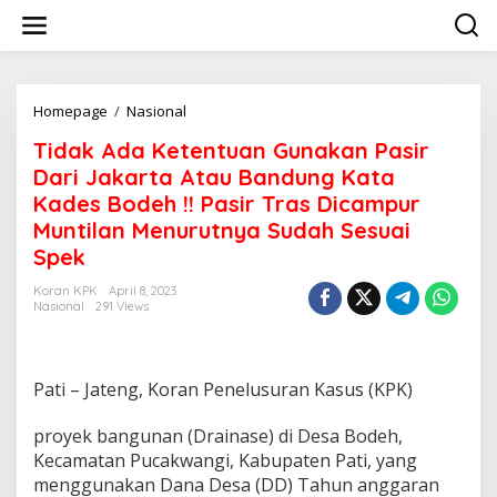
Lewati
ke
konten
Tidak
Homepage
/
Nasional
Ada
Tidak Ada Ketentuan Gunakan Pasir
Ketentuan
Gunakan
Dari Jakarta Atau Bandung Kata
Pasir
Kades Bodeh !! Pasir Tras Dicampur
Dari
Muntilan Menurutnya Sudah Sesuai
Jakarta
Atau
Spek
Bandung
Kata
Koran KPK
April 8, 2023
Nasional
291 Views
Kades
Bodeh
!!
Pasir
Pati – Jateng, Koran Penelusuran Kasus (KPK)
Tras
Dicampur
Muntilan
proyek bangunan (Drainase) di Desa Bodeh,
Menurutnya
Kecamatan Pucakwangi, Kabupaten Pati, yang
Sudah
menggunakan Dana Desa (DD) Tahun anggaran
Sesuai