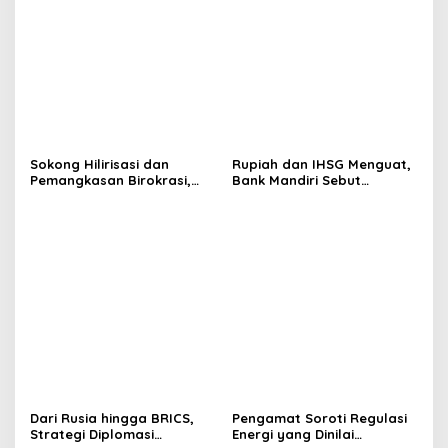
Sokong Hilirisasi dan
Rupiah dan IHSG Menguat,
Pemangkasan Birokrasi,
Bank Mandiri Sebut
Perbanas: Perekonomian
Kepercayaan Investor Kian
Domestik Akan Lebih
Membaik
Bernilai
Dari Rusia hingga BRICS,
Pengamat Soroti Regulasi
Strategi Diplomasi
Energi yang Dinilai