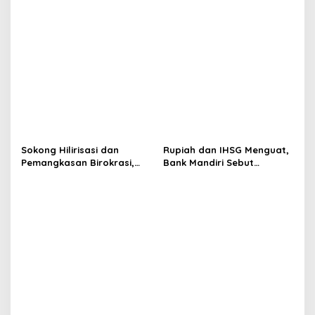
Dari Dana Desa 2024
Sokong Hilirisasi dan
Rupiah dan IHSG Menguat,
Pemangkasan Birokrasi,
Bank Mandiri Sebut
Perbanas: Perekonomian
Kepercayaan Investor Kian
Domestik Akan Lebih
Membaik
Bernilai