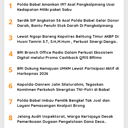
1
Polda Babel Amankan IRT Asal Pangkalpinang Usai
Kedapatan Miliki paket Sabu
2
Serdik SIP Angkatan 56 Asal Polda Babel Gelar Donor
Darah, Bantu Penuhi Stok Darah Di Pangkalpinang
3
Lewat Ngopi Bareng Kapolres Belitung Timur AKBP Dr.
Husni Tamrin S.T, S.H,M.Hum , Perkuat Sinergi Dengan
Awak Media
4
BRI Branch Office Radio Dalam Perkuat Ekosistem
Digital melalui Promo Cashback QRIS BRImo
5
BRI Dukung Kemajuan UMKM Lewat Partisipasi Aktif di
Harkopnas 2026
6
Kapolda-Danrem Jalin Silaturahmi, Tegaskan
Komitmen Perkokoh Sinergitas TNI-Polri di Babel
7
Polda Babel Imbau Pemilik Bengkel Tak Jual dan
Layani Pemasangan Knalpot Brong
8
Jelang Audit Inspektorat, Warga Kertajaya Desak
Pemeriksaan Dugaan Pengelolaan Dana Desa
Dilakukan Transparan