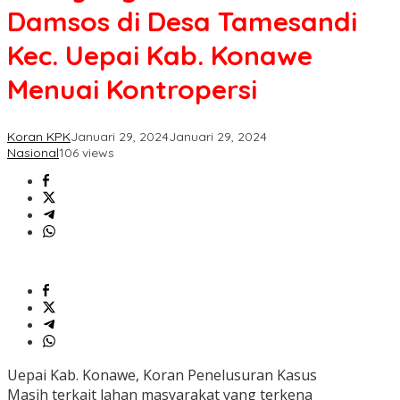
di
Damsos di Desa Tamesandi
Desa
Tamesandi
Kec. Uepai Kab. Konawe
Kec.
Uepai
Menuai Kontropersi
Kab.
Konawe
Menuai
Koran KPK
Januari 29, 2024
Januari 29, 2024
Kontropersi
Nasional
106 views
Uepai Kab. Konawe, Koran Penelusuran Kasus
Masih terkait lahan masyarakat yang terkena