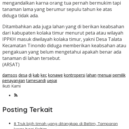
mengandalkan karna orang tua pernah bermukim tapi
tanaman lama yang berumur sepulu tahun ke atas
diduga tidak ada.
Ditambahkan ada juga lahan yang di berikan keabsahan
dari kabupaten kolaka timur menurut peta atau wilayah
IPPKH masuk diwilayah kolaka timur, yakni Desa Talata
Kecamatan Tinondo diduga memberikan keabsahan atau
pengakuan yang belum mengetahui apakah benar ada
tanaman di lahan tersebut.
(ARSAT)
damsos
desa
di
kab
kec
konawe
kontropersi
lahan
menuai
pemilik
penayangan
tamesandi
uepai
Ikuti Kami
Posting Terkait
8 Truk bijih timah yang ditangkap di Beltim, Tamparan