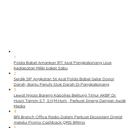
1
Polda Babel Amankan IRT Asal Pangkalpinang Usai
Kedapatan Miliki paket Sabu
2
Serdik SIP Angkatan 56 Asal Polda Babel Gelar Donor
Darah, Bantu Penuhi Stok Darah Di Pangkalpinang
3
Lewat Ngopi Bareng Kapolres Belitung Timur AKBP Dr.
Husni Tamrin S.T, S.H,M.Hum , Perkuat Sinergi Dengan Awak
Media
4
BRI Branch Office Radio Dalam Perkuat Ekosistem Digital
melalui Promo Cashback QRIS BRImo
5