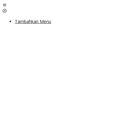
Lewati
ke
konten
Tambahkan Menu