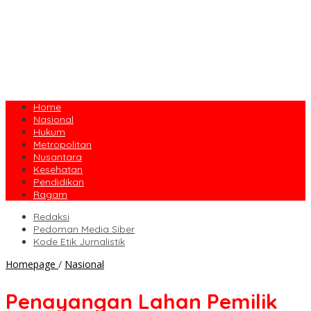
Home
Nasional
Hukum
Metropolitan
Nusantara
Kesehatan
Pendidikan
Ragam
Redaksi
Pedoman Media Siber
Kode Etik Jurnalistik
Penayangan
Homepage
/
Nasional
Lahan
Pemilik
Penayangan Lahan Pemilik
Damsos