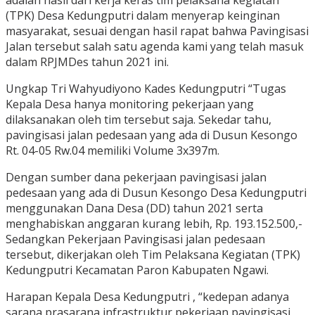
adalah hasil dari kerja keras tim pelaksana kegiatan
(TPK) Desa Kedungputri dalam menyerap keinginan
masyarakat, sesuai dengan hasil rapat bahwa Pavingisasi
Jalan tersebut salah satu agenda kami yang telah masuk
dalam RPJMDes tahun 2021 ini.
Ungkap Tri Wahyudiyono Kades Kedungputri “Tugas
Kepala Desa hanya monitoring pekerjaan yang
dilaksanakan oleh tim tersebut saja. Sekedar tahu,
pavingisasi jalan pedesaan yang ada di Dusun Kesongo
Rt. 04-05 Rw.04 memiliki Volume 3x397m.
Dengan sumber dana pekerjaan pavingisasi jalan
pedesaan yang ada di Dusun Kesongo Desa Kedungputri
menggunakan Dana Desa (DD) tahun 2021 serta
menghabiskan anggaran kurang lebih, Rp. 193.152.500,-
Sedangkan Pekerjaan Pavingisasi jalan pedesaan
tersebut, dikerjakan oleh Tim Pelaksana Kegiatan (TPK)
Kedungputri Kecamatan Paron Kabupaten Ngawi.
Harapan Kepala Desa Kedungputri , “kedepan adanya
sarana prasarana infrastruktur pekerjaan pavingisasi