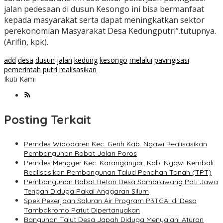
jalan pedesaan di dusun Kesongo ini bisa bermanfaat
kepada masyarakat serta dapat meningkatkan sektor
perekonomian Masyarakat Desa Kedungputri”.tutupnya.
(Arifin, kpk).
add
desa
dusun
jalan
kedung
kesongo
melalui
pavingisasi
pemerintah
putri
realisasikan
Ikuti Kami
Posting Terkait
Pemdes Widodaren Kec. Gerih Kab. Ngawi Realisasikan
Pembangunan Rabat Jalan Poros
Pemdes Mengger Kec. Karanganyar, Kab. Ngawi Kembali
Realisasikan Pembangunan Talud Penahan Tanah (TPT)
Pembangunan Rabat Beton Desa Sambilawang Pati Jawa
Tengah Diduga Pakai Anggaran Silum
Spek Pekerjaan Saluran Air Program P3TGAI di Desa
Tambakromo Patut Dipertanyakan
Bangunan Talut Desa Japah Diduga Menyalahi Aturan