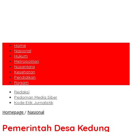
Home
Nasional
Hukum
Metropolitan
Nusantara
Kesehatan
Pendidikan
Ragam
Redaksi
Pedoman Media Siber
Kode Etik Jurnalistik
Pemerintah
Homepage
/
Nasional
Desa
Kedung
Pemerintah Desa Kedung
Putri