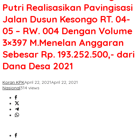
Realisasikan
Putri Realisasikan Pavingisasi
Pavingisasi
Jalan
Jalan Dusun Kesongo RT. 04-
Dusun
Kesongo
05 – RW. 004 Dengan Volume
RT.
04-
3×397 M.Menelan Anggaran
05
-
Sebesar Rp. 193.252.500,- dari
RW.
004
Dana Desa 2021
Dengan
Volume
3x397
Koran KPK
April 22, 2021
April 22, 2021
M.Menelan
Nasional
314 views
Anggaran
Sebesar
Rp.
193.252.500,-
dari
Dana
Desa
2021