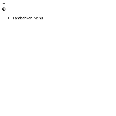
Lewati
ke
konten
Tambahkan Menu