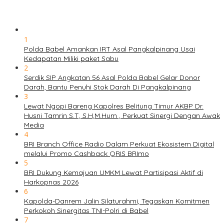
1
Polda Babel Amankan IRT Asal Pangkalpinang Usai
Kedapatan Miliki paket Sabu
2
Serdik SIP Angkatan 56 Asal Polda Babel Gelar Donor
Darah, Bantu Penuhi Stok Darah Di Pangkalpinang
3
Lewat Ngopi Bareng Kapolres Belitung Timur AKBP Dr.
Husni Tamrin S.T, S.H,M.Hum , Perkuat Sinergi Dengan Awak
Media
4
BRI Branch Office Radio Dalam Perkuat Ekosistem Digital
melalui Promo Cashback QRIS BRImo
5
BRI Dukung Kemajuan UMKM Lewat Partisipasi Aktif di
Harkopnas 2026
6
Kapolda-Danrem Jalin Silaturahmi, Tegaskan Komitmen
Perkokoh Sinergitas TNI-Polri di Babel
7