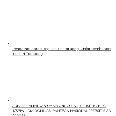
Pengamat Soroti Regulasi Energi yang Dinilai Membebani
Industri Tambang
SUKSES TAMPILKAN UMKM UNGGULAN, PERSIT KCK PD
II/SRIWIJAYA DOMINASI PAMERAN NASIONAL “PERSIT BISA
2” 2026