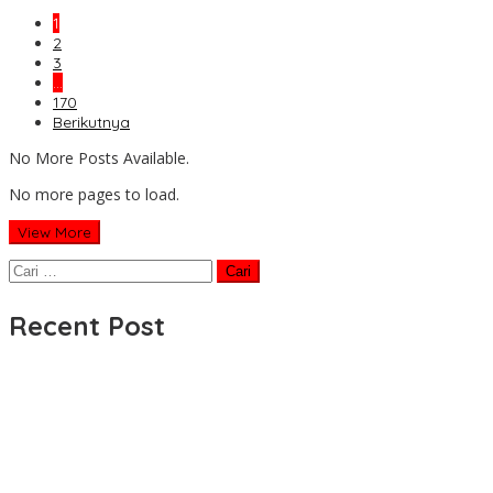
1
2
3
…
170
Berikutnya
No More Posts Available.
No more pages to load.
View More
Cari
untuk:
Recent Post