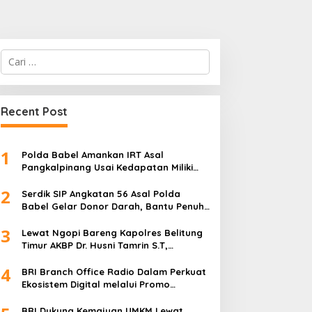
Cari
untuk:
Recent Post
1
Polda Babel Amankan IRT Asal
Pangkalpinang Usai Kedapatan Miliki
paket Sabu
2
Serdik SIP Angkatan 56 Asal Polda
Babel Gelar Donor Darah, Bantu Penuhi
Stok Darah Di Pangkalpinang
3
Lewat Ngopi Bareng Kapolres Belitung
Timur AKBP Dr. Husni Tamrin S.T,
S.H,M.Hum , Perkuat Sinergi Dengan
4
Awak Media
BRI Branch Office Radio Dalam Perkuat
Ekosistem Digital melalui Promo
Cashback QRIS BRImo
BRI Dukung Kemajuan UMKM Lewat