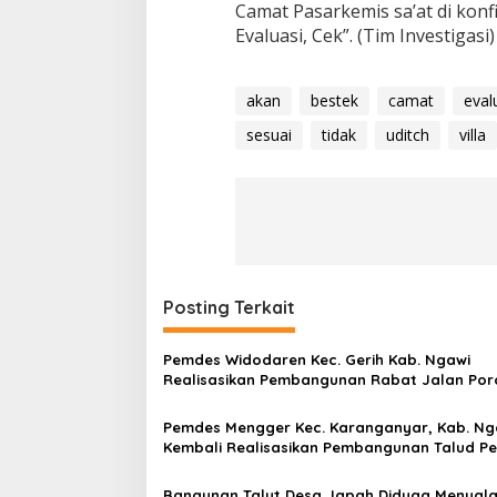
Camat Pasarkemis sa’at di konf
Evaluasi, Cek”. (Tim Investigasi)
akan
bestek
camat
eval
sesuai
tidak
uditch
villa
Posting Terkait
Pemdes Widodaren Kec. Gerih Kab. Ngawi
Realisasikan Pembangunan Rabat Jalan Por
Pemdes Mengger Kec. Karanganyar, Kab. Ng
Kembali Realisasikan Pembangunan Talud P
Tanah (TPT)
Bangunan Talut Desa Japah Diduga Menyala