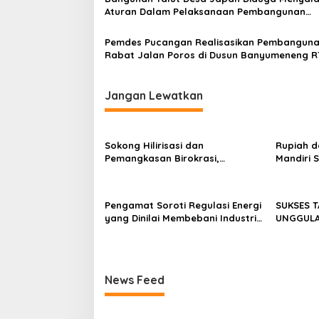
Aturan Dalam Pelaksanaan Pembangunan
Memakai Dana Siluman
Pemdes Pucangan Realisasikan Pembangun
Rabat Jalan Poros di Dusun Banyumeneng R
RW.02 Kec. Ngrambe Kab. Ngawi
Jangan Lewatkan
Sokong Hilirisasi dan
Rupiah d
Pemangkasan Birokrasi,
Mandiri 
Perbanas: Perekonomian
Investor
Domestik Akan Lebih Bernilai
Pengamat Soroti Regulasi Energi
SUKSES 
yang Dinilai Membebani Industri
UNGGULAN
Tambang
II/SRIWI
NASIONAL
News Feed