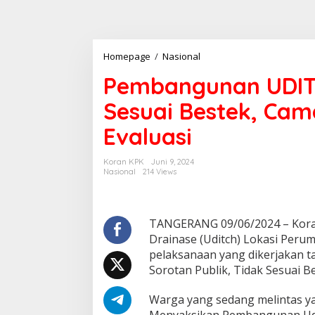
Pembangunan
Homepage
/
Nasional
UDITCH
Pembangunan UDITC
Villa
Permata
Sesuai Bestek, Cam
Tidak
Sesuai
Evaluasi
Bestek,
Camat
Pasar
Koran KPK
Juni 9, 2024
Kemis
Nasional
214 Views
Akan
Evaluasi
TANGERANG 09/06/2024 – Kor
Drainase (Uditch) Lokasi Perum
pelaksanaan yang dikerjakan ta
Sorotan Publik, Tidak Sesuai 
Warga yang sedang melintas ya