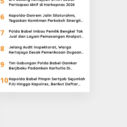
5
Partisipasi Aktif di Harkopnas 2026
6
Kapolda-Danrem Jalin Silaturahmi,
Tegaskan Komitmen Perkokoh Sinergitas
TNI-Polri di Babel
7
Polda Babel Imbau Pemilik Bengkel Tak
Jual dan Layani Pemasangan Knalpot
Brong
8
Jelang Audit Inspektorat, Warga
Kertajaya Desak Pemeriksaan Dugaan
Pengelolaan Dana Desa Dilakukan
9
Transparan
Tim Gabungan Polda Babel-Damkar
Berjibaku Padamkan Karhutla Di
Pangkalpinang
10
Kapolda Babel Pimpin Sertijab Sejumlah
PJU Hingga Kapolres, Berikut Daftar
Lengkapnya