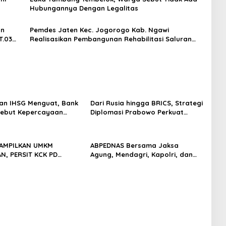
Hubungannya Dengan Legalitas
an
Pemdes Jaten Kec. Jogorogo Kab. Ngawi
T.03
Realisasikan Pembangunan Rehabilitasi Saluran
Irigasi di Dusun Jaten RT.01 RW.004
an IHSG Menguat, Bank
Dari Rusia hingga BRICS, Strategi
Sebut Kepercayaan
Diplomasi Prabowo Perkuat
 Kian Membaik
Pasokan Energi Nasional
TAMPILKAN UMKM
ABPEDNAS Bersama Jaksa
, PERSIT KCK PD
Agung, Mendagri, Kapolri, dan
JAYA DOMINASI PAMERAN
Mendes Perkuat Fungsi
 “PERSIT BISA 2” 2026
Pengawasan Desa