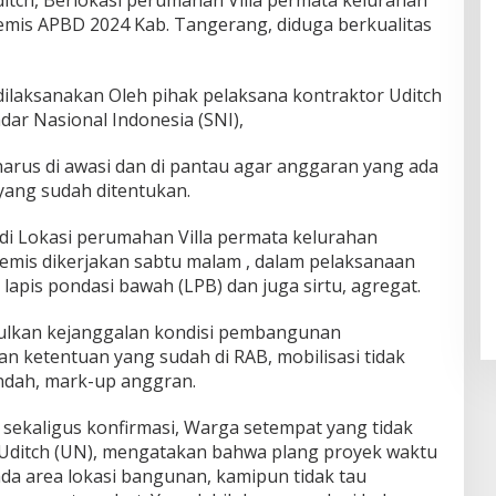
ch, Berlokasi perumahan Villa permata kelurahan
mis APBD 2024 Kab. Tangerang, diduga berkualitas
laksanakan Oleh pihak pelaksana kontraktor Uditch
ndar Nasional Indonesia (SNI),
arus di awasi dan di pantau agar anggaran yang ada
yang sudah ditentukan.
n di Lokasi perumahan Villa permata kelurahan
emis dikerjakan sabtu malam , dalam pelaksanaan
lapis pondasi bawah (LPB) dan juga sirtu, agregat.
lkan kejanggalan kondisi pembangunan
an ketentuan yang sudah di RAB, mobilisasi tidak
endah, mark-up anggran.
i sekaligus konfirmasi, Warga setempat yang tidak
 Uditch (UN), mengatakan bahwa plang proyek waktu
da area lokasi bangunan, kamipun tidak tau