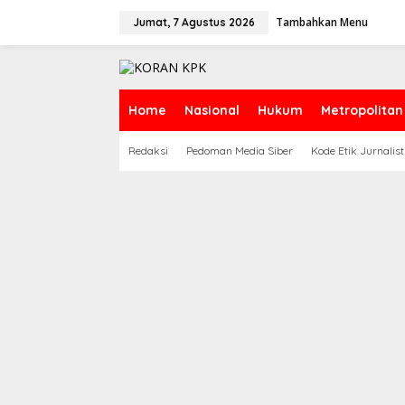
Lewati
ke
Tambahkan Menu
Jumat, 7 Agustus 2026
konten
Home
Nasional
Hukum
Metropolitan
Redaksi
Pedoman Media Siber
Kode Etik Jurnalist