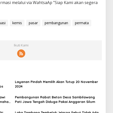
irmasi melalui via WahtsaAp ”Siap Kami akan segera
uasi
kemis
pasar
pembangunan
permata
Ikuti Kami
Layanan Pindah Memilih Akan Tutup 20 November
os
2024
awi
Pembangunan Rabat Beton Desa Sambilawang
enahan
Pati Jawa Tengah Diduga Pakai Anggaran Silum
hi
Laka Tambang Tembelok; Warga Sebut Tidak Ada