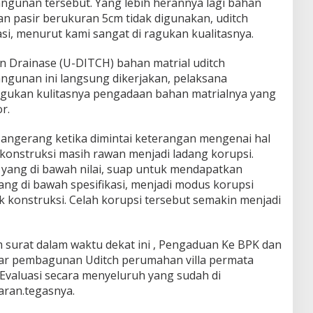
ngunan tersebut. Yang lebih herannya lagi bahan
an pasir berukuran 5cm tidak digunakan, uditch
asi, menurut kami sangat di ragukan kualitasnya.
 Drainase (U-DITCH) bahan matrial uditch
gunan ini langsung dikerjakan, pelaksana
agukan kulitasnya pengadaan bahan matrialnya yang
r.
, Tangerang ketika dimintai keterangan mengenai hal
r konstruksi masih rawan menjadi ladang korupsi.
yang di bawah nilai, suap untuk mendapatkan
ng di bawah spesifikasi, menjadi modus korupsi
k konstruksi. Celah korupsi tersebut semakin menjadi
m surat dalam waktu dekat ini , Pengaduan Ke BPK dan
ar pembagunan Uditch perumahan villa permata
 /Evaluasi secara menyeluruh yang sudah di
aran.tegasnya.