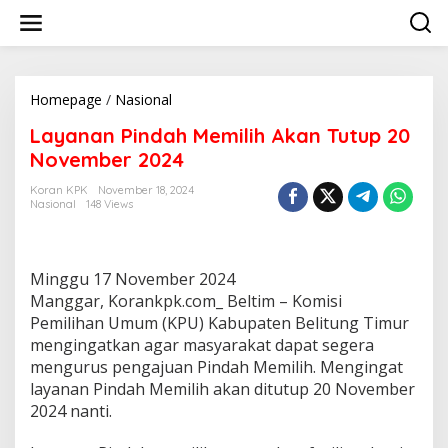
Lewati
ke
konten
Layanan
Homepage
/
Nasional
Pindah
Layanan Pindah Memilih Akan Tutup 20
Memilih
Akan
November 2024
Tutup
20
Koran KPK
November 18, 2024
Nasional
148 Views
November
2024
Minggu 17 November 2024
Manggar, Korankpk.com_ Beltim – Komisi
Pemilihan Umum (KPU) Kabupaten Belitung Timur
mengingatkan agar masyarakat dapat segera
mengurus pengajuan Pindah Memilih. Mengingat
layanan Pindah Memilih akan ditutup 20 November
2024 nanti.