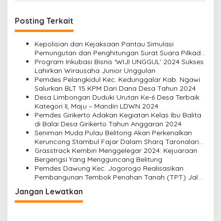
Posting Terkait
Kepolisian dan Kejaksaan Pantau Simulasi
Pemungutan dan Penghitungan Surat Suara Pilkada
2024 di Beltim
Program Inkubasi Bisnis ‘WIJI UNGGUL’ 2024 Sukses
Lahirkan Wirausaha Junior Unggulan
Pemdes Pelangkidul Kec. Kedunggalar Kab. Ngawi
Salurkan BLT 15 KPM Dari Dana Desa Tahun 2024
Desa Limbongan Duduki Urutan Ke-6 Desa Terbaik
Kategori II, Maju – Mandiri LDWN 2024
Pemdes Girikerto Adakan Kegiatan Kelas Ibu Balita
di Balai Desa Girikerto Tahun Anggaran 2024
Seniman Muda Pulau Belitong Akan Perkenalkan
Keruncong Stambul Fajar Dalam Sharq Taronalari
Festival 2024 di Uzbekistan
Grasstrack Kembiri Menggelegar 2024: Kejuaraan
Bergengsi Yang Mengguncang Belitung
Pemdes Dawung Kec. Jogorogo Realisasikan
Pembangunan Tembok Penahan Tanah (TPT) Jalan
Usaha Tani (JUT) di Dusun Kapungan RT.003
Jangan Lewatkan
RW.003 Dari Dana Desa 2024