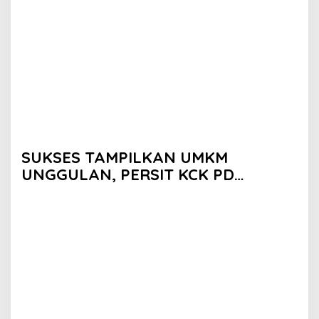
SUKSES TAMPILKAN UMKM
UNGGULAN, PERSIT KCK PD
II/SRIWIJAYA DOMINASI PAMERAN
NASIONAL “PERSIT BISA 2” 2026