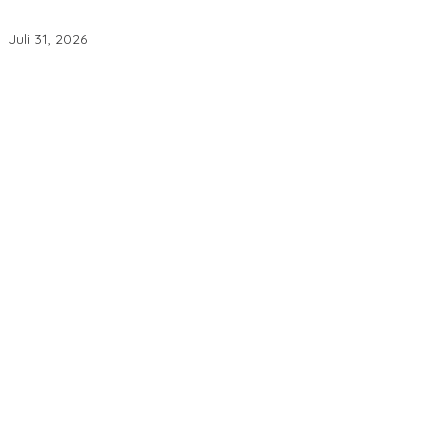
Serdik SIP Angkatan 56 Asal Polda Babel Gelar Donor Darah,
Bantu Penuhi Stok Darah Di Pangkalpinang
Juli 31, 2026