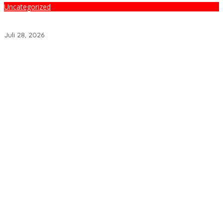
Uncategorized
Lewat Ngopi Bareng Kapolres Belitung Timur AKBP Dr. Husni
Tamrin S.T, S.H,M.Hum , Perkuat Sinergi Dengan Awak Media
Juli 28, 2026