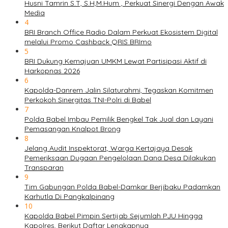
Husni Tamrin S.T, S.H,M.Hum , Perkuat Sinergi Dengan Awak
Media
4
BRI Branch Office Radio Dalam Perkuat Ekosistem Digital
melalui Promo Cashback QRIS BRImo
5
BRI Dukung Kemajuan UMKM Lewat Partisipasi Aktif di
Harkopnas 2026
6
Kapolda-Danrem Jalin Silaturahmi, Tegaskan Komitmen
Perkokoh Sinergitas TNI-Polri di Babel
7
Polda Babel Imbau Pemilik Bengkel Tak Jual dan Layani
Pemasangan Knalpot Brong
8
Jelang Audit Inspektorat, Warga Kertajaya Desak
Pemeriksaan Dugaan Pengelolaan Dana Desa Dilakukan
Transparan
9
Tim Gabungan Polda Babel-Damkar Berjibaku Padamkan
Karhutla Di Pangkalpinang
10
Kapolda Babel Pimpin Sertijab Sejumlah PJU Hingga
Kapolres, Berikut Daftar Lengkapnya