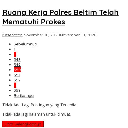
Ruang Kerja Polres Beltim Telah
Mematuhi Prokes
oleh
Kesehatan
|
November 18, 2020
November 18, 2020
Koran
Sebelumnya
KPK
1
…
348
349
350
351
352
…
358
Berikutnya
Tidak Ada Lagi Postingan yang Tersedia.
Tidak ada lagi halaman untuk dimuat.
Lihat Selengkapnya