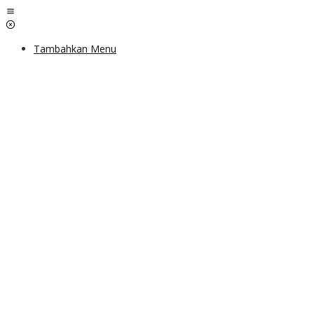
Lewati
ke
konten
Tambahkan Menu