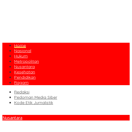
Home
Nasional
Hukum
Metropolitan
Nusantara
Kesehatan
Pendidikan
Ragam
Redaksi
Pedoman Media Siber
Kode Etik Jurnalistik
Nusantara
Polda Babel Amankan IRT Asal Pangkalpinang Usai Kedapatan
Miliki paket Sabu