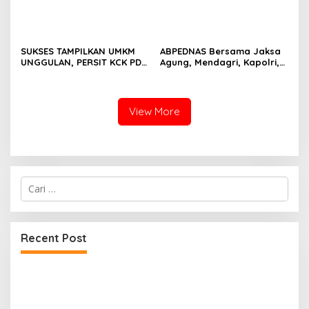
SUKSES TAMPILKAN UMKM
ABPEDNAS Bersama Jaksa
UNGGULAN, PERSIT KCK PD
Agung, Mendagri, Kapolri,
II/SRIWIJAYA DOMINASI
dan Mendes Perkuat Fungsi
PAMERAN NASIONAL “PERSIT
Pengawasan Desa
BISA 2” 2026
View More
Cari
untuk:
Recent Post