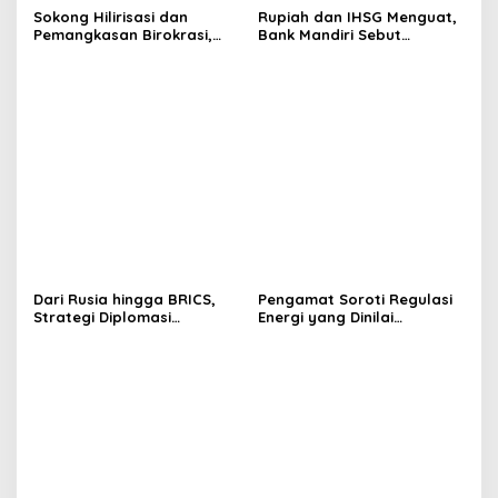
Sokong Hilirisasi dan
Rupiah dan IHSG Menguat,
Pemangkasan Birokrasi,
Bank Mandiri Sebut
Perbanas: Perekonomian
Kepercayaan Investor Kian
Domestik Akan Lebih
Membaik
Bernilai
Dari Rusia hingga BRICS,
Pengamat Soroti Regulasi
Strategi Diplomasi
Energi yang Dinilai
Prabowo Perkuat Pasokan
Membebani Industri
Energi Nasional
Tambang