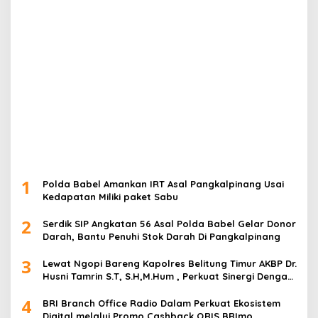
1
Polda Babel Amankan IRT Asal Pangkalpinang Usai
Kedapatan Miliki paket Sabu
2
Serdik SIP Angkatan 56 Asal Polda Babel Gelar Donor
Darah, Bantu Penuhi Stok Darah Di Pangkalpinang
3
Lewat Ngopi Bareng Kapolres Belitung Timur AKBP Dr.
Husni Tamrin S.T, S.H,M.Hum , Perkuat Sinergi Dengan
Awak Media
4
BRI Branch Office Radio Dalam Perkuat Ekosistem
Digital melalui Promo Cashback QRIS BRImo