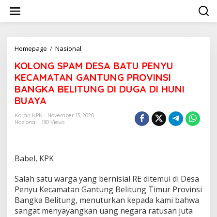
Lewati
ke
konten
KOLONG
Homepage
/
Nasional
SPAM
KOLONG SPAM DESA BATU PENYU
DESA
BATU
KECAMATAN GANTUNG PROVINSI
PENYU
BANGKA BELITUNG DI DUGA DI HUNI
KECAMATAN
BUAYA
GANTUNG
PROVINSI
Koran KPK
November 13, 2020
BANGKA
Nasional
180 Views
BELITUNG
DI
DUGA
DI
Babel, KPK
HUNI
BUAYA
Salah satu warga yang bernisial RE ditemui di Desa
Penyu Kecamatan Gantung Belitung Timur Provinsi
Bangka Belitung, menuturkan kepada kami bahwa
sangat menyayangkan uang negara ratusan juta