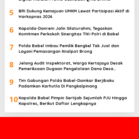
5
BRI Dukung Kemajuan UMKM Lewat Partisipasi Aktif di
Harkopnas 2026
6
Kapolda-Danrem Jalin Silaturahmi, Tegaskan
Komitmen Perkokoh Sinergitas TNI-Polri di Babel
7
Polda Babel Imbau Pemilik Bengkel Tak Jual dan
Layani Pemasangan Knalpot Brong
8
Jelang Audit Inspektorat, Warga Kertajaya Desak
Pemeriksaan Dugaan Pengelolaan Dana Desa
Dilakukan Transparan
9
Tim Gabungan Polda Babel-Damkar Berjibaku
Padamkan Karhutla Di Pangkalpinang
10
Kapolda Babel Pimpin Sertijab Sejumlah PJU Hingga
Kapolres, Berikut Daftar Lengkapnya