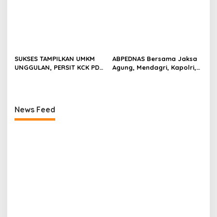
SUKSES TAMPILKAN UMKM
ABPEDNAS Bersama Jaksa
UNGGULAN, PERSIT KCK PD
Agung, Mendagri, Kapolri,
II/SRIWIJAYA DOMINASI
dan Mendes Perkuat Fungsi
PAMERAN NASIONAL “PERSIT
Pengawasan Desa
BISA 2” 2026
News Feed