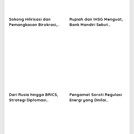
Sokong Hilirisasi dan
Rupiah dan IHSG Menguat,
Pemangkasan Birokrasi,
Bank Mandiri Sebut
Perbanas: Perekonomian
Kepercayaan Investor Kian
Domestik Akan Lebih
Membaik
Bernilai
Dari Rusia hingga BRICS,
Pengamat Soroti Regulasi
Strategi Diplomasi
Energi yang Dinilai
Prabowo Perkuat Pasokan
Membebani Industri
Energi Nasional
Tambang