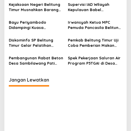
Kejaksaan Negeri Belitung
Supervisi IAD Wilayah
Timur Musnahkan Barang
Kepulauan Babel
Bukti Tindak Pidana
Melakukan Kunjungan Kerja
di IAD Belitung Timur
Bayu Periyambodo
Irwansyah Ketua MPC
Didampingi Kuasa
Pemuda Pancasila Belitung
Hukumnya Laporkan
Timur, Sikapi Terkait
Dugaan Berita Hoax ke
Dugaan Kasus Hukum Kadis
Diskominfo SP Belitung
Pemkab Belitung Timur Uji
Polres Belitung Timur
Kominfo.
Timur Gelar Pelatihan
Coba Pemberian Makan
Menulis Ilmiah Dan Kreatif
Siang Gratis Siswa Sekolah
Pembangunan Rabat Beton
Spek Pekerjaan Saluran Air
Desa Sambilawang Pati
Program P3TGAI di Desa
Jawa Tengah Diduga Pakai
Tambakromo Patut
Anggaran Silum
Dipertanyakan
Jangan Lewatkan