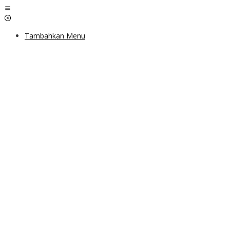
Lewati
ke
konten
Tambahkan Menu