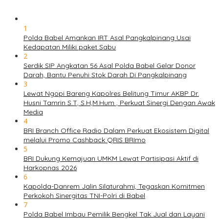
1
Polda Babel Amankan IRT Asal Pangkalpinang Usai
Kedapatan Miliki paket Sabu
2
Serdik SIP Angkatan 56 Asal Polda Babel Gelar Donor
Darah, Bantu Penuhi Stok Darah Di Pangkalpinang
3
Lewat Ngopi Bareng Kapolres Belitung Timur AKBP Dr.
Husni Tamrin S.T, S.H,M.Hum , Perkuat Sinergi Dengan Awak
Media
4
BRI Branch Office Radio Dalam Perkuat Ekosistem Digital
melalui Promo Cashback QRIS BRImo
5
BRI Dukung Kemajuan UMKM Lewat Partisipasi Aktif di
Harkopnas 2026
6
Kapolda-Danrem Jalin Silaturahmi, Tegaskan Komitmen
Perkokoh Sinergitas TNI-Polri di Babel
7
Polda Babel Imbau Pemilik Bengkel Tak Jual dan Layani