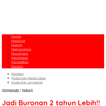
Home
Nasional
Hukum
Metropolitan
Nusantara
Kesehatan
Pendidikan
Ragam
Redaksi
Pedoman Media Siber
Kode Etik Jurnalistik
Jadi
Homepage
/
Hukum
Buronan
2
Jadi Buronan 2 tahun Lebih!!
tahun