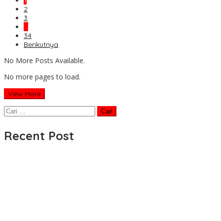
1
2
3
…
34
Berikutnya
No More Posts Available.
No more pages to load.
View More
Cari
untuk:
Recent Post