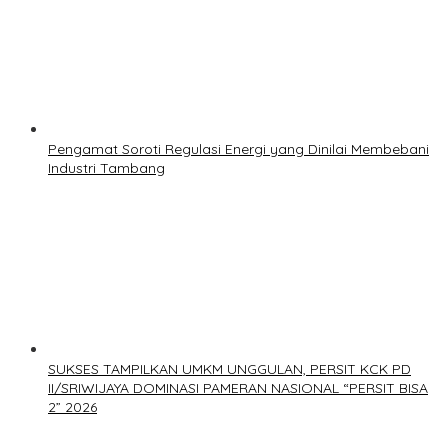
Pengamat Soroti Regulasi Energi yang Dinilai Membebani
Industri Tambang
SUKSES TAMPILKAN UMKM UNGGULAN, PERSIT KCK PD
II/SRIWIJAYA DOMINASI PAMERAN NASIONAL “PERSIT BISA
2” 2026