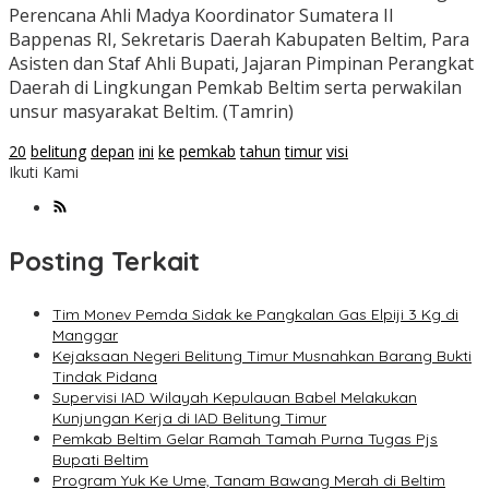
Perencana Ahli Madya Koordinator Sumatera II
Bappenas RI, Sekretaris Daerah Kabupaten Beltim, Para
Asisten dan Staf Ahli Bupati, Jajaran Pimpinan Perangkat
Daerah di Lingkungan Pemkab Beltim serta perwakilan
unsur masyarakat Beltim. (Tamrin)
20
belitung
depan
ini
ke
pemkab
tahun
timur
visi
Ikuti Kami
Posting Terkait
Tim Monev Pemda Sidak ke Pangkalan Gas Elpiji 3 Kg di
Manggar
Kejaksaan Negeri Belitung Timur Musnahkan Barang Bukti
Tindak Pidana
Supervisi IAD Wilayah Kepulauan Babel Melakukan
Kunjungan Kerja di IAD Belitung Timur
Pemkab Beltim Gelar Ramah Tamah Purna Tugas Pjs
Bupati Beltim
Program Yuk Ke Ume, Tanam Bawang Merah di Beltim