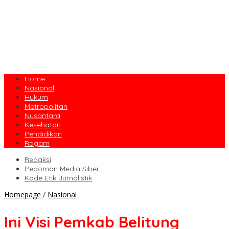
Home
Nasional
Hukum
Metropolitan
Nusantara
Kesehatan
Pendidikan
Ragam
Redaksi
Pedoman Media Siber
Kode Etik Jurnalistik
Ini
Homepage
/
Nasional
Visi
Pemkab
Ini Visi Pemkab Belitung
Belitung