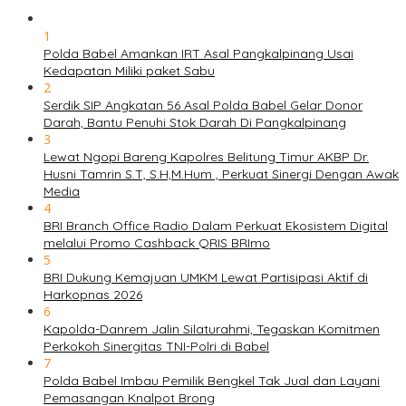
1
Polda Babel Amankan IRT Asal Pangkalpinang Usai
Kedapatan Miliki paket Sabu
2
Serdik SIP Angkatan 56 Asal Polda Babel Gelar Donor
Darah, Bantu Penuhi Stok Darah Di Pangkalpinang
3
Lewat Ngopi Bareng Kapolres Belitung Timur AKBP Dr.
Husni Tamrin S.T, S.H,M.Hum , Perkuat Sinergi Dengan Awak
Media
4
BRI Branch Office Radio Dalam Perkuat Ekosistem Digital
melalui Promo Cashback QRIS BRImo
5
BRI Dukung Kemajuan UMKM Lewat Partisipasi Aktif di
Harkopnas 2026
6
Kapolda-Danrem Jalin Silaturahmi, Tegaskan Komitmen
Perkokoh Sinergitas TNI-Polri di Babel
7
Polda Babel Imbau Pemilik Bengkel Tak Jual dan Layani
Pemasangan Knalpot Brong