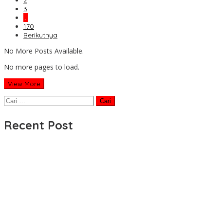
2
3
…
170
Berikutnya
No More Posts Available.
No more pages to load.
View More
Cari
untuk:
Recent Post