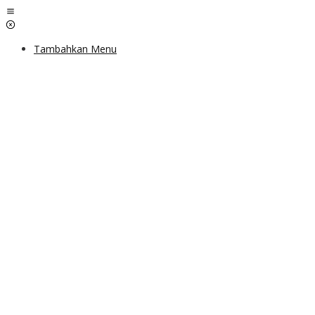
Lewati
ke
konten
Tambahkan Menu