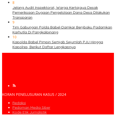
8
Jelang Audit Inspektorat, Warga Kertajaya Desak
Pemeriksaan Dugaan Pengelolaan Dana Desa Dilakukan
Transparan
9
Tim Gabungan Polda Babel-Damkar Berjibaku Padamkan
Karhutla Di Pangkalpinang
10
Kapolda Babel Pimpin Sertijab Sejumlah PJU Hingga
Kapolres, Berikut Daftar Lengkapnya
KORAN PENELUSURAN KASUS / 2024
Redaksi
Pedoman Media Siber
Kode Etik Jurnalistik