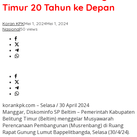
Timur
Timur 20 Tahun ke Depan
20
Tahun
ke
Koran KPK
Mei 1, 2024
Mei 1, 2024
Depan
Nasional
50 views
korankpk.com – Selasa / 30 April 2024
Manggar, Diskominfo SP Beltim – Pemerintah Kabupaten
Belitung Timur (Beltim) menggelar Musyawarah
Perencanaan Pembangunan (Musrenbang) di Ruang
Rapat Gunung Lumut Bappelitbangda, Selasa (30/4/24).