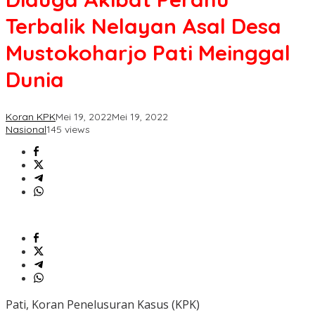
Nelayan
Terbalik Nelayan Asal Desa
Asal
Desa
Mustokoharjo Pati Meinggal
Mustokoharjo
Pati
Dunia
Meinggal
Dunia
Koran KPK
Mei 19, 2022
Mei 19, 2022
Nasional
145 views
Pati, Koran Penelusuran Kasus (KPK)