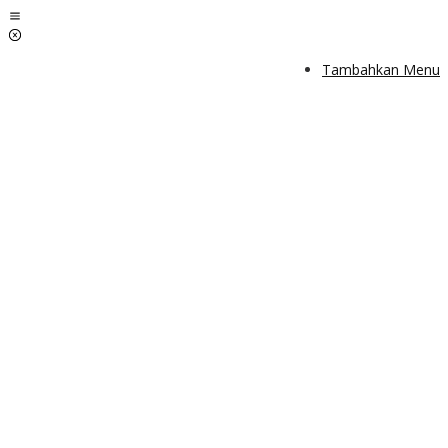
Lewati
ke
konten
Tambahkan Menu