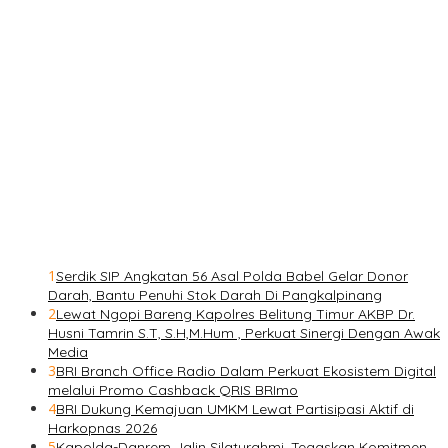
1
Serdik SIP Angkatan 56 Asal Polda Babel Gelar Donor
Darah, Bantu Penuhi Stok Darah Di Pangkalpinang
2
Lewat Ngopi Bareng Kapolres Belitung Timur AKBP Dr.
Husni Tamrin S.T, S.H,M.Hum , Perkuat Sinergi Dengan Awak
Media
3
BRI Branch Office Radio Dalam Perkuat Ekosistem Digital
melalui Promo Cashback QRIS BRImo
4
BRI Dukung Kemajuan UMKM Lewat Partisipasi Aktif di
Harkopnas 2026
5
Kapolda-Danrem Jalin Silaturahmi, Tegaskan Komitmen