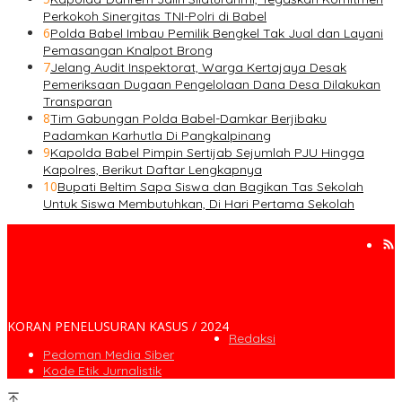
Perkokoh Sinergitas TNI-Polri di Babel
6
Polda Babel Imbau Pemilik Bengkel Tak Jual dan Layani
Pemasangan Knalpot Brong
7
Jelang Audit Inspektorat, Warga Kertajaya Desak
Pemeriksaan Dugaan Pengelolaan Dana Desa Dilakukan
Transparan
8
Tim Gabungan Polda Babel-Damkar Berjibaku
Padamkan Karhutla Di Pangkalpinang
9
Kapolda Babel Pimpin Sertijab Sejumlah PJU Hingga
Kapolres, Berikut Daftar Lengkapnya
10
Bupati Beltim Sapa Siswa dan Bagikan Tas Sekolah
Untuk Siswa Membutuhkan, Di Hari Pertama Sekolah
KORAN PENELUSURAN KASUS / 2024
Redaksi
Pedoman Media Siber
Kode Etik Jurnalistik