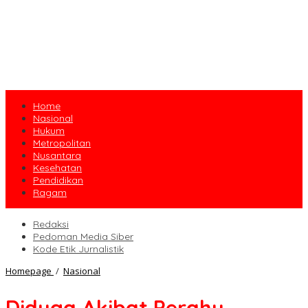
Home
Nasional
Hukum
Metropolitan
Nusantara
Kesehatan
Pendidikan
Ragam
Redaksi
Pedoman Media Siber
Kode Etik Jurnalistik
Diduga
Homepage
/
Nasional
Akibat
Perahu
Diduga Akibat Perahu
Terbalik