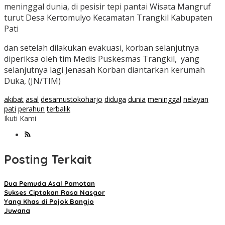
meninggal dunia, di pesisir tepi pantai Wisata Mangruf
turut Desa Kertomulyo Kecamatan Trangkil Kabupaten
Pati
dan setelah dilakukan evakuasi, korban selanjutnya
diperiksa oleh tim Medis Puskesmas Trangkil, yang
selanjutnya lagi Jenasah Korban diantarkan kerumah
Duka, (JN/TIM)
akibat
asal
desamustokoharjo
diduga
dunia
meninggal
nelayan
pati
perahun
terbalik
Ikuti Kami
Posting Terkait
Dua Pemuda Asal Pamotan
Sukses Ciptakan Rasa Nasgor
Yang Khas di Pojok Bangjo
Juwana