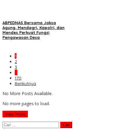
ABPEDNAS Bersama Jaksa
Agung, Mendagri, Kapolri, dan
Mendes Perkuat Fungsi
Pengawasan Desa
1
2
3
…
170
Berikutnya
No More Posts Available.
No more pages to load.
View More
Cari
untuk: