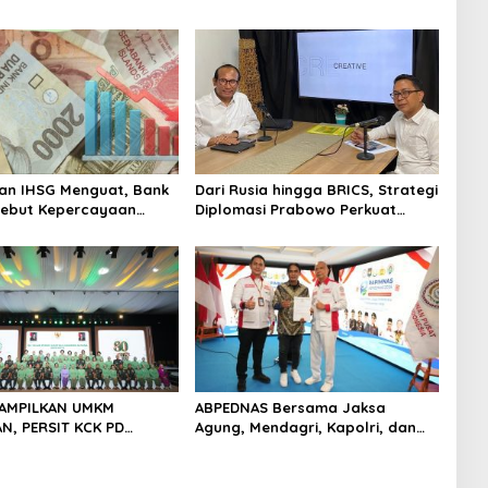
an IHSG Menguat, Bank
Dari Rusia hingga BRICS, Strategi
Sebut Kepercayaan
Diplomasi Prabowo Perkuat
 Kian Membaik
Pasokan Energi Nasional
TAMPILKAN UMKM
ABPEDNAS Bersama Jaksa
, PERSIT KCK PD
Agung, Mendagri, Kapolri, dan
JAYA DOMINASI PAMERAN
Mendes Perkuat Fungsi
 “PERSIT BISA 2” 2026
Pengawasan Desa