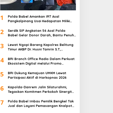
1
Polda Babel Amankan IRT Asal
Pangkalpinang Usai Kedapatan Miliki
paket Sabu
2
Serdik SIP Angkatan 56 Asal Polda
Babel Gelar Donor Darah, Bantu Penuhi
Stok Darah Di Pangkalpinang
3
Lewat Ngopi Bareng Kapolres Belitung
Timur AKBP Dr. Husni Tamrin S.T,
S.H,M.Hum , Perkuat Sinergi Dengan
4
Awak Media
BRI Branch Office Radio Dalam Perkuat
Ekosistem Digital melalui Promo
Cashback QRIS BRImo
5
BRI Dukung Kemajuan UMKM Lewat
Partisipasi Aktif di Harkopnas 2026
6
Kapolda-Danrem Jalin Silaturahmi,
Tegaskan Komitmen Perkokoh Sinergitas
TNI-Polri di Babel
7
Polda Babel Imbau Pemilik Bengkel Tak
Jual dan Layani Pemasangan Knalpot
Brong