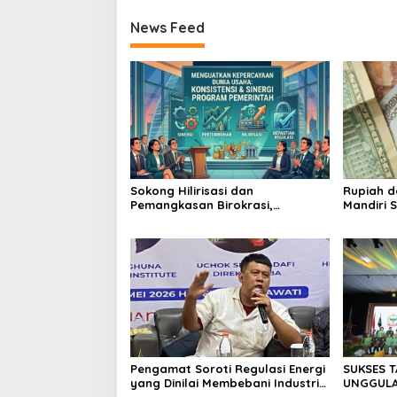
News Feed
Sokong Hilirisasi dan
Rupiah d
Pemangkasan Birokrasi,
Mandiri 
Perbanas: Perekonomian
Investor
Domestik Akan Lebih Bernilai
Pengamat Soroti Regulasi Energi
SUKSES 
yang Dinilai Membebani Industri
UNGGULAN
Tambang
II/SRIWI