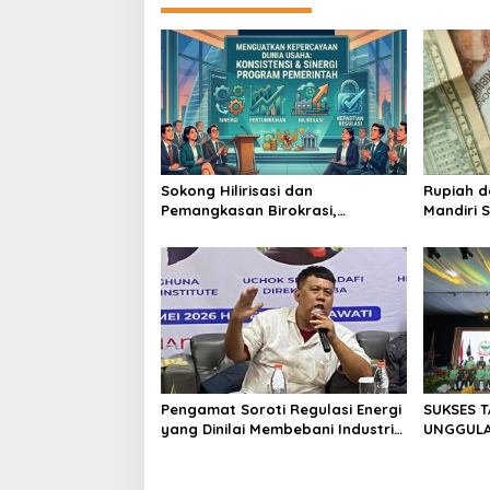
Sokong Hilirisasi dan
Rupiah d
Pemangkasan Birokrasi,
Mandiri 
Perbanas: Perekonomian
Investor
Domestik Akan Lebih Bernilai
Pengamat Soroti Regulasi Energi
SUKSES 
yang Dinilai Membebani Industri
UNGGULAN
Tambang
II/SRIWI
NASIONAL