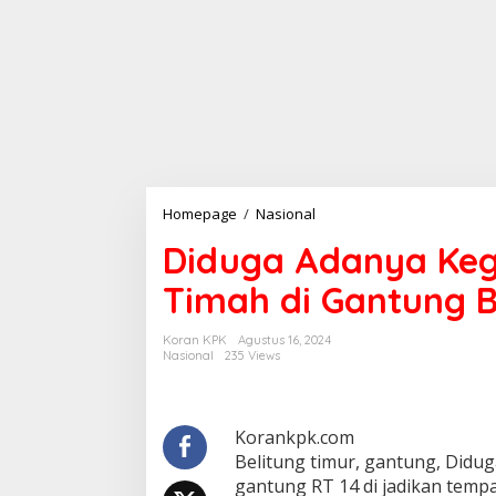
Diduga
Homepage
/
Nasional
Adanya
Diduga Adanya Kegi
Kegiatan
Peleburan
Timah di Gantung B
Biji
Timah
di
Koran KPK
Agustus 16, 2024
Gantung
Nasional
235 Views
Belitung
Timur
Korankpk.com
Belitung timur, gantung, Did
gantung RT 14 di jadikan tempat