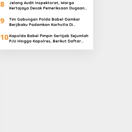
8
Jelang Audit Inspektorat, Warga
Kertajaya Desak Pemeriksaan Dugaan
Pengelolaan Dana Desa Dilakukan
9
Transparan
Tim Gabungan Polda Babel-Damkar
Berjibaku Padamkan Karhutla Di
Pangkalpinang
10
Kapolda Babel Pimpin Sertijab Sejumlah
PJU Hingga Kapolres, Berikut Daftar
Lengkapnya