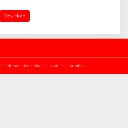
 “PERSIT BISA 2” 2026
Pengawasan Desa
View More
Pedoman Media Siber
Kode Etik Jurnalistik