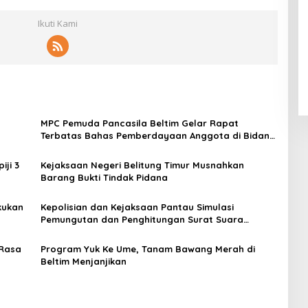
Ikuti Kami
MPC Pemuda Pancasila Beltim Gelar Rapat
Terbatas Bahas Pemberdayaan Anggota di Bidang
UMKM
ji 3
Kejaksaan Negeri Belitung Timur Musnahkan
Barang Bukti Tindak Pidana
kukan
Kepolisian dan Kejaksaan Pantau Simulasi
Pemungutan dan Penghitungan Surat Suara
Pilkada 2024 di Beltim
 Rasa
Program Yuk Ke Ume, Tanam Bawang Merah di
Beltim Menjanjikan