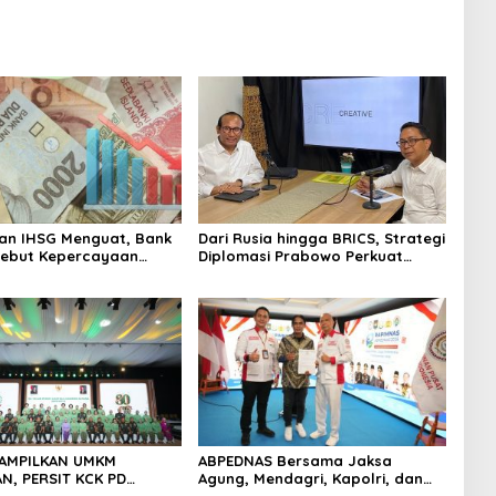
an IHSG Menguat, Bank
Dari Rusia hingga BRICS, Strategi
Sebut Kepercayaan
Diplomasi Prabowo Perkuat
 Kian Membaik
Pasokan Energi Nasional
TAMPILKAN UMKM
ABPEDNAS Bersama Jaksa
, PERSIT KCK PD
Agung, Mendagri, Kapolri, dan
JAYA DOMINASI PAMERAN
Mendes Perkuat Fungsi