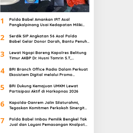
1
Polda Babel Amankan IRT Asal
Pangkalpinang Usai Kedapatan Miliki
paket Sabu
2
Serdik SIP Angkatan 56 Asal Polda
Babel Gelar Donor Darah, Bantu Penuhi
Stok Darah Di Pangkalpinang
3
Lewat Ngopi Bareng Kapolres Belitung
Timur AKBP Dr. Husni Tamrin S.T,
S.H,M.Hum , Perkuat Sinergi Dengan
4
Awak Media
BRI Branch Office Radio Dalam Perkuat
Ekosistem Digital melalui Promo
Cashback QRIS BRImo
5
BRI Dukung Kemajuan UMKM Lewat
Partisipasi Aktif di Harkopnas 2026
6
Kapolda-Danrem Jalin Silaturahmi,
Tegaskan Komitmen Perkokoh Sinergitas
TNI-Polri di Babel
7
Polda Babel Imbau Pemilik Bengkel Tak
Jual dan Layani Pemasangan Knalpot
Brong