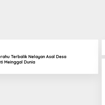
erahu Terbalik Nelayan Asal Desa
ti Meinggal Dunia
h
ran
K