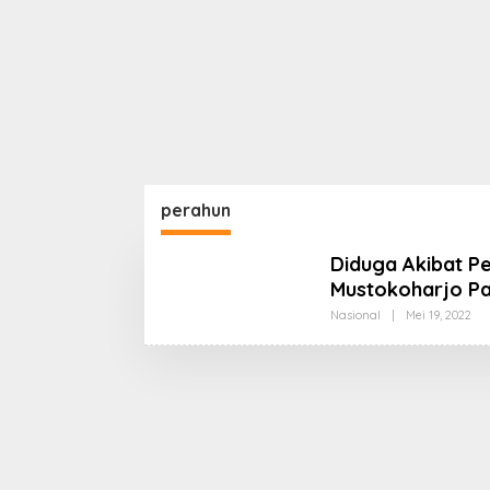
perahun
Diduga Akibat P
Mustokoharjo Pa
Ole
Nasional
|
Mei 19, 2022
Ko
KP