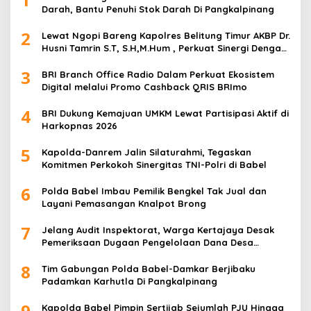
Darah, Bantu Penuhi Stok Darah Di Pangkalpinang
2
Lewat Ngopi Bareng Kapolres Belitung Timur AKBP Dr.
Husni Tamrin S.T, S.H,M.Hum , Perkuat Sinergi Dengan
Awak Media
3
BRI Branch Office Radio Dalam Perkuat Ekosistem
Digital melalui Promo Cashback QRIS BRImo
4
BRI Dukung Kemajuan UMKM Lewat Partisipasi Aktif di
Harkopnas 2026
5
Kapolda-Danrem Jalin Silaturahmi, Tegaskan
Komitmen Perkokoh Sinergitas TNI-Polri di Babel
6
Polda Babel Imbau Pemilik Bengkel Tak Jual dan
Layani Pemasangan Knalpot Brong
7
Jelang Audit Inspektorat, Warga Kertajaya Desak
Pemeriksaan Dugaan Pengelolaan Dana Desa
Dilakukan Transparan
8
Tim Gabungan Polda Babel-Damkar Berjibaku
Padamkan Karhutla Di Pangkalpinang
9
Kapolda Babel Pimpin Sertijab Sejumlah PJU Hingga