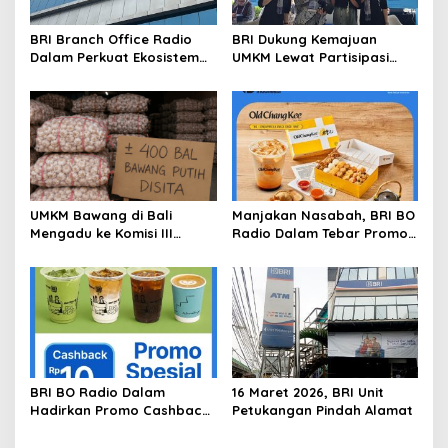
BRI Branch Office Radio
BRI Dukung Kemajuan
Dalam Perkuat Ekosistem
UMKM Lewat Partisipasi
Digital melalui Promo
Aktif di Harkopnas 2026
Cashback QRIS BRImo
UMKM Bawang di Bali
Manjakan Nasabah, BRI BO
Mengadu ke Komisi III
Radio Dalam Tebar Promo
DPR:Toko Disegel, 400 Bal
Diskon 50 Persen di Old
Bawang Disita, Kerugian
Chang Kee
Membengkak
BRI BO Radio Dalam
16 Maret 2026, BRI Unit
Hadirkan Promo Cashback
Petukangan Pindah Alamat
QRIS BRImo di Gerai Kopi
‘Dibawah Tangga’