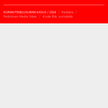
KORAN PENELUSURAN KASUS / 2024
Redaksi
Pedoman Media Siber
Kode Etik Jurnalistik