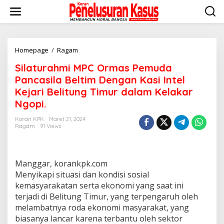
Lewati
ke
konten
Silaturahmi
Homepage
/
Ragam
MPC
Silaturahmi MPC Ormas Pemuda
Ormas
Pemuda
Pancasila Beltim Dengan Kasi Intel
Pancasila
Kejari Belitung Timur dalam Kelakar
Beltim
Ngopi.
Dengan
Kasi
Koran KPK
Maret 21, 2024
Intel
Ragam
91 Views
Kejari
Belitung
Timur
dalam
Manggar, korankpk.com
Kelakar
Menyikapi situasi dan kondisi sosial
Ngopi.
kemasyarakatan serta ekonomi yang saat ini
terjadi di Belitung Timur, yang terpengaruh oleh
melambatnya roda ekonomi masyarakat, yang
biasanya lancar karena terbantu oleh sektor