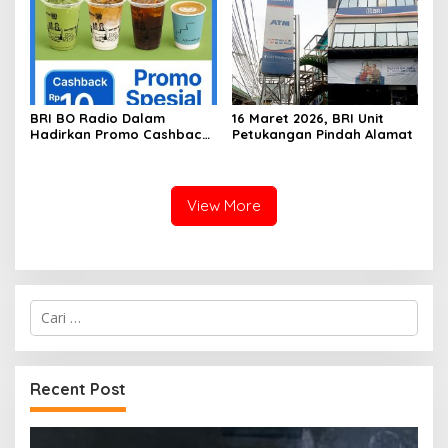
Membengkak
BRI BO Radio Dalam
16 Maret 2026, BRI Unit
Hadirkan Promo Cashback
Petukangan Pindah Alamat
QRIS BRImo di Gerai Kopi
‘Dibawah Tangga’
View More
Cari
untuk:
Recent Post