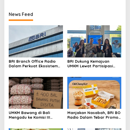
News Feed
BRI Branch Office Radio
BRI Dukung Kemajuan
Dalam Perkuat Ekosistem
UMKM Lewat Partisipasi
Digital melalui Promo
Aktif di Harkopnas 2026
Cashback QRIS BRImo
UMKM Bawang di Bali
Manjakan Nasabah, BRI BO
Mengadu ke Komisi III
Radio Dalam Tebar Promo
DPR:Toko Disegel, 400 Bal
Diskon 50 Persen di Old
Bawang Disita, Kerugian
Chang Kee