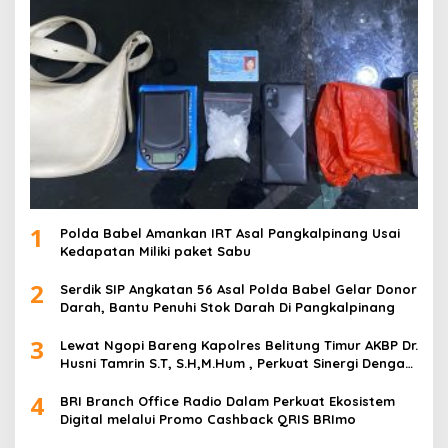
1
Polda Babel Amankan IRT Asal Pangkalpinang Usai
Kedapatan Miliki paket Sabu
2
Serdik SIP Angkatan 56 Asal Polda Babel Gelar Donor
Darah, Bantu Penuhi Stok Darah Di Pangkalpinang
3
Lewat Ngopi Bareng Kapolres Belitung Timur AKBP Dr.
Husni Tamrin S.T, S.H,M.Hum , Perkuat Sinergi Dengan
Awak Media
4
BRI Branch Office Radio Dalam Perkuat Ekosistem
Digital melalui Promo Cashback QRIS BRImo