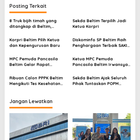
Posting Terkait
8 Truk bijih timah yang
Sekda Beltim Terpilih Jadi
ditangkap di Beltim,
Ketua Korpri
Tamparan keras bagi
Beltim
Korpri Beltim Pilih Ketua
Diskominfo SP Beltim Raih
dan Kepengurusan Baru
Penghargaan Terbaik SAKIP
Perangkat Daerah
MPC Pemuda Pancasila
Ketua MPC Pemuda
Beltim Gelar Rapat
Pancasila Beltim Irwansyah
Terbatas Bahas
Serukan Dukungan Kepada
Pemberdayaan Anggota di
TNI Polri Dan Serukan
Ribuan Calon PPPK Beltim
Sekda Beltim Ajak Seluruh
Bidang UMKM
Perdamaian antar Ormas
Mengikuti Tes Kesehatan
Pihak Tuntaskan POPM
Jasmani dan Rohani.
Filiariasis
Jangan Lewatkan