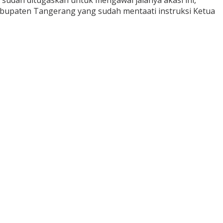
sudah ditugaskan untuk mengawal jalanya akasi ini,
e-Kabupaten Tangerang yang sudah mentaati instruksi Ketua