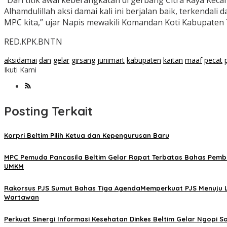
“Dari titik awal keberangkatan di gerbang Citra Raya Ke
Alhamdulillah aksi damai kali ini berjalan baik, terkenda
MPC kita,” ujar Napis mewakili Komandan Koti Kabupaten 
RED.KPK.BNTN
aksidamai
dan
gelar
girsang
junimart
kabupaten
kaitan
maaf
pecat
Ikuti Kami
Posting Terkait
Korpri Beltim Pilih Ketua dan Kepengurusan Baru
MPC Pemuda Pancasila Beltim Gelar Rapat Terbatas Bahas Pem
UMKM
Rakorsus PJS Sumut Bahas Tiga AgendaMemperkuat PJS Menuju L
Wartawan
Perkuat Sinergi Informasi Kesehatan Dinkes Beltim Gelar Ngopi S