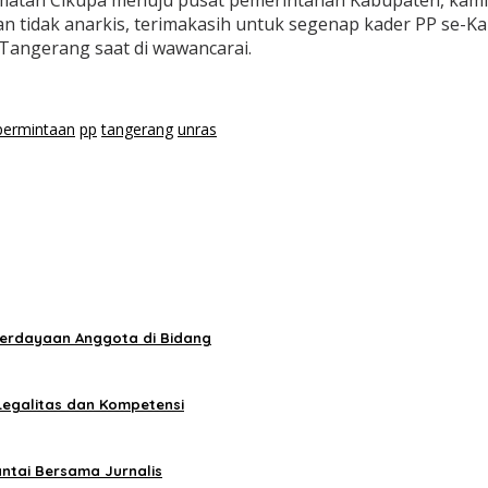
camatan Cikupa menuju pusat pemerintahan Kabupaten, kami 
li dan tidak anarkis, terimakasih untuk segenap kader PP s
Tangerang saat di wawancarai.
permintaan
pp
tangerang
unras
berdayaan Anggota di Bidang
egalitas dan Kompetensi
antai Bersama Jurnalis