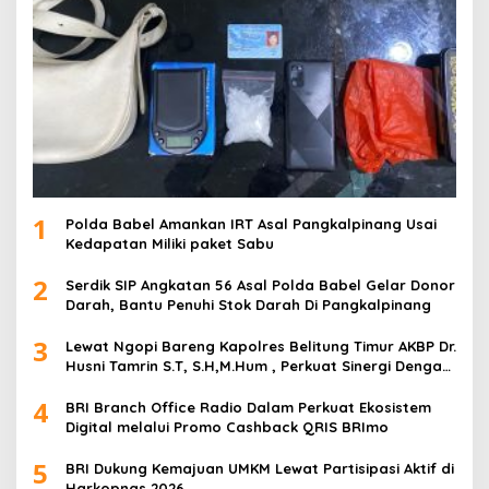
1
Polda Babel Amankan IRT Asal Pangkalpinang Usai
Kedapatan Miliki paket Sabu
2
Serdik SIP Angkatan 56 Asal Polda Babel Gelar Donor
Darah, Bantu Penuhi Stok Darah Di Pangkalpinang
3
Lewat Ngopi Bareng Kapolres Belitung Timur AKBP Dr.
Husni Tamrin S.T, S.H,M.Hum , Perkuat Sinergi Dengan
Awak Media
4
BRI Branch Office Radio Dalam Perkuat Ekosistem
Digital melalui Promo Cashback QRIS BRImo
5
BRI Dukung Kemajuan UMKM Lewat Partisipasi Aktif di
Harkopnas 2026