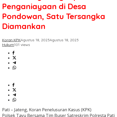
Penganiayaan
Penganiayaan di Desa
di
Desa
Pondowan, Satu Tersangka
Pondowan,
Satu
Diamankan
Tersangka
Diamankan
Koran KPK
Agustus 18, 2023
Agustus 18, 2023
Hukum
101 views
Pati – Jateng, Koran Penelusuran Kasus (KPK)
Polsek Tayu Bersama Tim Buser Satreskrim Polresta Pati