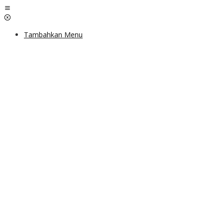
Lewati
ke
konten
Tambahkan Menu