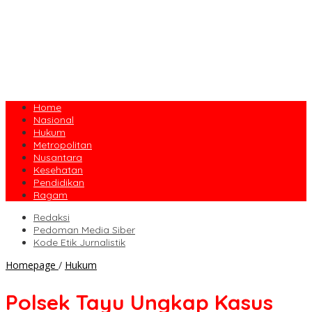
Home
Nasional
Hukum
Metropolitan
Nusantara
Kesehatan
Pendidikan
Ragam
Redaksi
Pedoman Media Siber
Kode Etik Jurnalistik
Polsek
Homepage
/
Hukum
Tayu
Ungkap
Polsek Tayu Ungkap Kasus
Kasus