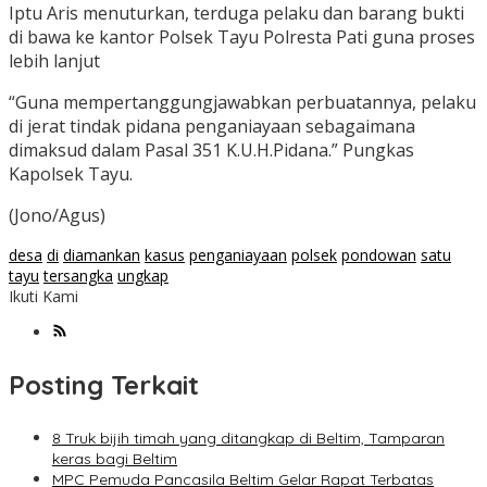
Iptu Aris menuturkan, terduga pelaku dan barang bukti
di bawa ke kantor Polsek Tayu Polresta Pati guna proses
lebih lanjut
“Guna mempertanggungjawabkan perbuatannya, pelaku
di jerat tindak pidana penganiayaan sebagaimana
dimaksud dalam Pasal 351 K.U.H.Pidana.” Pungkas
Kapolsek Tayu.
(Jono/Agus)
desa
di
diamankan
kasus
penganiayaan
polsek
pondowan
satu
tayu
tersangka
ungkap
Ikuti Kami
Posting Terkait
8 Truk bijih timah yang ditangkap di Beltim, Tamparan
keras bagi Beltim
MPC Pemuda Pancasila Beltim Gelar Rapat Terbatas