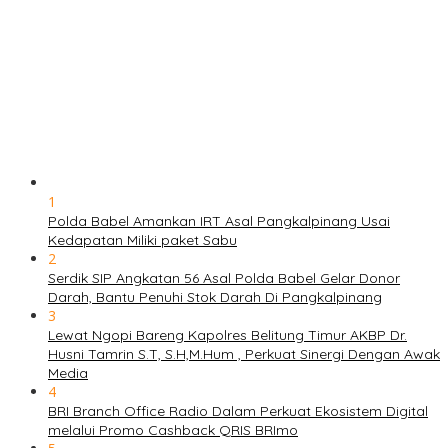
1
Polda Babel Amankan IRT Asal Pangkalpinang Usai
Kedapatan Miliki paket Sabu
2
Serdik SIP Angkatan 56 Asal Polda Babel Gelar Donor
Darah, Bantu Penuhi Stok Darah Di Pangkalpinang
3
Lewat Ngopi Bareng Kapolres Belitung Timur AKBP Dr.
Husni Tamrin S.T, S.H,M.Hum , Perkuat Sinergi Dengan Awak
Media
4
BRI Branch Office Radio Dalam Perkuat Ekosistem Digital
melalui Promo Cashback QRIS BRImo