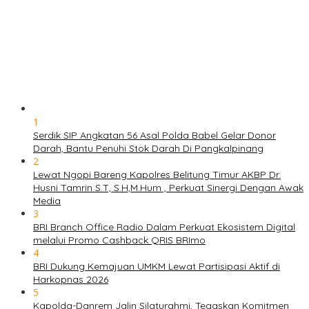
1
Serdik SIP Angkatan 56 Asal Polda Babel Gelar Donor
Darah, Bantu Penuhi Stok Darah Di Pangkalpinang
2
Lewat Ngopi Bareng Kapolres Belitung Timur AKBP Dr.
Husni Tamrin S.T, S.H,M.Hum , Perkuat Sinergi Dengan Awak
Media
3
BRI Branch Office Radio Dalam Perkuat Ekosistem Digital
melalui Promo Cashback QRIS BRImo
4
BRI Dukung Kemajuan UMKM Lewat Partisipasi Aktif di
Harkopnas 2026
5
Kapolda-Danrem Jalin Silaturahmi, Tegaskan Komitmen