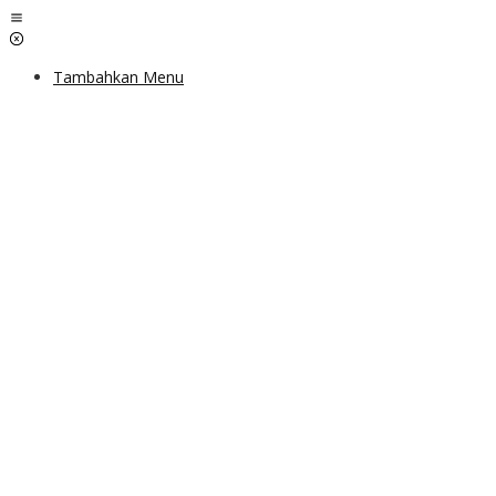
Lewati
ke
konten
Tambahkan Menu