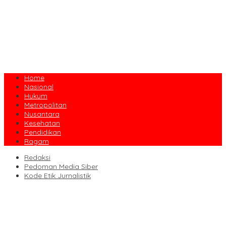
Home
Nasional
Hukum
Metropolitan
Nusantara
Kesehatan
Pendidikan
Ragam
Redaksi
Pedoman Media Siber
Kode Etik Jurnalistik