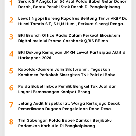
1
Serdik SIP Angkatan 56 Asal Polda Babel Gelar Donor
Darah, Bantu Penuhi Stok Darah Di Pangkalpinang
2
Lewat Ngopi Bareng Kapolres Belitung Timur AKBP Dr.
Husni Tamrin S.T, S.H,M.Hum , Perkuat Sinergi Dengan
Awak Media
3
BRI Branch Office Radio Dalam Perkuat Ekosistem
Digital melalui Promo Cashback QRIS BRImo
4
BRI Dukung Kemajuan UMKM Lewat Partisipasi Aktif di
Harkopnas 2026
5
Kapolda-Danrem Jalin Silaturahmi, Tegaskan
Komitmen Perkokoh Sinergitas TNI-Polri di Babel
6
Polda Babel Imbau Pemilik Bengkel Tak Jual dan
Layani Pemasangan Knalpot Brong
7
Jelang Audit Inspektorat, Warga Kertajaya Desak
Pemeriksaan Dugaan Pengelolaan Dana Desa
Dilakukan Transparan
8
Tim Gabungan Polda Babel-Damkar Berjibaku
Padamkan Karhutla Di Pangkalpinang