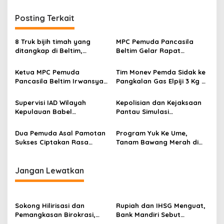
Posting Terkait
8 Truk bijih timah yang
MPC Pemuda Pancasila
ditangkap di Beltim,
Beltim Gelar Rapat
Tamparan keras bagi
Terbatas Bahas
Beltim
Pemberdayaan Anggota di
Ketua MPC Pemuda
Tim Monev Pemda Sidak ke
Bidang UMKM
Pancasila Beltim Irwansyah
Pangkalan Gas Elpiji 3 Kg di
Serukan Dukungan Kepada
Manggar
TNI Polri Dan Serukan
Supervisi IAD Wilayah
Kepolisian dan Kejaksaan
Perdamaian antar Ormas
Kepulauan Babel
Pantau Simulasi
Melakukan Kunjungan Kerja
Pemungutan dan
di IAD Belitung Timur
Penghitungan Surat Suara
Dua Pemuda Asal Pamotan
Program Yuk Ke Ume,
Pilkada 2024 di Beltim
Sukses Ciptakan Rasa
Tanam Bawang Merah di
Nasgor Yang Khas di Pojok
Beltim Menjanjikan
Bangjo Juwana
Jangan Lewatkan
Sokong Hilirisasi dan
Rupiah dan IHSG Menguat,
Pemangkasan Birokrasi,
Bank Mandiri Sebut
Perbanas: Perekonomian
Kepercayaan Investor Kian