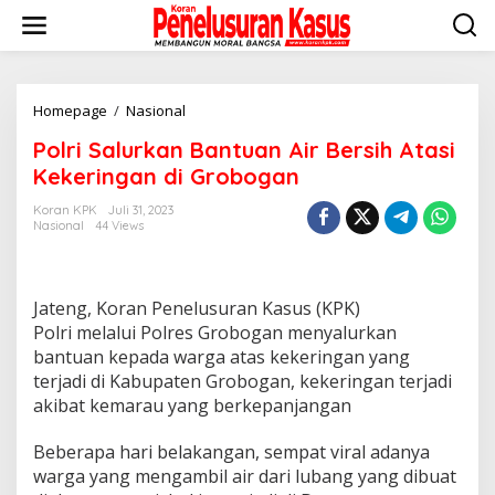
Lewati
ke
konten
Polri
Homepage
/
Nasional
Salurkan
Polri Salurkan Bantuan Air Bersih Atasi
Bantuan
Air
Kekeringan di Grobogan
Bersih
Atasi
Koran KPK
Juli 31, 2023
Nasional
44 Views
Kekeringan
di
Grobogan
Jateng, Koran Penelusuran Kasus (KPK)
Polri melalui Polres Grobogan menyalurkan
bantuan kepada warga atas kekeringan yang
terjadi di Kabupaten Grobogan, kekeringan terjadi
akibat kemarau yang berkepanjangan
Beberapa hari belakangan, sempat viral adanya
warga yang mengambil air dari lubang yang dibuat