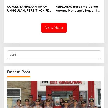
SUKSES TAMPILKAN UMKM
ABPEDNAS Bersama Jaksa
UNGGULAN, PERSIT KCK PD
Agung, Mendagri, Kapolri,
II/SRIWIJAYA DOMINASI
dan Mendes Perkuat Fungsi
PAMERAN NASIONAL “PERSIT
Pengawasan Desa
BISA 2” 2026
View More
Cari
untuk:
Recent Post