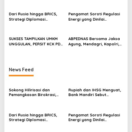
Domestik Akan Lebih
Membaik
Bernilai
Dari Rusia hingga BRICS,
Pengamat Soroti Regulasi
Strategi Diplomasi
Energi yang Dinilai
Prabowo Perkuat Pasokan
Membebani Industri
Energi Nasional
Tambang
SUKSES TAMPILKAN UMKM
ABPEDNAS Bersama Jaksa
UNGGULAN, PERSIT KCK PD
Agung, Mendagri, Kapolri,
II/SRIWIJAYA DOMINASI
dan Mendes Perkuat Fungsi
PAMERAN NASIONAL “PERSIT
Pengawasan Desa
BISA 2” 2026
News Feed
Sokong Hilirisasi dan
Rupiah dan IHSG Menguat,
Pemangkasan Birokrasi,
Bank Mandiri Sebut
Perbanas: Perekonomian
Kepercayaan Investor Kian
Domestik Akan Lebih
Membaik
Bernilai
Dari Rusia hingga BRICS,
Pengamat Soroti Regulasi
Strategi Diplomasi
Energi yang Dinilai
Prabowo Perkuat Pasokan
Membebani Industri
Energi Nasional
Tambang