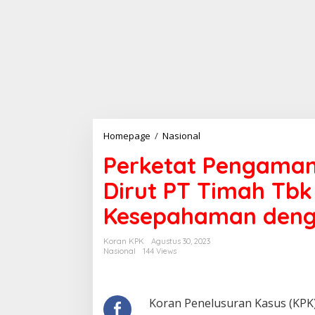
Perketat
Homepage
/
Nasional
Pengamanan
Perketat Pengaman
Obvitnas
dan
Dirut PT Timah Tb
Konsesi,
Dirut
Kesepahaman deng
PT
Timah
Tbk
Koran KPK
Agustus 30, 2023
Teken
Nasional
144 Views
Adendum
Naskah
Kesepahaman
dengan
Koran Penelusuran Kasus (KPK
Kapolda