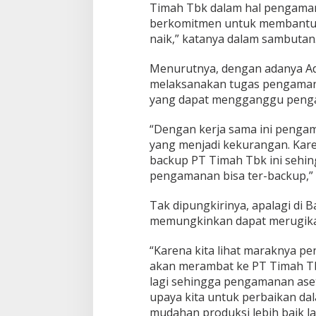
Timah Tbk dalam hal pengamana
berkomitmen untuk membantu a
naik,” katanya dalam sambutan
Menurutnya, dengan adanya Ade
melaksanakan tugas pengamanan.
yang dapat mengganggu peng
“Dengan kerja sama ini pengam
yang menjadi kekurangan. Kar
backup PT Timah Tbk ini sehin
pengamanan bisa ter-backup,”
Tak dipungkirinya, apalagi di 
memungkinkan dapat merugika
“Karena kita lihat maraknya p
akan merambat ke PT Timah Tb
lagi sehingga pengamanan aset m
upaya kita untuk perbaikan d
mudahan produksi lebih baik la