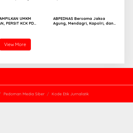
 Kian Membaik
Pasokan Energi Nasional
TAMPILKAN UMKM
ABPEDNAS Bersama Jaksa
, PERSIT KCK PD
Agung, Mendagri, Kapolri, dan
JAYA DOMINASI PAMERAN
Mendes Perkuat Fungsi
 “PERSIT BISA 2” 2026
Pengawasan Desa
View More
Pedoman Media Siber
Kode Etik Jurnalistik