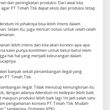
n dan peningkatan produksi. Dari awal kita
gar PT Timah Tbk dapat eksis dan produksi tetap
.
ndum ini pihaknya bisa lebih intens dalam
 Selain itu, juga mencari solusi untuk celah-celah
amanan.
anan lebih intens dan kita akan koreksi apa-apa
ena kami punya komitmen untuk betul-betul mem-
gga hal-hal yang menjadi kekurangan dalam
 ucapnya.
Babel banyak sekali penambangan ilegal yang
n PT Timah Tbk.
enambangan ilegal. Tidak menutup kemungkinan itu
k, dengan adanya Adendum ini kedepan lebih baik
aupun produksi lebih baik lagi. Ini jadi salah satu
alam pengamanan konsesi PT Timah Tbk. Mudah-
gi,” tandasnya. (Yohanes KPK)