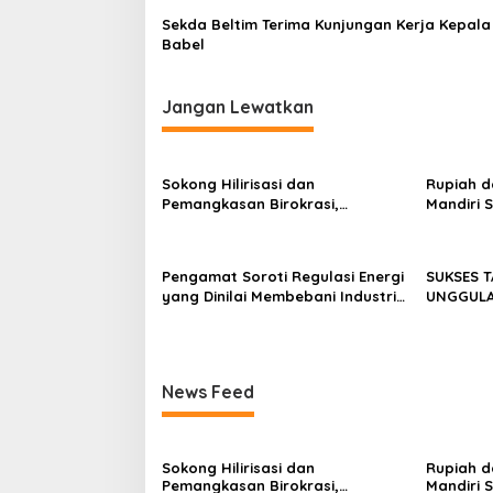
Sekda Beltim Terima Kunjungan Kerja Kepal
Babel
Jangan Lewatkan
Sokong Hilirisasi dan
Rupiah d
Pemangkasan Birokrasi,
Mandiri 
Perbanas: Perekonomian
Investor
Domestik Akan Lebih Bernilai
Pengamat Soroti Regulasi Energi
SUKSES 
yang Dinilai Membebani Industri
UNGGULAN
Tambang
II/SRIWI
NASIONAL
News Feed
Sokong Hilirisasi dan
Rupiah d
Pemangkasan Birokrasi,
Mandiri 