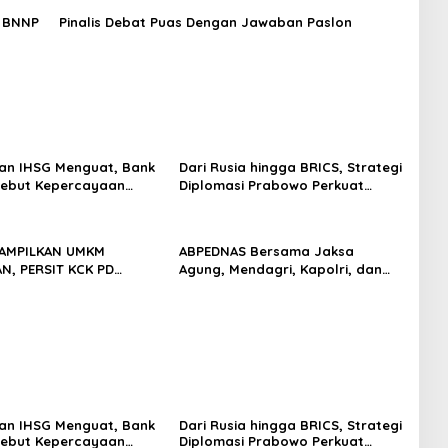
a BNNP
Pinalis Debat Puas Dengan Jawaban Paslon
an IHSG Menguat, Bank
Dari Rusia hingga BRICS, Strategi
Sebut Kepercayaan
Diplomasi Prabowo Perkuat
 Kian Membaik
Pasokan Energi Nasional
TAMPILKAN UMKM
ABPEDNAS Bersama Jaksa
, PERSIT KCK PD
Agung, Mendagri, Kapolri, dan
JAYA DOMINASI PAMERAN
Mendes Perkuat Fungsi
 “PERSIT BISA 2” 2026
Pengawasan Desa
an IHSG Menguat, Bank
Dari Rusia hingga BRICS, Strategi
Sebut Kepercayaan
Diplomasi Prabowo Perkuat