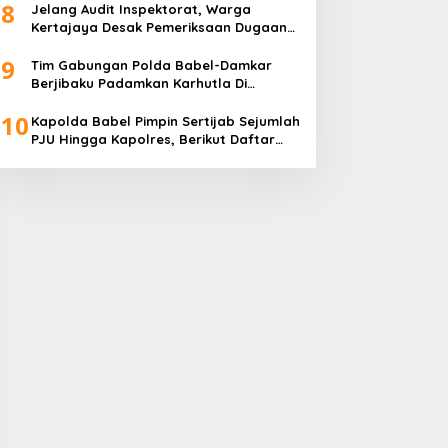
8
Jelang Audit Inspektorat, Warga
Kertajaya Desak Pemeriksaan Dugaan
Pengelolaan Dana Desa Dilakukan
9
Transparan
Tim Gabungan Polda Babel-Damkar
Berjibaku Padamkan Karhutla Di
Pangkalpinang
10
Kapolda Babel Pimpin Sertijab Sejumlah
PJU Hingga Kapolres, Berikut Daftar
Lengkapnya