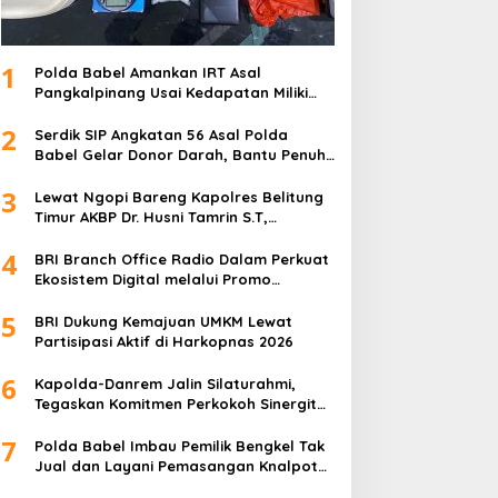
1
Polda Babel Amankan IRT Asal
Pangkalpinang Usai Kedapatan Miliki
paket Sabu
2
Serdik SIP Angkatan 56 Asal Polda
Babel Gelar Donor Darah, Bantu Penuhi
Stok Darah Di Pangkalpinang
3
Lewat Ngopi Bareng Kapolres Belitung
Timur AKBP Dr. Husni Tamrin S.T,
S.H,M.Hum , Perkuat Sinergi Dengan
4
Awak Media
BRI Branch Office Radio Dalam Perkuat
Ekosistem Digital melalui Promo
Cashback QRIS BRImo
5
BRI Dukung Kemajuan UMKM Lewat
Partisipasi Aktif di Harkopnas 2026
6
Kapolda-Danrem Jalin Silaturahmi,
Tegaskan Komitmen Perkokoh Sinergitas
TNI-Polri di Babel
7
Polda Babel Imbau Pemilik Bengkel Tak
Jual dan Layani Pemasangan Knalpot
Brong