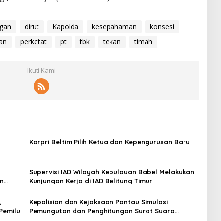
gan
dirut
Kapolda
kesepahaman
konsesi
an
perketat
pt
tbk
tekan
timah
Ikuti Kami
Korpri Beltim Pilih Ketua dan Kepengurusan Baru
Supervisi IAD Wilayah Kepulauan Babel Melakukan
an
Kunjungan Kerja di IAD Belitung Timur
,
Kepolisian dan Kejaksaan Pantau Simulasi
Pemilu
Pemungutan dan Penghitungan Surat Suara
Pilkada 2024 di Beltim