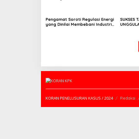
Perbanas: Perekonomian
Investor
Domestik Akan Lebih Bernilai
Pengamat Soroti Regulasi Energi
SUKSES 
yang Dinilai Membebani Industri
UNGGULAN
Tambang
II/SRIWI
NASIONAL
KORAN PENELUSURAN KASUS / 2024
Redaksi