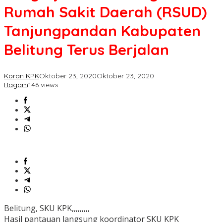
Daerah
Rumah Sakit Daerah (RSUD)
(RSUD)
Tanjungpandan
Tanjungpandan Kabupaten
Kabupaten
Belitung
Belitung Terus Berjalan
Terus
Berjalan
Koran KPK
Oktober 23, 2020
Oktober 23, 2020
Ragam
146 views
Belitung, SKU KPK,,,,,,,,,
Hasil pantauan langsung koordinator SKU KPK