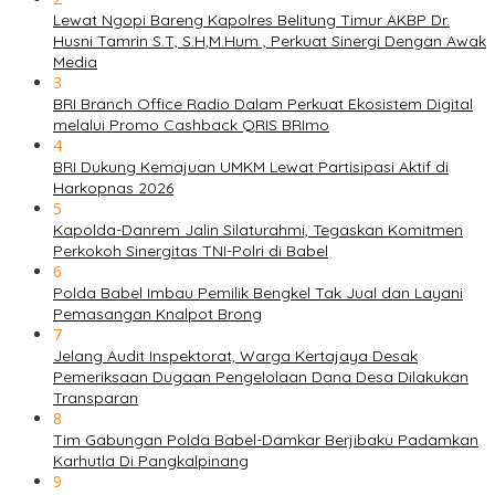
Lewat Ngopi Bareng Kapolres Belitung Timur AKBP Dr.
Husni Tamrin S.T, S.H,M.Hum , Perkuat Sinergi Dengan Awak
Media
3
BRI Branch Office Radio Dalam Perkuat Ekosistem Digital
melalui Promo Cashback QRIS BRImo
4
BRI Dukung Kemajuan UMKM Lewat Partisipasi Aktif di
Harkopnas 2026
5
Kapolda-Danrem Jalin Silaturahmi, Tegaskan Komitmen
Perkokoh Sinergitas TNI-Polri di Babel
6
Polda Babel Imbau Pemilik Bengkel Tak Jual dan Layani
Pemasangan Knalpot Brong
7
Jelang Audit Inspektorat, Warga Kertajaya Desak
Pemeriksaan Dugaan Pengelolaan Dana Desa Dilakukan
Transparan
8
Tim Gabungan Polda Babel-Damkar Berjibaku Padamkan
Karhutla Di Pangkalpinang
9