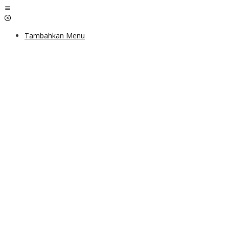
Lewati
ke
konten
Tambahkan Menu