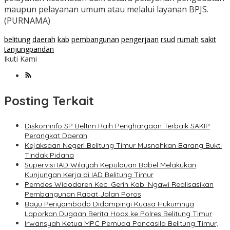
maupun pelayanan umum atau melalui layanan BPJS.
(PURNAMA)
belitung
daerah
kab
pembangunan
pengerjaan
rsud
rumah
sakit
tanjungpandan
Ikuti Kami
Posting Terkait
Diskominfo SP Beltim Raih Penghargaan Terbaik SAKIP
Perangkat Daerah
Kejaksaan Negeri Belitung Timur Musnahkan Barang Bukti
Tindak Pidana
Supervisi IAD Wilayah Kepulauan Babel Melakukan
Kunjungan Kerja di IAD Belitung Timur
Pemdes Widodaren Kec. Gerih Kab. Ngawi Realisasikan
Pembangunan Rabat Jalan Poros
Bayu Periyambodo Didampingi Kuasa Hukumnya
Laporkan Dugaan Berita Hoax ke Polres Belitung Timur
Irwansyah Ketua MPC Pemuda Pancasila Belitung Timur,