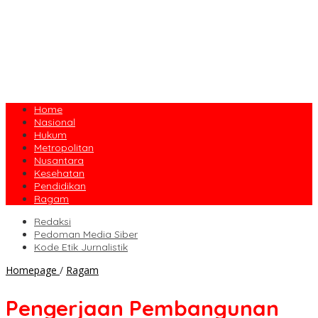
Home
Nasional
Hukum
Metropolitan
Nusantara
Kesehatan
Pendidikan
Ragam
Redaksi
Pedoman Media Siber
Kode Etik Jurnalistik
Pengerjaan
Homepage
/
Ragam
Pembangunan
Rumah
Pengerjaan Pembangunan
Sakit