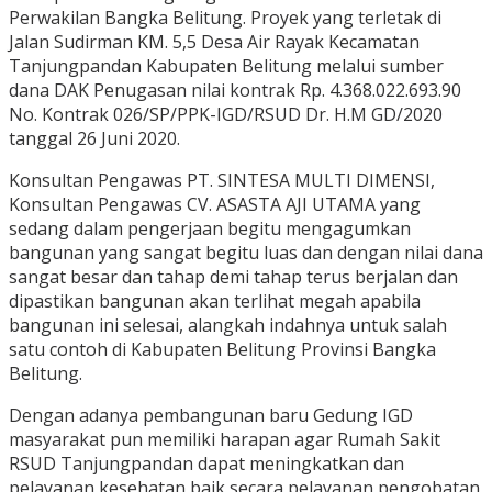
Perwakilan Bangka Belitung. Proyek yang terletak di
Jalan Sudirman KM. 5,5 Desa Air Rayak Kecamatan
Tanjungpandan Kabupaten Belitung melalui sumber
dana DAK Penugasan nilai kontrak Rp. 4.368.022.693.90
No. Kontrak 026/SP/PPK-IGD/RSUD Dr. H.M GD/2020
tanggal 26 Juni 2020.
Konsultan Pengawas PT. SINTESA MULTI DIMENSI,
Konsultan Pengawas CV. ASASTA AJI UTAMA yang
sedang dalam pengerjaan begitu mengagumkan
bangunan yang sangat begitu luas dan dengan nilai dana
sangat besar dan tahap demi tahap terus berjalan dan
dipastikan bangunan akan terlihat megah apabila
bangunan ini selesai, alangkah indahnya untuk salah
satu contoh di Kabupaten Belitung Provinsi Bangka
Belitung.
Dengan adanya pembangunan baru Gedung IGD
masyarakat pun memiliki harapan agar Rumah Sakit
RSUD Tanjungpandan dapat meningkatkan dan
pelayanan kesehatan baik secara pelayanan pengobatan