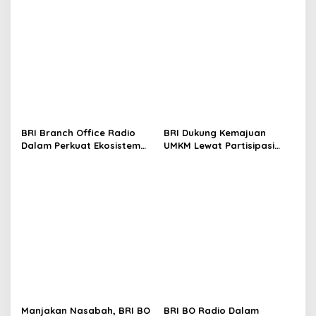
BRI Branch Office Radio
BRI Dukung Kemajuan
Dalam Perkuat Ekosistem
UMKM Lewat Partisipasi
Digital melalui Promo
Aktif di Harkopnas 2026
Cashback QRIS BRImo
Manjakan Nasabah, BRI BO
BRI BO Radio Dalam