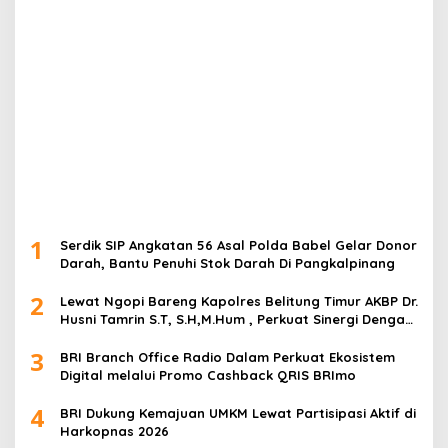
1
Serdik SIP Angkatan 56 Asal Polda Babel Gelar Donor
Darah, Bantu Penuhi Stok Darah Di Pangkalpinang
2
Lewat Ngopi Bareng Kapolres Belitung Timur AKBP Dr.
Husni Tamrin S.T, S.H,M.Hum , Perkuat Sinergi Dengan
Awak Media
3
BRI Branch Office Radio Dalam Perkuat Ekosistem
Digital melalui Promo Cashback QRIS BRImo
4
BRI Dukung Kemajuan UMKM Lewat Partisipasi Aktif di
Harkopnas 2026