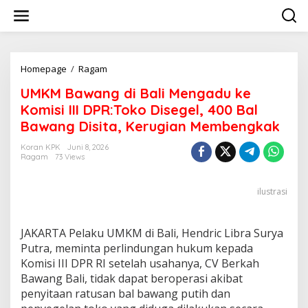
Lewati
ke
konten
UMKM
Homepage
/
Ragam
Bawang
UMKM Bawang di Bali Mengadu ke
di
Bali
Komisi III DPR:Toko Disegel, 400 Bal
Mengadu
Bawang Disita, Kerugian Membengkak
ke
Komisi
Koran KPK
Juni 8, 2026
III
Ragam
73 Views
DPR:Toko
Disegel,
400
ilustrasi
Bal
Bawang
Disita,
JAKARTA Pelaku UMKM di Bali, Hendric Libra Surya
Kerugian
Putra, meminta perlindungan hukum kepada
Membengkak
Komisi III DPR RI setelah usahanya, CV Berkah
Bawang Bali, tidak dapat beroperasi akibat
penyitaan ratusan bal bawang putih dan