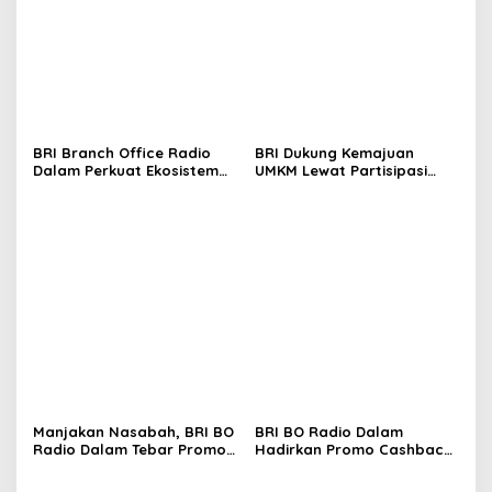
BRI Branch Office Radio
BRI Dukung Kemajuan
Dalam Perkuat Ekosistem
UMKM Lewat Partisipasi
Digital melalui Promo
Aktif di Harkopnas 2026
Cashback QRIS BRImo
Manjakan Nasabah, BRI BO
BRI BO Radio Dalam
Radio Dalam Tebar Promo
Hadirkan Promo Cashback
Diskon 50 Persen di Old
QRIS BRImo di Gerai Kopi
Chang Kee
‘Dibawah Tangga’