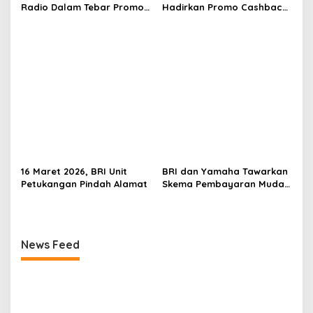
Radio Dalam Tebar Promo
Hadirkan Promo Cashback
Diskon 50 Persen di Old
QRIS BRImo di Gerai Kopi
Chang Kee
‘Dibawah Tangga’
16 Maret 2026, BRI Unit
BRI dan Yamaha Tawarkan
Petukangan Pindah Alamat
Skema Pembayaran Mudah
untuk Konsumen Otomotif
News Feed