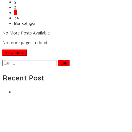
2
3
…
34
Berikutnya
No More Posts Available.
No more pages to load.
View More
Cari
untuk:
Recent Post