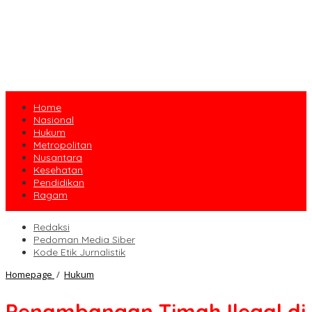
Home
Nasional
Hukum
Metropolitan
Nusantara
Kesehatan
Pendidikan
Ragam
Redaksi
Pedoman Media Siber
Kode Etik Jurnalistik
Penambangan
Homepage
/
Hukum
Timah
Ilegal
Penambangan Timah Ilegal di
di