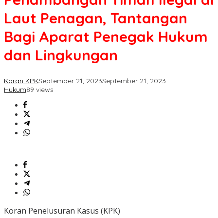
Laut
Laut Penagan, Tantangan
Penagan,
Tantangan
Bagi Aparat Penegak Hukum
Bagi
Aparat
dan Lingkungan
Penegak
Hukum
dan
Lingkungan
Koran KPK
September 21, 2023
September 21, 2023
Hukum
89 views
Koran Penelusuran Kasus (KPK)