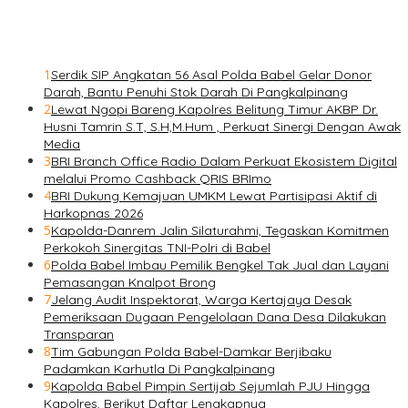
1
Serdik SIP Angkatan 56 Asal Polda Babel Gelar Donor
Darah, Bantu Penuhi Stok Darah Di Pangkalpinang
2
Lewat Ngopi Bareng Kapolres Belitung Timur AKBP Dr.
Husni Tamrin S.T, S.H,M.Hum , Perkuat Sinergi Dengan Awak
Media
3
BRI Branch Office Radio Dalam Perkuat Ekosistem Digital
melalui Promo Cashback QRIS BRImo
4
BRI Dukung Kemajuan UMKM Lewat Partisipasi Aktif di
Harkopnas 2026
5
Kapolda-Danrem Jalin Silaturahmi, Tegaskan Komitmen
Perkokoh Sinergitas TNI-Polri di Babel
6
Polda Babel Imbau Pemilik Bengkel Tak Jual dan Layani
Pemasangan Knalpot Brong
7
Jelang Audit Inspektorat, Warga Kertajaya Desak
Pemeriksaan Dugaan Pengelolaan Dana Desa Dilakukan
Transparan
8
Tim Gabungan Polda Babel-Damkar Berjibaku
Padamkan Karhutla Di Pangkalpinang
9
Kapolda Babel Pimpin Sertijab Sejumlah PJU Hingga
Kapolres, Berikut Daftar Lengkapnya