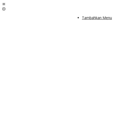
Lewati
ke
konten
Tambahkan Menu