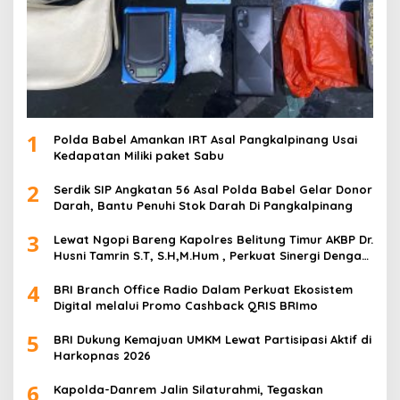
1
Polda Babel Amankan IRT Asal Pangkalpinang Usai
Kedapatan Miliki paket Sabu
2
Serdik SIP Angkatan 56 Asal Polda Babel Gelar Donor
Darah, Bantu Penuhi Stok Darah Di Pangkalpinang
3
Lewat Ngopi Bareng Kapolres Belitung Timur AKBP Dr.
Husni Tamrin S.T, S.H,M.Hum , Perkuat Sinergi Dengan
Awak Media
4
BRI Branch Office Radio Dalam Perkuat Ekosistem
Digital melalui Promo Cashback QRIS BRImo
5
BRI Dukung Kemajuan UMKM Lewat Partisipasi Aktif di
Harkopnas 2026
6
Kapolda-Danrem Jalin Silaturahmi, Tegaskan