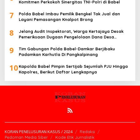
Komitmen Perkokoh Sinergitas TNI-Polri di Babel
7
Polda Babel Imbau Pemilik Bengkel Tak Jual dan
Layani Pemasangan Knalpot Brong
8
Jelang Audit Inspektorat, Warga Kertajaya Desak
Pemeriksaan Dugaan Pengelolaan Dana Desa
Dilakukan Transparan
9
Tim Gabungan Polda Babel-Damkar Berjibaku
Padamkan Karhutla Di Pangkalpinang
10
Kapolda Babel Pimpin Sertijab Sejumlah PJU Hingga
Kapolres, Berikut Daftar Lengkapnya
KORAN PENELUSURAN KASUS / 2024
Redaksi
Pedoman Media Siber
Kode Etik Jurnalistik