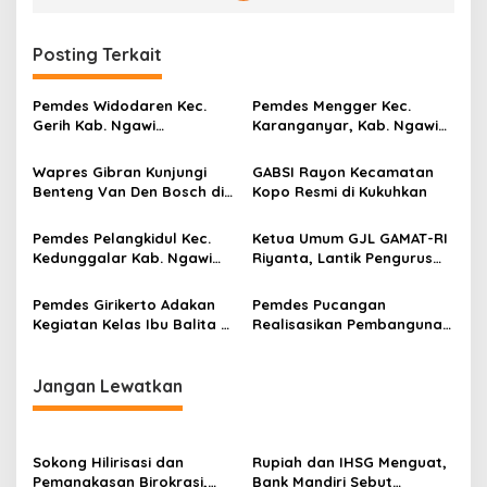
Posting Terkait
Pemdes Widodaren Kec.
Pemdes Mengger Kec.
Gerih Kab. Ngawi
Karanganyar, Kab. Ngawi
Realisasikan Pembangunan
Kembali Realisasikan
Rabat Jalan Poros
Pembangunan Talud
Wapres Gibran Kunjungi
GABSI Rayon Kecamatan
Penahan Tanah (TPT)
Benteng Van Den Bosch di
Kopo Resmi di Kukuhkan
Ngawi
Pemdes Pelangkidul Kec.
Ketua Umum GJL GAMAT-RI
Kedunggalar Kab. Ngawi
Riyanta, Lantik Pengurus
Salurkan BLT 15 KPM Dari
GJL 16 Kecamatan se-kota
Dana Desa Tahun 2024
Semarang
Pemdes Girikerto Adakan
Pemdes Pucangan
Kegiatan Kelas Ibu Balita di
Realisasikan Pembangunan
Balai Desa Girikerto Tahun
Rabat Jalan Poros di
Anggaran 2024
Dusun Banyumeneng RT.03
RW.02 Kec. Ngrambe Kab.
Jangan Lewatkan
Ngawi
Sokong Hilirisasi dan
Rupiah dan IHSG Menguat,
Pemangkasan Birokrasi,
Bank Mandiri Sebut