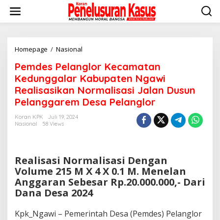
Lewati
ke
konten
Pemdes
Homepage
/
Nasional
Pelanglor
Pemdes Pelanglor Kecamatan
Kecamatan
Kedunggalar
Kedunggalar Kabupaten Ngawi
Kabupaten
Realisasikan Normalisasi Jalan Dusun
Ngawi
Pelanggarem Desa Pelanglor
Realisasikan
Normalisasi
Koran KPK
Juli 19, 2024
Jalan
Nasional
58 Views
Dusun
Pelanggarem
Desa
Pelanglor
Realisasi Normalisasi Dengan
Volume 215 M X 4 X 0.1 M. Menelan
Anggaran Sebesar Rp.20.000.000,- Dari
Dana Desa 2024
Kpk_Ngawi – Pemerintah Desa (Pemdes) Pelanglor