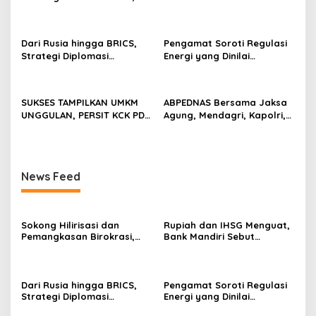
Perbanas: Perekonomian
Kepercayaan Investor Kian
Domestik Akan Lebih
Membaik
Bernilai
Dari Rusia hingga BRICS,
Pengamat Soroti Regulasi
Strategi Diplomasi
Energi yang Dinilai
Prabowo Perkuat Pasokan
Membebani Industri
Energi Nasional
Tambang
SUKSES TAMPILKAN UMKM
ABPEDNAS Bersama Jaksa
UNGGULAN, PERSIT KCK PD
Agung, Mendagri, Kapolri,
II/SRIWIJAYA DOMINASI
dan Mendes Perkuat Fungsi
PAMERAN NASIONAL “PERSIT
Pengawasan Desa
BISA 2” 2026
News Feed
Sokong Hilirisasi dan
Rupiah dan IHSG Menguat,
Pemangkasan Birokrasi,
Bank Mandiri Sebut
Perbanas: Perekonomian
Kepercayaan Investor Kian
Domestik Akan Lebih
Membaik
Bernilai
Dari Rusia hingga BRICS,
Pengamat Soroti Regulasi
Strategi Diplomasi
Energi yang Dinilai
Prabowo Perkuat Pasokan
Membebani Industri