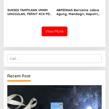
Energi Nasional
Tambang
SUKSES TAMPILKAN UMKM
ABPEDNAS Bersama Jaksa
UNGGULAN, PERSIT KCK PD
Agung, Mendagri, Kapolri,
II/SRIWIJAYA DOMINASI
dan Mendes Perkuat Fungsi
PAMERAN NASIONAL “PERSIT
Pengawasan Desa
BISA 2” 2026
View More
Cari
untuk:
Recent Post