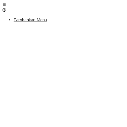
Lewati
ke
konten
Tambahkan Menu