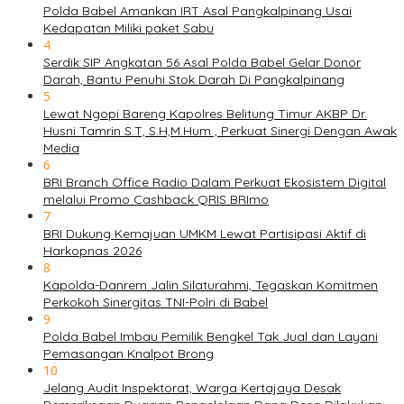
Polda Babel Amankan IRT Asal Pangkalpinang Usai
Kedapatan Miliki paket Sabu
4
Serdik SIP Angkatan 56 Asal Polda Babel Gelar Donor
Darah, Bantu Penuhi Stok Darah Di Pangkalpinang
5
Lewat Ngopi Bareng Kapolres Belitung Timur AKBP Dr.
Husni Tamrin S.T, S.H,M.Hum , Perkuat Sinergi Dengan Awak
Media
6
BRI Branch Office Radio Dalam Perkuat Ekosistem Digital
melalui Promo Cashback QRIS BRImo
7
BRI Dukung Kemajuan UMKM Lewat Partisipasi Aktif di
Harkopnas 2026
8
Kapolda-Danrem Jalin Silaturahmi, Tegaskan Komitmen
Perkokoh Sinergitas TNI-Polri di Babel
9
Polda Babel Imbau Pemilik Bengkel Tak Jual dan Layani
Pemasangan Knalpot Brong
10
Jelang Audit Inspektorat, Warga Kertajaya Desak