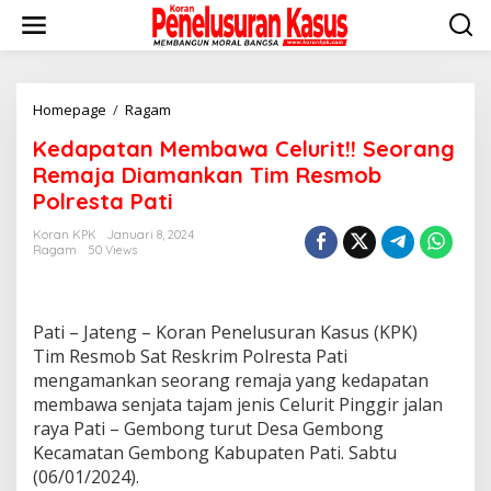
Lewati
ke
konten
Kedapatan
Homepage
/
Ragam
Membawa
Kedapatan Membawa Celurit!! Seorang
Celurit!!
Seorang
Remaja Diamankan Tim Resmob
Remaja
Polresta Pati
Diamankan
Tim
Koran KPK
Januari 8, 2024
Resmob
Ragam
50 Views
Polresta
Pati
Pati – Jateng – Koran Penelusuran Kasus (KPK)
Tim Resmob Sat Reskrim Polresta Pati
mengamankan seorang remaja yang kedapatan
membawa senjata tajam jenis Celurit Pinggir jalan
raya Pati – Gembong turut Desa Gembong
Kecamatan Gembong Kabupaten Pati. Sabtu
(06/01/2024).