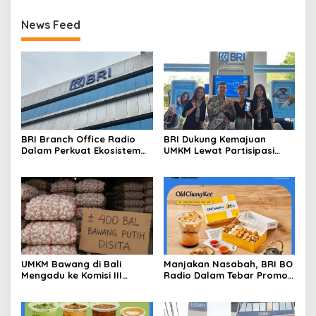
News Feed
BRI Branch Office Radio
BRI Dukung Kemajuan
Dalam Perkuat Ekosistem
UMKM Lewat Partisipasi
Digital melalui Promo
Aktif di Harkopnas 2026
Cashback QRIS BRImo
UMKM Bawang di Bali
Manjakan Nasabah, BRI BO
Mengadu ke Komisi III
Radio Dalam Tebar Promo
DPR:Toko Disegel, 400 Bal
Diskon 50 Persen di Old
Bawang Disita, Kerugian
Chang Kee
Membengkak