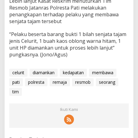
Lebih lanjut Kasat Reskrim menuturkan Tim
Resmob Jatanras Polresta Pati melakukan
penangkapan terhadap pelaku yang membawa
senjata tajam tersebut
“Pelaku beserta barang bukti 1 bilah senjata tajam
jenis Celurit, 1 buah kaos oblong warna hitam, 1
unit HP diamankan untuk proses lebih lanjut”
pungkasnya. (Jono/Agus)
celurit
diamankan
kedapatan
membawa
pati
polresta
remaja
resmob
seorang
tim
Ikuti Kami