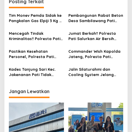
Posting Terkait
Tim Monev Pemda Sidak ke
Pembangunan Rabat Beton
Pangkalan Gas Elpiji 3 Kg di
Desa Sambilawang Pati
Manggar
Jawa Tengah Diduga Pakai
Anggaran Silum
Mencegah Tindak
Jumat Berkah!! Polresta
Kriminalitas!! Polresta Pati
Pati Salurkan Air Bersih
Gelar Patroli Skala Besar
Untuk Warga di Jakenan
Pastikan Kesehatan
Commander Wish Kapolda
Personel, Polresta Pati
Jateng, Polresta Pati
Gelar Yankesling
Salurkan 12 Tangki Air
Bersih Untuk Warga yang
Kades Tanjung Sari Kec.
Jalin Silaturahmi dan
Terdampak Kekeringan
Jakenanan Pati Tidak
Cooling System Jelang
Kompeten Dalam
Pilkada, Kapolresta Pati
Pengelolaan Angaran Dana
Ngopi Bareng dengan Awak
Desa TA 2023 – 2024
Media
Jangan Lewatkan