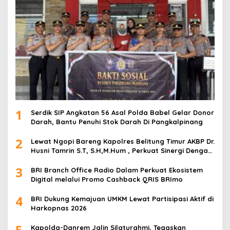
1
Serdik SIP Angkatan 56 Asal Polda Babel Gelar Donor
Darah, Bantu Penuhi Stok Darah Di Pangkalpinang
2
Lewat Ngopi Bareng Kapolres Belitung Timur AKBP Dr.
Husni Tamrin S.T, S.H,M.Hum , Perkuat Sinergi Dengan
Awak Media
3
BRI Branch Office Radio Dalam Perkuat Ekosistem
Digital melalui Promo Cashback QRIS BRImo
4
BRI Dukung Kemajuan UMKM Lewat Partisipasi Aktif di
Harkopnas 2026
5
Kapolda-Danrem Jalin Silaturahmi, Tegaskan