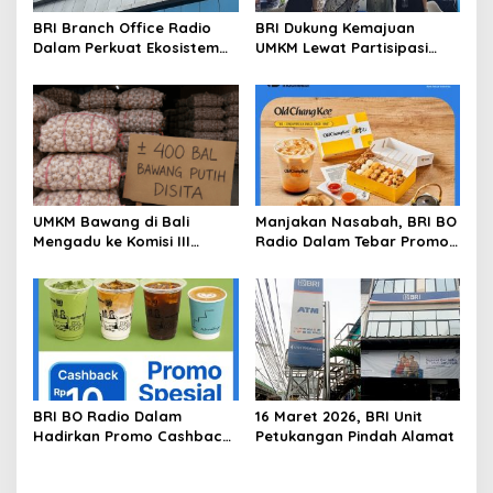
BRI Branch Office Radio
BRI Dukung Kemajuan
Dalam Perkuat Ekosistem
UMKM Lewat Partisipasi
Digital melalui Promo
Aktif di Harkopnas 2026
Cashback QRIS BRImo
UMKM Bawang di Bali
Manjakan Nasabah, BRI BO
Mengadu ke Komisi III
Radio Dalam Tebar Promo
DPR:Toko Disegel, 400 Bal
Diskon 50 Persen di Old
Bawang Disita, Kerugian
Chang Kee
Membengkak
BRI BO Radio Dalam
16 Maret 2026, BRI Unit
Hadirkan Promo Cashback
Petukangan Pindah Alamat
QRIS BRImo di Gerai Kopi
‘Dibawah Tangga’