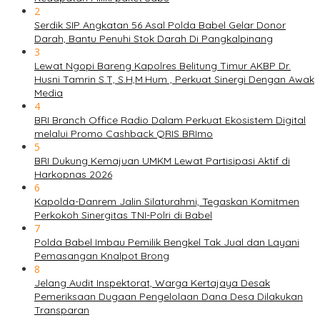
2
Serdik SIP Angkatan 56 Asal Polda Babel Gelar Donor
Darah, Bantu Penuhi Stok Darah Di Pangkalpinang
3
Lewat Ngopi Bareng Kapolres Belitung Timur AKBP Dr.
Husni Tamrin S.T, S.H,M.Hum , Perkuat Sinergi Dengan Awak
Media
4
BRI Branch Office Radio Dalam Perkuat Ekosistem Digital
melalui Promo Cashback QRIS BRImo
5
BRI Dukung Kemajuan UMKM Lewat Partisipasi Aktif di
Harkopnas 2026
6
Kapolda-Danrem Jalin Silaturahmi, Tegaskan Komitmen
Perkokoh Sinergitas TNI-Polri di Babel
7
Polda Babel Imbau Pemilik Bengkel Tak Jual dan Layani
Pemasangan Knalpot Brong
8
Jelang Audit Inspektorat, Warga Kertajaya Desak
Pemeriksaan Dugaan Pengelolaan Dana Desa Dilakukan
Transparan