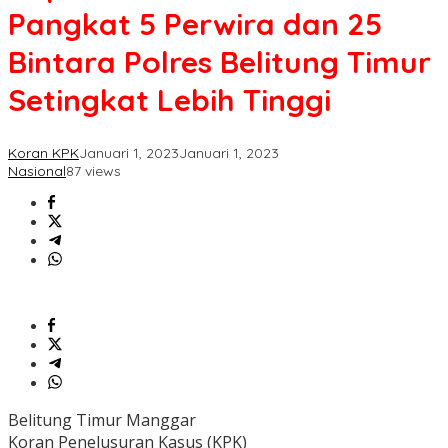
5
Pangkat 5 Perwira dan 25
Perwira
dan
Bintara Polres Belitung Timur
25
Bintara
Setingkat Lebih Tinggi
Polres
Belitung
Timur
Koran KPK
Januari 1, 2023
Januari 1, 2023
Setingkat
Nasional
87 views
Lebih
Tinggi
Belitung Timur Manggar
Koran Penelusuran Kasus (KPK)