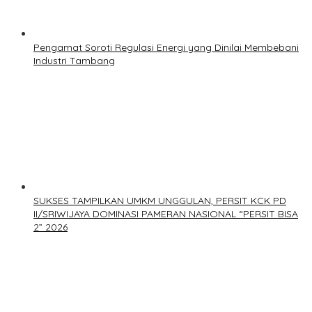
Pengamat Soroti Regulasi Energi yang Dinilai Membebani
Industri Tambang
SUKSES TAMPILKAN UMKM UNGGULAN, PERSIT KCK PD
II/SRIWIJAYA DOMINASI PAMERAN NASIONAL “PERSIT BISA
2” 2026