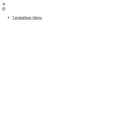
Lewati
ke
konten
Tambahkan Menu