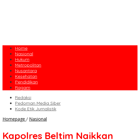
Home
Nasional
Hukum
Metropolitan
Nusantara
Kesehatan
Pendidikan
Ragam
Redaksi
Pedoman Media Siber
Kode Etik Jurnalistik
Kapolres
Homepage
/
Nasional
Beltim
Naikkan
Kapolres Beltim Naikkan
Pangkat