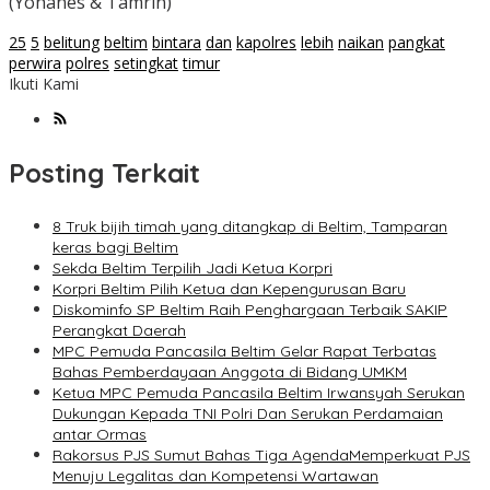
(Yohanes & Tamrin)
25
5
belitung
beltim
bintara
dan
kapolres
lebih
naikan
pangkat
perwira
polres
setingkat
timur
Ikuti Kami
Posting Terkait
8 Truk bijih timah yang ditangkap di Beltim, Tamparan
keras bagi Beltim
Sekda Beltim Terpilih Jadi Ketua Korpri
Korpri Beltim Pilih Ketua dan Kepengurusan Baru
Diskominfo SP Beltim Raih Penghargaan Terbaik SAKIP
Perangkat Daerah
MPC Pemuda Pancasila Beltim Gelar Rapat Terbatas
Bahas Pemberdayaan Anggota di Bidang UMKM
Ketua MPC Pemuda Pancasila Beltim Irwansyah Serukan
Dukungan Kepada TNI Polri Dan Serukan Perdamaian
antar Ormas
Rakorsus PJS Sumut Bahas Tiga AgendaMemperkuat PJS
Menuju Legalitas dan Kompetensi Wartawan