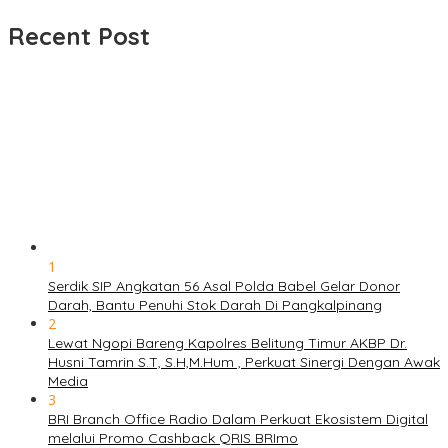
untuk:
Recent Post
1
Serdik SIP Angkatan 56 Asal Polda Babel Gelar Donor
Darah, Bantu Penuhi Stok Darah Di Pangkalpinang
2
Lewat Ngopi Bareng Kapolres Belitung Timur AKBP Dr.
Husni Tamrin S.T, S.H,M.Hum , Perkuat Sinergi Dengan Awak
Media
3
BRI Branch Office Radio Dalam Perkuat Ekosistem Digital
melalui Promo Cashback QRIS BRImo