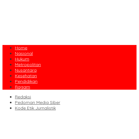
Home
Nasional
Hukum
Metropolitan
Nusantara
Kesehatan
Pendidikan
Ragam
Redaksi
Pedoman Media Siber
Kode Etik Jurnalistik