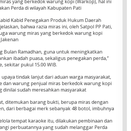
miras yang berkedok warung kopi (Warkop), hal ini
kan Perda di wilayah Kabupaten Pati
i Kabid Kabid Penegakan Produk Hukum Daerah
elaskan, bahwa razia miras ini, oleh Satpol PP Pati,
juga warung miras yang berkedok warung kopi
 Jakenan
ang Bulan Ramadhan, guna untuk meningkatkan
nkan ibadah puasa, sekaligus penegakan perda,”
e, sekitar pukul 15.00 WIB.
 upaya tindak lanjut dari aduan warga masyarakat,
e dan warung penjual miras berkedok warung kopi
 dinilai sudah meresahkan masyarakat
ut, ditemukan barang bukti, berupa miras dengan
en, dari berbagai merk sebanyak 48 botol, imbuhnya
elola tempat karaoke itu, dilakukan pembinaan dan
angi perbuatannya yang sudah melanggar Perda