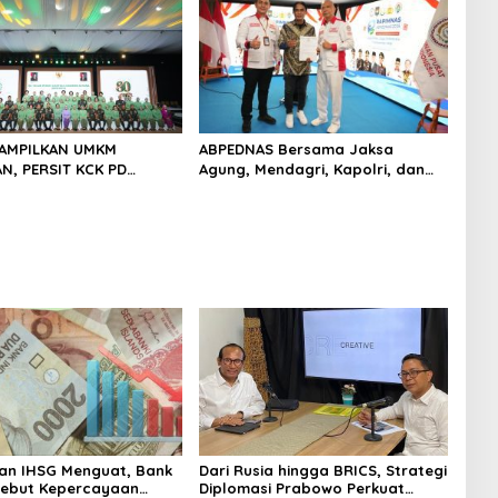
TAMPILKAN UMKM
ABPEDNAS Bersama Jaksa
, PERSIT KCK PD
Agung, Mendagri, Kapolri, dan
JAYA DOMINASI PAMERAN
Mendes Perkuat Fungsi
 “PERSIT BISA 2” 2026
Pengawasan Desa
an IHSG Menguat, Bank
Dari Rusia hingga BRICS, Strategi
Sebut Kepercayaan
Diplomasi Prabowo Perkuat