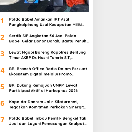
1
Polda Babel Amankan IRT Asal
Pangkalpinang Usai Kedapatan Miliki
paket Sabu
2
Serdik SIP Angkatan 56 Asal Polda
Babel Gelar Donor Darah, Bantu Penuhi
Stok Darah Di Pangkalpinang
3
Lewat Ngopi Bareng Kapolres Belitung
Timur AKBP Dr. Husni Tamrin S.T,
S.H,M.Hum , Perkuat Sinergi Dengan
4
Awak Media
BRI Branch Office Radio Dalam Perkuat
Ekosistem Digital melalui Promo
Cashback QRIS BRImo
5
BRI Dukung Kemajuan UMKM Lewat
Partisipasi Aktif di Harkopnas 2026
6
Kapolda-Danrem Jalin Silaturahmi,
Tegaskan Komitmen Perkokoh Sinergitas
TNI-Polri di Babel
7
Polda Babel Imbau Pemilik Bengkel Tak
Jual dan Layani Pemasangan Knalpot
Brong