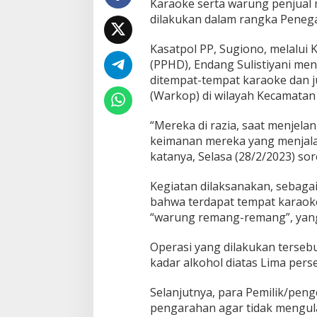
Karaoke serta warung penjual 
Berkedok
dilakukan dalam rangka Penega
Kopi
Kasatpol PP, Sugiono, melalu
(PPHD), Endang Sulistiyani menj
ditempat-tempat karaoke dan 
(Warkop) di wilayah Kecamatan
“Mereka di razia, saat menjel
keimanan mereka yang menjala
katanya, Selasa (28/2/2023) sor
Kegiatan dilaksanakan, sebagai
bahwa terdapat tempat karaok
“warung remang-remang”, yang
Operasi yang dilakukan terseb
kadar alkohol diatas Lima pers
Selanjutnya, para Pemilik/peng
pengarahan agar tidak mengul