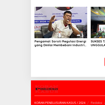
Perbanas: Perekonomian
Investor
Domestik Akan Lebih Bernilai
Pengamat Soroti Regulasi Energi
SUKSES 
yang Dinilai Membebani Industri
UNGGULAN
Tambang
II/SRIWI
NASIONAL
KORAN PENELUSURAN KASUS / 2024
Redaksi