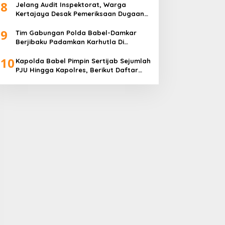
8
Jelang Audit Inspektorat, Warga
Kertajaya Desak Pemeriksaan Dugaan
Pengelolaan Dana Desa Dilakukan
9
Transparan
Tim Gabungan Polda Babel-Damkar
Berjibaku Padamkan Karhutla Di
Pangkalpinang
10
Kapolda Babel Pimpin Sertijab Sejumlah
PJU Hingga Kapolres, Berikut Daftar
Lengkapnya