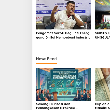
Pengamat Soroti Regulasi Energi
SUKSES 
yang Dinilai Membebani Industri
UNGGULAN
Tambang
II/SRIWI
NASIONAL
News Feed
Sokong Hilirisasi dan
Rupiah d
Pemangkasan Birokrasi,
Mandiri 