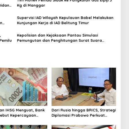
Tim Monev Pemda Sidak ke Pangkalan Gas Elpiji 3
Bidang
Kg di Manggar
Supervisi IAD Wilayah Kepulauan Babel Melakukan
an
Kunjungan Kerja di IAD Belitung Timur
,
Kepolisian dan Kejaksaan Pantau Simulasi
Pemilu
Pemungutan dan Penghitungan Surat Suara
Pilkada 2024 di Beltim
an IHSG Menguat, Bank
Dari Rusia hingga BRICS, Strategi
Sebut Kepercayaan
Diplomasi Prabowo Perkuat
 Kian Membaik
Pasokan Energi Nasional