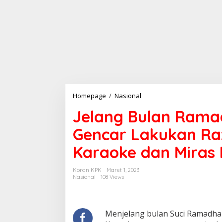
Jelang
Homepage
/
Nasional
Bulan
Jelang Bulan Ramad
Ramadhan
Satpol
Gencar Lakukan Raz
PP
Pati
Karaoke dan Miras 
Gencar
Lakukan
Razia
Koran KPK
Maret 1, 2023
di
Nasional
108 Views
Sejumlah
Cafe
Karaoke
dan
Menjelang bulan Suci Ramadhan,
Miras