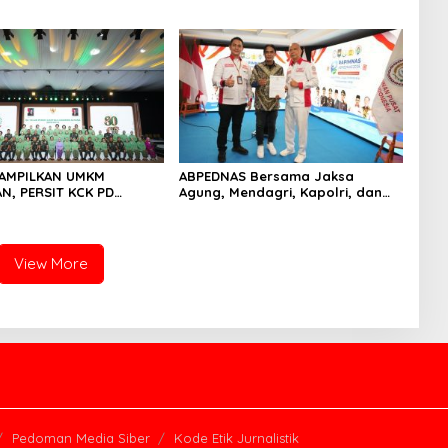
 Kian Membaik
Pasokan Energi Nasional
TAMPILKAN UMKM
ABPEDNAS Bersama Jaksa
, PERSIT KCK PD
Agung, Mendagri, Kapolri, dan
JAYA DOMINASI PAMERAN
Mendes Perkuat Fungsi
 “PERSIT BISA 2” 2026
Pengawasan Desa
View More
Pedoman Media Siber
Kode Etik Jurnalistik