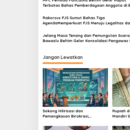
MPC Pemuda Pancasila Beltim Gelar Rapat
Terbatas Bahas Pemberdayaan Anggota di 
UMKM
Rakorsus PJS Sumut Bahas Tiga
AgendaMemperkuat PJS Menuju Legalitas d
Kompetensi Wartawan
Jelang Masa Tenang dan Pemungutan Suara
Bawaslu Beltim Gelar Konsolidasi Pengawas 
Jangan Lewatkan
Sokong Hilirisasi dan
Rupiah d
Pemangkasan Birokrasi,
Mandiri 
Perbanas: Perekonomian
Investor
Domestik Akan Lebih Bernilai