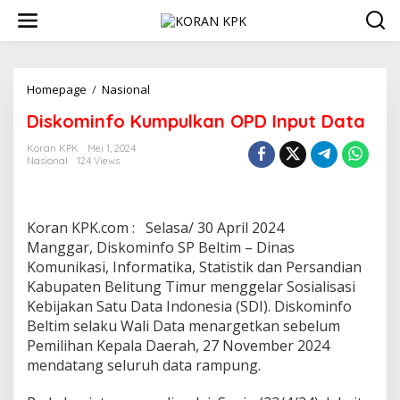
Lewati
ke
konten
Diskominfo
Homepage
/
Nasional
Kumpulkan
Diskominfo Kumpulkan OPD Input Data
OPD
Input
Koran KPK
Mei 1, 2024
Data
Nasional
124 Views
Koran KPK.com : Selasa/ 30 April 2024
Manggar, Diskominfo SP Beltim – Dinas
Komunikasi, Informatika, Statistik dan Persandian
Kabupaten Belitung Timur menggelar Sosialisasi
Kebijakan Satu Data Indonesia (SDI). Diskominfo
Beltim selaku Wali Data menargetkan sebelum
Pemilihan Kepala Daerah, 27 November 2024
mendatang seluruh data rampung.