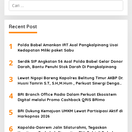
Cari
untuk:
Recent Post
1
Polda Babel Amankan IRT Asal Pangkalpinang Usai
Kedapatan Miliki paket Sabu
2
Serdik SIP Angkatan 56 Asal Polda Babel Gelar Donor
Darah, Bantu Penuhi Stok Darah Di Pangkalpinang
3
Lewat Ngopi Bareng Kapolres Belitung Timur AKBP Dr.
Husni Tamrin S.T, S.H,M.Hum , Perkuat Sinergi Dengan
Awak Media
4
BRI Branch Office Radio Dalam Perkuat Ekosistem
Digital melalui Promo Cashback QRIS BRImo
5
BRI Dukung Kemajuan UMKM Lewat Partisipasi Aktif di
Harkopnas 2026
6
Kapolda-Danrem Jalin Silaturahmi, Tegaskan