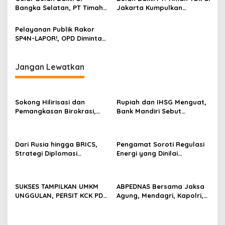
Bangka Selatan, PT Timah
Jakarta Kumpulkan
Tbk Kumpulkan Puluhan
Puluhan Kantong Darah
Kantong Darah
Pelayanan Publik Rakor
SP4N-LAPOR!, OPD Diminta
Cepat Tanggapi Aspirasi
Dan Aduan Masyarakat
Jangan Lewatkan
Sokong Hilirisasi dan
Rupiah dan IHSG Menguat,
Pemangkasan Birokrasi,
Bank Mandiri Sebut
Perbanas: Perekonomian
Kepercayaan Investor Kian
Domestik Akan Lebih
Membaik
Bernilai
Dari Rusia hingga BRICS,
Pengamat Soroti Regulasi
Strategi Diplomasi
Energi yang Dinilai
Prabowo Perkuat Pasokan
Membebani Industri
Energi Nasional
Tambang
SUKSES TAMPILKAN UMKM
ABPEDNAS Bersama Jaksa
UNGGULAN, PERSIT KCK PD
Agung, Mendagri, Kapolri,
II/SRIWIJAYA DOMINASI
dan Mendes Perkuat Fungsi
PAMERAN NASIONAL “PERSIT
Pengawasan Desa
BISA 2” 2026