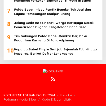
Komitmen Perkokoh Sinergitas TNI-Polri di Babel
7
Polda Babel Imbau Pemilik Bengkel Tak Jual dan
Layani Pemasangan Knalpot Brong
8
Jelang Audit Inspektorat, Warga Kertajaya Desak
Pemeriksaan Dugaan Pengelolaan Dana Desa
Dilakukan Transparan
9
Tim Gabungan Polda Babel-Damkar Berjibaku
Padamkan Karhutla Di Pangkalpinang
10
Kapolda Babel Pimpin Sertijab Sejumlah PJU Hingga
Kapolres, Berikut Daftar Lengkapnya
KORAN PENELUSURAN KASUS / 2024
Redaksi
Pedoman Media Siber
Kode Etik Jurnalistik