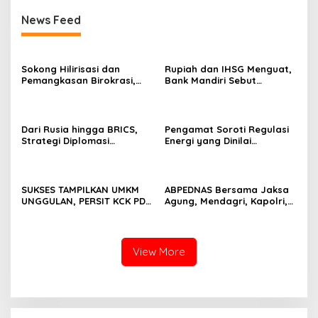
News Feed
Sokong Hilirisasi dan
Rupiah dan IHSG Menguat,
Pemangkasan Birokrasi,
Bank Mandiri Sebut
Perbanas: Perekonomian
Kepercayaan Investor Kian
Domestik Akan Lebih
Membaik
Bernilai
Dari Rusia hingga BRICS,
Pengamat Soroti Regulasi
Strategi Diplomasi
Energi yang Dinilai
Prabowo Perkuat Pasokan
Membebani Industri
Energi Nasional
Tambang
SUKSES TAMPILKAN UMKM
ABPEDNAS Bersama Jaksa
UNGGULAN, PERSIT KCK PD
Agung, Mendagri, Kapolri,
II/SRIWIJAYA DOMINASI
dan Mendes Perkuat Fungsi
PAMERAN NASIONAL “PERSIT
Pengawasan Desa
BISA 2” 2026
View More