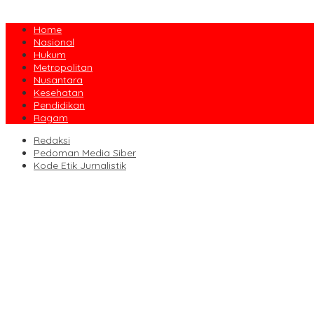
Home
Nasional
Hukum
Metropolitan
Nusantara
Kesehatan
Pendidikan
Ragam
Redaksi
Pedoman Media Siber
Kode Etik Jurnalistik