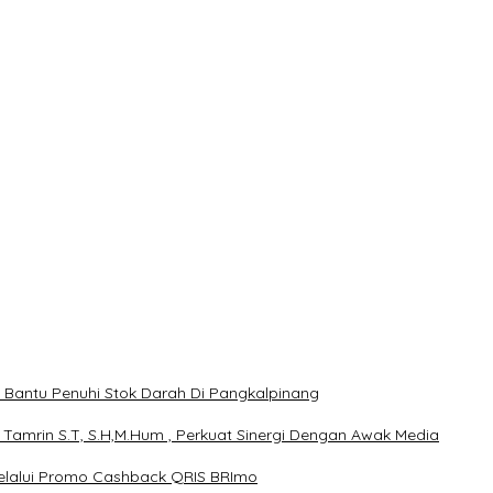
, Bantu Penuhi Stok Darah Di Pangkalpinang
 Tamrin S.T, S.H,M.Hum , Perkuat Sinergi Dengan Awak Media
melalui Promo Cashback QRIS BRImo