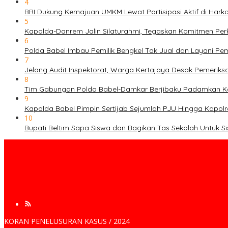
4
BRI Dukung Kemajuan UMKM Lewat Partisipasi Aktif di Hark
5
Kapolda-Danrem Jalin Silaturahmi, Tegaskan Komitmen Perko
6
Polda Babel Imbau Pemilik Bengkel Tak Jual dan Layani P
7
Jelang Audit Inspektorat, Warga Kertajaya Desak Pemerik
8
Tim Gabungan Polda Babel-Damkar Berjibaku Padamkan Ka
9
Kapolda Babel Pimpin Sertijab Sejumlah PJU Hingga Kapolr
10
Bupati Beltim Sapa Siswa dan Bagikan Tas Sekolah Untuk S
KORAN PENELUSURAN KASUS / 2024