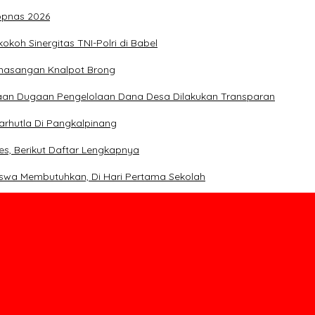
opnas 2026
koh Sinergitas TNI-Polri di Babel
emasangan Knalpot Brong
saan Dugaan Pengelolaan Dana Desa Dilakukan Transparan
rhutla Di Pangkalpinang
es, Berikut Daftar Lengkapnya
iswa Membutuhkan, Di Hari Pertama Sekolah