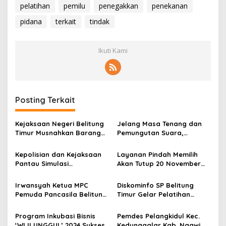
pelatihan
pemilu
penegakkan
penekanan
pidana
terkait
tindak
Ikuti Kami
Posting Terkait
Kejaksaan Negeri Belitung
Jelang Masa Tenang dan
Timur Musnahkan Barang
Pemungutan Suara,
Bukti Tindak Pidana
Bawaslu Beltim Gelar
Konsolidasi Pengawas
Kepolisian dan Kejaksaan
Layanan Pindah Memilih
Pemilu
Pantau Simulasi
Akan Tutup 20 November
Pemungutan dan
2024
Penghitungan Surat Suara
Irwansyah Ketua MPC
Diskominfo SP Belitung
Pilkada 2024 di Beltim
Pemuda Pancasila Belitung
Timur Gelar Pelatihan
Timur, Sikapi Terkait
Menulis Ilmiah Dan Kreatif
Dugaan Kasus Hukum Kadis
Program Inkubasi Bisnis
Pemdes Pelangkidul Kec.
Kominfo.
‘WIJI UNGGUL’ 2024 Sukses
Kedunggalar Kab. Ngawi