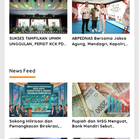
Energi Nasional
Tambang
SUKSES TAMPILKAN UMKM
ABPEDNAS Bersama Jaksa
UNGGULAN, PERSIT KCK PD
Agung, Mendagri, Kapolri,
II/SRIWIJAYA DOMINASI
dan Mendes Perkuat Fungsi
PAMERAN NASIONAL “PERSIT
Pengawasan Desa
BISA 2” 2026
News Feed
Sokong Hilirisasi dan
Rupiah dan IHSG Menguat,
Pemangkasan Birokrasi,
Bank Mandiri Sebut
Perbanas: Perekonomian
Kepercayaan Investor Kian
Domestik Akan Lebih
Membaik