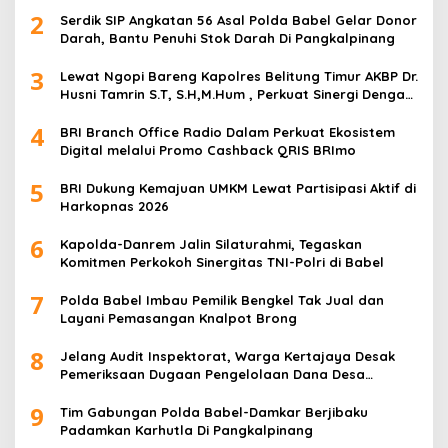
2
Serdik SIP Angkatan 56 Asal Polda Babel Gelar Donor
Darah, Bantu Penuhi Stok Darah Di Pangkalpinang
3
Lewat Ngopi Bareng Kapolres Belitung Timur AKBP Dr.
Husni Tamrin S.T, S.H,M.Hum , Perkuat Sinergi Dengan
Awak Media
4
BRI Branch Office Radio Dalam Perkuat Ekosistem
Digital melalui Promo Cashback QRIS BRImo
5
BRI Dukung Kemajuan UMKM Lewat Partisipasi Aktif di
Harkopnas 2026
6
Kapolda-Danrem Jalin Silaturahmi, Tegaskan
Komitmen Perkokoh Sinergitas TNI-Polri di Babel
7
Polda Babel Imbau Pemilik Bengkel Tak Jual dan
Layani Pemasangan Knalpot Brong
8
Jelang Audit Inspektorat, Warga Kertajaya Desak
Pemeriksaan Dugaan Pengelolaan Dana Desa
Dilakukan Transparan
9
Tim Gabungan Polda Babel-Damkar Berjibaku
Padamkan Karhutla Di Pangkalpinang