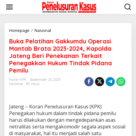
Lewati
ke
konten
Buka
Homepage
/
Nasional
Pelatihan
Buka Pelatihan Gakkumdu Operasi
Gakkumdu
Operasi
Mantab Brata 2023-2024, Kapolda
Mantab
Jateng Beri Penekanan Terkait
Brata
Penegakkan Hukum Tindak Pidana
2023-
2024,
Pemilu
Kapolda
Jateng
Koran KPK
September 20, 2023
Nasional
85 Views
Beri
Penekanan
Terkait
Penegakkan
Jateng – Koran Penelusuran Kasus (KPK)
Hukum
Tindak
Penegakan hukum dalam tindak pidana pemilu
Pidana
harus dilakukan dengan mengedepankan asas
Pemilu
netralitas serta mengakomodir segala aspek sosial
di masyarakat, hal itu menjadi salah satu