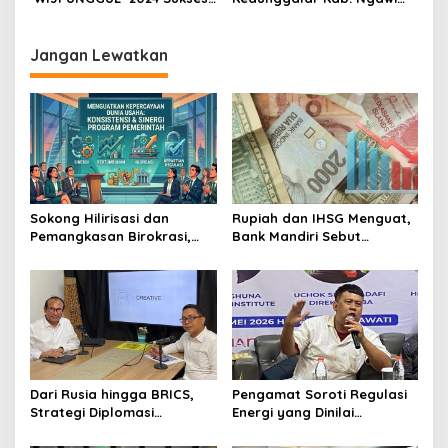
Lahirkan Wirausaha Junior
Salurkan BLT 15 KPM Dari
Unggulan
Dana Desa Tahun 2024
Jangan Lewatkan
Sokong Hilirisasi dan
Rupiah dan IHSG Menguat,
Pemangkasan Birokrasi,
Bank Mandiri Sebut
Perbanas: Perekonomian
Kepercayaan Investor Kian
Domestik Akan Lebih
Membaik
Bernilai
Dari Rusia hingga BRICS,
Pengamat Soroti Regulasi
Strategi Diplomasi
Energi yang Dinilai
Prabowo Perkuat Pasokan
Membebani Industri