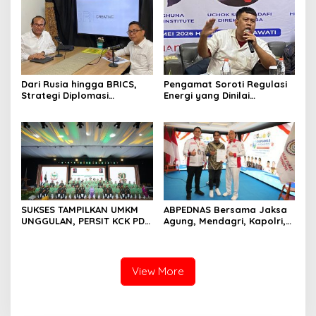
Bernilai
Dari Rusia hingga BRICS,
Pengamat Soroti Regulasi
Strategi Diplomasi
Energi yang Dinilai
Prabowo Perkuat Pasokan
Membebani Industri
Energi Nasional
Tambang
SUKSES TAMPILKAN UMKM
ABPEDNAS Bersama Jaksa
UNGGULAN, PERSIT KCK PD
Agung, Mendagri, Kapolri,
II/SRIWIJAYA DOMINASI
dan Mendes Perkuat Fungsi
PAMERAN NASIONAL “PERSIT
Pengawasan Desa
BISA 2” 2026
View More