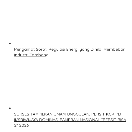
Pengamat Soroti Regulasi Energi yang Dinilai Membebani
Industri Tambang
SUKSES TAMPILKAN UMKM UNGGULAN, PERSIT KCK PD
II/SRIWIJAYA DOMINASI PAMERAN NASIONAL “PERSIT BISA
2” 2026