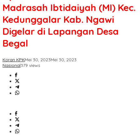
Ibtidaiyah
Madrasah Ibtidaiyah (MI) Kec.
(MI)
Kec.
Kedunggalar Kab. Ngawi
Kedunggalar
Kab.
Digelar di Lapangan Desa
Ngawi
Digelar
Begal
di
Lapangan
Desa
Koran KPK
Mei 30, 2023
Mei 30, 2023
Begal
Nasional
379 views