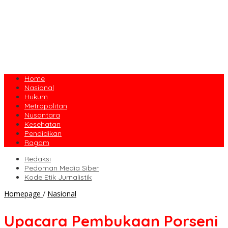
Home
Nasional
Hukum
Metropolitan
Nusantara
Kesehatan
Pendidikan
Ragam
Redaksi
Pedoman Media Siber
Kode Etik Jurnalistik
Upacara
Homepage
/
Nasional
Pembukaan
Porseni
Upacara Pembukaan Porseni
Madrasah