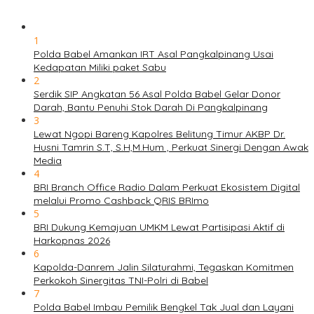
1
Polda Babel Amankan IRT Asal Pangkalpinang Usai
Kedapatan Miliki paket Sabu
2
Serdik SIP Angkatan 56 Asal Polda Babel Gelar Donor
Darah, Bantu Penuhi Stok Darah Di Pangkalpinang
3
Lewat Ngopi Bareng Kapolres Belitung Timur AKBP Dr.
Husni Tamrin S.T, S.H,M.Hum , Perkuat Sinergi Dengan Awak
Media
4
BRI Branch Office Radio Dalam Perkuat Ekosistem Digital
melalui Promo Cashback QRIS BRImo
5
BRI Dukung Kemajuan UMKM Lewat Partisipasi Aktif di
Harkopnas 2026
6
Kapolda-Danrem Jalin Silaturahmi, Tegaskan Komitmen
Perkokoh Sinergitas TNI-Polri di Babel
7
Polda Babel Imbau Pemilik Bengkel Tak Jual dan Layani