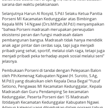
sarana dan waktu pelaksanaan.
Selanjutnya Harun Al Rosyid, S.Pd.I Selaku Ketua Panitia
Porseni MI Kacamatan Kedunggalar atas Bimbingan
Kepala MIN 14 Ngawi (Drs.Miftah,M.Pd.I) menyampaikan
“bahwa Porseni madrasah merupakan perwujudan
eksistensi peran dan fungsi madrasah dalam
pembangunan bangsa. Madrasah tidak hanya mendidik
anak agar pintar dan cerdas saja, tapi juga menjadi
pribadi yang sehat, sportif, melalui olah raga, tetapi juga
menjadi pribadi peka terhadap aspek sosial melalui seni”
jelasnya.
Pembukaan Porseni di tandai dengan Pelepasan Balon
oleh Plh.Kemenag Kabupaten Ngawi (H. Suroto, S.Ag,
M.Pd.I) yang disaksikan oleh Kepala Desa Begal “Yusuf
Setiono, Pengawas MI Kecamatan Kedunggalar, Kepala
Madrasah dan Guru Pendamping Se-kecamatan
Kedunggalar, Peserta Porseni dari 15 Madrasah
Ibtidaiyah Kecamatan Kedunggalar Kabupaten Ngawi.
Adapun kategori yang dilombakan dalam porseni tahun