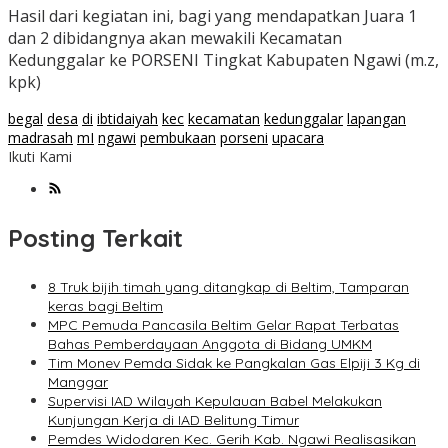
Hasil dari kegiatan ini, bagi yang mendapatkan Juara 1
dan 2 dibidangnya akan mewakili Kecamatan
Kedunggalar ke PORSENI Tingkat Kabupaten Ngawi (m.z,
kpk)
begal
desa
di
ibtidaiyah
kec
kecamatan
kedunggalar
lapangan
madrasah
mI
ngawi
pembukaan
porseni
upacara
Ikuti Kami
Posting Terkait
8 Truk bijih timah yang ditangkap di Beltim, Tamparan
keras bagi Beltim
MPC Pemuda Pancasila Beltim Gelar Rapat Terbatas
Bahas Pemberdayaan Anggota di Bidang UMKM
Tim Monev Pemda Sidak ke Pangkalan Gas Elpiji 3 Kg di
Manggar
Supervisi IAD Wilayah Kepulauan Babel Melakukan
Kunjungan Kerja di IAD Belitung Timur
Pemdes Widodaren Kec. Gerih Kab. Ngawi Realisasikan