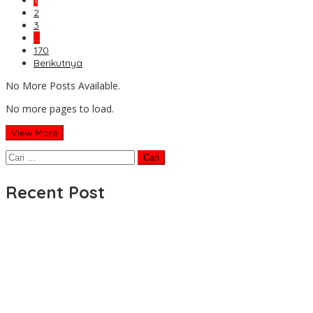
1
2
3
…
170
Berikutnya
No More Posts Available.
No more pages to load.
View More
Cari
untuk:
Recent Post