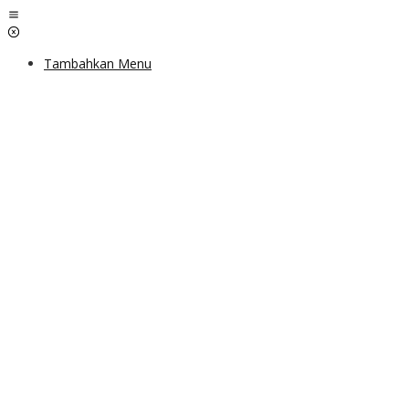
Lewati
ke
konten
Tambahkan Menu