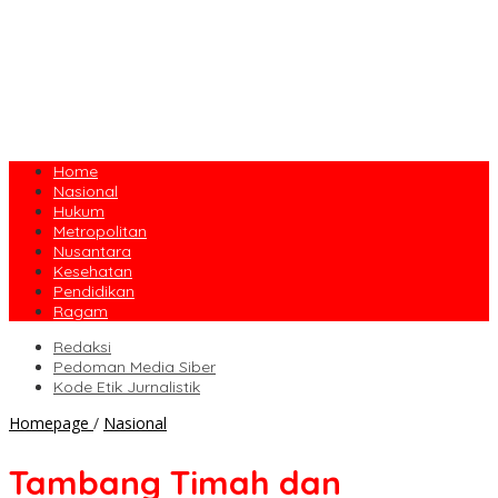
Home
Nasional
Hukum
Metropolitan
Nusantara
Kesehatan
Pendidikan
Ragam
Redaksi
Pedoman Media Siber
Kode Etik Jurnalistik
Tambang
Homepage
/
Nasional
Timah
dan
Tambang Timah dan
Harapan