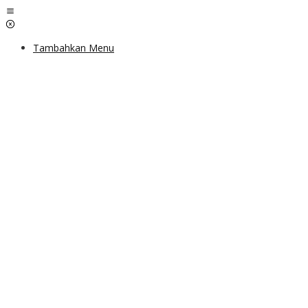
Lewati
ke
konten
Tambahkan Menu