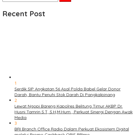
untuk:
Recent Post
1
Serdik SIP Angkatan 56 Asal Polda Babel Gelar Donor
Darah, Bantu Penuhi Stok Darah Di Pangkalpinang
2
Lewat Ngopi Bareng Kapolres Belitung Timur AKBP Dr.
Husni Tamrin S.T, S.H,M.Hum , Perkuat Sinergi Dengan Awak
Media
3
BRI Branch Office Radio Dalam Perkuat Ekosistem Digital
melalui Promo Cashback QRIS BRImo