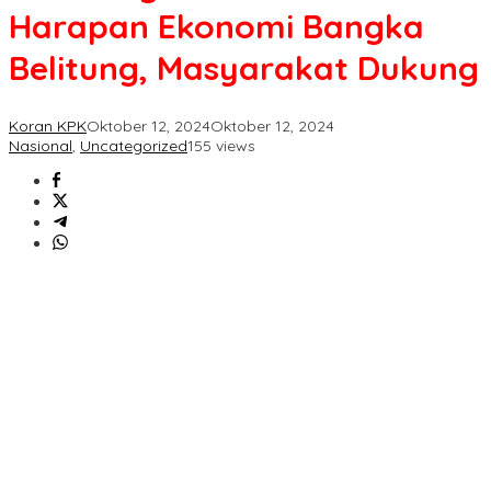
Ekonomi
Harapan Ekonomi Bangka
Bangka
Belitung,
Belitung, Masyarakat Dukung
Masyarakat
Dukung
Koran KPK
Oktober 12, 2024
Oktober 12, 2024
Nasional
,
Uncategorized
155 views