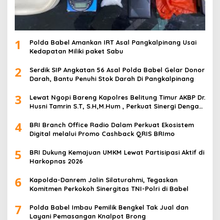
1
Polda Babel Amankan IRT Asal Pangkalpinang Usai
Kedapatan Miliki paket Sabu
2
Serdik SIP Angkatan 56 Asal Polda Babel Gelar Donor
Darah, Bantu Penuhi Stok Darah Di Pangkalpinang
3
Lewat Ngopi Bareng Kapolres Belitung Timur AKBP Dr.
Husni Tamrin S.T, S.H,M.Hum , Perkuat Sinergi Dengan
Awak Media
4
BRI Branch Office Radio Dalam Perkuat Ekosistem
Digital melalui Promo Cashback QRIS BRImo
5
BRI Dukung Kemajuan UMKM Lewat Partisipasi Aktif di
Harkopnas 2026
6
Kapolda-Danrem Jalin Silaturahmi, Tegaskan
Komitmen Perkokoh Sinergitas TNI-Polri di Babel
7
Polda Babel Imbau Pemilik Bengkel Tak Jual dan
Layani Pemasangan Knalpot Brong