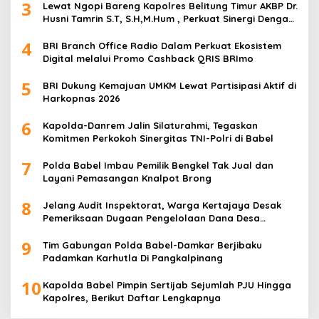
3
Lewat Ngopi Bareng Kapolres Belitung Timur AKBP Dr.
Husni Tamrin S.T, S.H,M.Hum , Perkuat Sinergi Dengan
Awak Media
4
BRI Branch Office Radio Dalam Perkuat Ekosistem
Digital melalui Promo Cashback QRIS BRImo
5
BRI Dukung Kemajuan UMKM Lewat Partisipasi Aktif di
Harkopnas 2026
6
Kapolda-Danrem Jalin Silaturahmi, Tegaskan
Komitmen Perkokoh Sinergitas TNI-Polri di Babel
7
Polda Babel Imbau Pemilik Bengkel Tak Jual dan
Layani Pemasangan Knalpot Brong
8
Jelang Audit Inspektorat, Warga Kertajaya Desak
Pemeriksaan Dugaan Pengelolaan Dana Desa
Dilakukan Transparan
9
Tim Gabungan Polda Babel-Damkar Berjibaku
Padamkan Karhutla Di Pangkalpinang
10
Kapolda Babel Pimpin Sertijab Sejumlah PJU Hingga
Kapolres, Berikut Daftar Lengkapnya