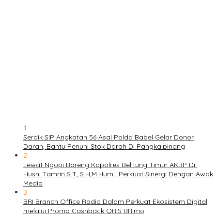
1
Serdik SIP Angkatan 56 Asal Polda Babel Gelar Donor
Darah, Bantu Penuhi Stok Darah Di Pangkalpinang
2
Lewat Ngopi Bareng Kapolres Belitung Timur AKBP Dr.
Husni Tamrin S.T, S.H,M.Hum , Perkuat Sinergi Dengan Awak
Media
3
BRI Branch Office Radio Dalam Perkuat Ekosistem Digital
melalui Promo Cashback QRIS BRImo