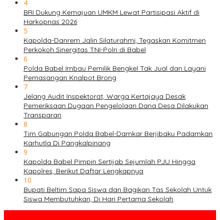
4
BRI Dukung Kemajuan UMKM Lewat Partisipasi Aktif di
Harkopnas 2026
5
Kapolda-Danrem Jalin Silaturahmi, Tegaskan Komitmen
Perkokoh Sinergitas TNI-Polri di Babel
6
Polda Babel Imbau Pemilik Bengkel Tak Jual dan Layani
Pemasangan Knalpot Brong
7
Jelang Audit Inspektorat, Warga Kertajaya Desak
Pemeriksaan Dugaan Pengelolaan Dana Desa Dilakukan
Transparan
8
Tim Gabungan Polda Babel-Damkar Berjibaku Padamkan
Karhutla Di Pangkalpinang
9
Kapolda Babel Pimpin Sertijab Sejumlah PJU Hingga
Kapolres, Berikut Daftar Lengkapnya
10
Bupati Beltim Sapa Siswa dan Bagikan Tas Sekolah Untuk
Siswa Membutuhkan, Di Hari Pertama Sekolah