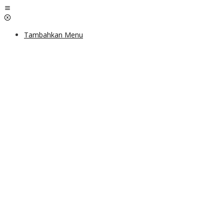
Lewati
ke
konten
Tambahkan Menu