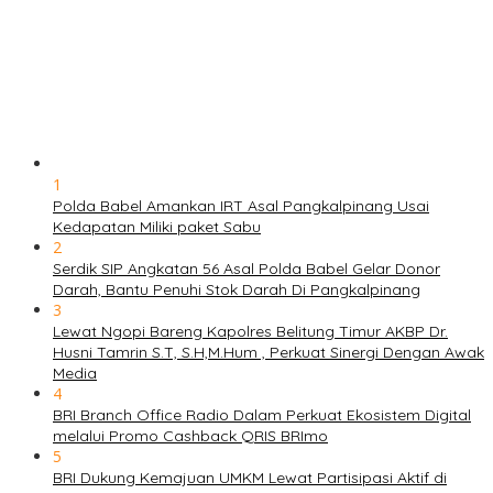
1
Polda Babel Amankan IRT Asal Pangkalpinang Usai
Kedapatan Miliki paket Sabu
2
Serdik SIP Angkatan 56 Asal Polda Babel Gelar Donor
Darah, Bantu Penuhi Stok Darah Di Pangkalpinang
3
Lewat Ngopi Bareng Kapolres Belitung Timur AKBP Dr.
Husni Tamrin S.T, S.H,M.Hum , Perkuat Sinergi Dengan Awak
Media
4
BRI Branch Office Radio Dalam Perkuat Ekosistem Digital
melalui Promo Cashback QRIS BRImo
5
BRI Dukung Kemajuan UMKM Lewat Partisipasi Aktif di