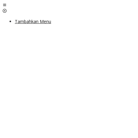
Lewati
ke
konten
Tambahkan Menu