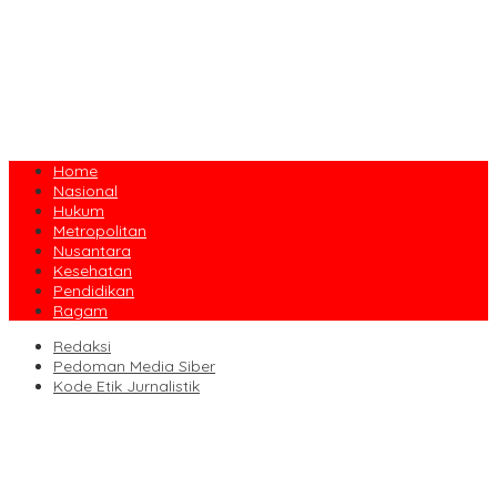
Home
Nasional
Hukum
Metropolitan
Nusantara
Kesehatan
Pendidikan
Ragam
Redaksi
Pedoman Media Siber
Kode Etik Jurnalistik