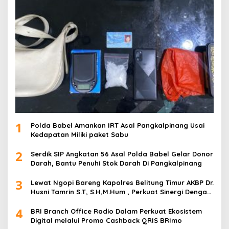
1
Polda Babel Amankan IRT Asal Pangkalpinang Usai
Kedapatan Miliki paket Sabu
2
Serdik SIP Angkatan 56 Asal Polda Babel Gelar Donor
Darah, Bantu Penuhi Stok Darah Di Pangkalpinang
3
Lewat Ngopi Bareng Kapolres Belitung Timur AKBP Dr.
Husni Tamrin S.T, S.H,M.Hum , Perkuat Sinergi Dengan
Awak Media
4
BRI Branch Office Radio Dalam Perkuat Ekosistem
Digital melalui Promo Cashback QRIS BRImo