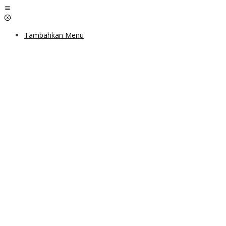
Lewati
ke
konten
Tambahkan Menu