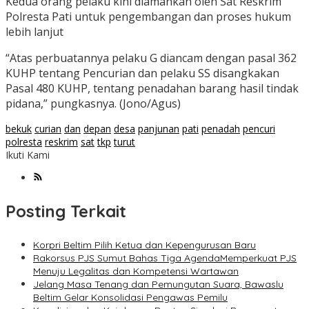
Kedua orang pelaku kini diamankan oleh Sat Reskrim
Polresta Pati untuk pengembangan dan proses hukum
lebih lanjut
“Atas perbuatannya pelaku G diancam dengan pasal 362
KUHP tentang Pencurian dan pelaku SS disangkakan
Pasal 480 KUHP, tentang penadahan barang hasil tindak
pidana,” pungkasnya. (Jono/Agus)
bekuk
curian
dan
depan
desa
panjunan
pati
penadah
pencuri
polresta
reskrim
sat
tkp
turut
Ikuti Kami
Posting Terkait
Korpri Beltim Pilih Ketua dan Kepengurusan Baru
Rakorsus PJS Sumut Bahas Tiga AgendaMemperkuat PJS
Menuju Legalitas dan Kompetensi Wartawan
Jelang Masa Tenang dan Pemungutan Suara, Bawaslu
Beltim Gelar Konsolidasi Pengawas Pemilu