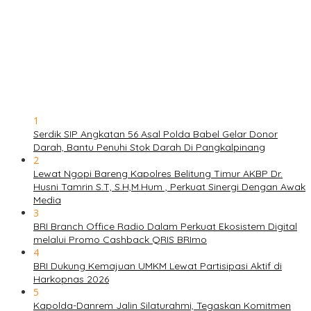
1
Serdik SIP Angkatan 56 Asal Polda Babel Gelar Donor
Darah, Bantu Penuhi Stok Darah Di Pangkalpinang
2
Lewat Ngopi Bareng Kapolres Belitung Timur AKBP Dr.
Husni Tamrin S.T, S.H,M.Hum , Perkuat Sinergi Dengan Awak
Media
3
BRI Branch Office Radio Dalam Perkuat Ekosistem Digital
melalui Promo Cashback QRIS BRImo
4
BRI Dukung Kemajuan UMKM Lewat Partisipasi Aktif di
Harkopnas 2026
5
Kapolda-Danrem Jalin Silaturahmi, Tegaskan Komitmen