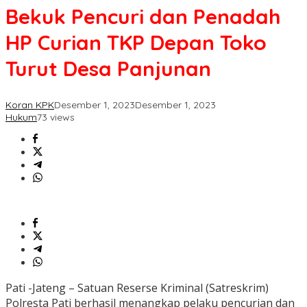
Bekuk
Bekuk Pencuri dan Penadah
Pencuri
dan
HP Curian TKP Depan Toko
Penadah
HP
Turut Desa Panjunan
Curian
TKP
Depan
Koran KPK
Desember 1, 2023
Desember 1, 2023
Toko
Hukum
73 views
Turut
Desa
Panjunan
Pati -Jateng – Satuan Reserse Kriminal (Satreskrim)
Polresta Pati berhasil menangkap pelaku pencurian dan