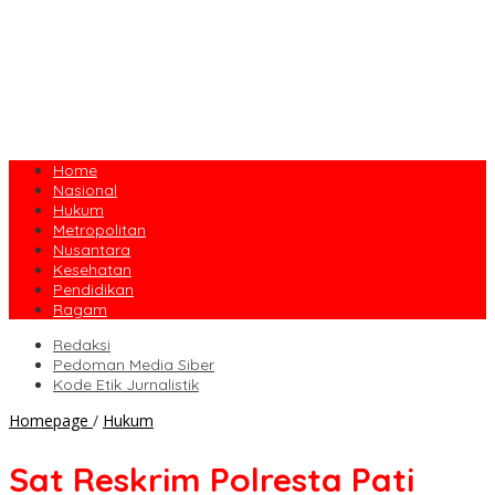
Home
Nasional
Hukum
Metropolitan
Nusantara
Kesehatan
Pendidikan
Ragam
Redaksi
Pedoman Media Siber
Kode Etik Jurnalistik
Sat
Homepage
/
Hukum
Reskrim
Polresta
Sat Reskrim Polresta Pati
Pati