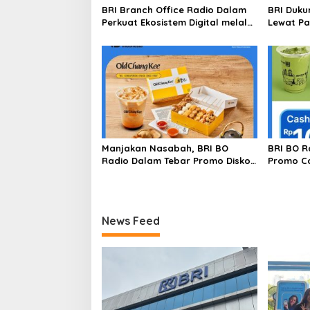
BRI Branch Office Radio Dalam
BRI Duk
Perkuat Ekosistem Digital melalui
Lewat Par
Promo Cashback QRIS BRImo
Harkopn
Manjakan Nasabah, BRI BO
BRI BO R
Radio Dalam Tebar Promo Diskon
Promo Ca
50 Persen di Old Chang Kee
Gerai Ko
News Feed