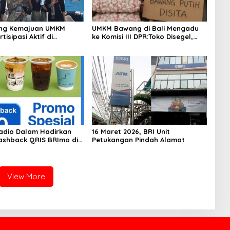
ung Kemajuan UMKM
UMKM Bawang di Bali Mengadu
tisipasi Aktif di
ke Komisi III DPR:Toko Disegel,
as 2026
400 Bal Bawang Disita, Kerugian
Membengkak
adio Dalam Hadirkan
16 Maret 2026, BRI Unit
shback QRIS BRImo di
Petukangan Pindah Alamat
pi ‘Dibawah Tangga’
View More