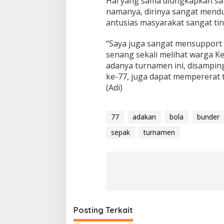
Hal yang sama diungkapkan sa
namanya, dirinya sangat mendu
antusias masyarakat sangat ti
“Saya juga sangat mensupport 
senang sekali melihat warga 
adanya turnamen ini, disampi
ke-77, juga dapat mempererat ta
(Adi)
77
adakan
bola
bunder
sepak
turnamen
Posting Terkait