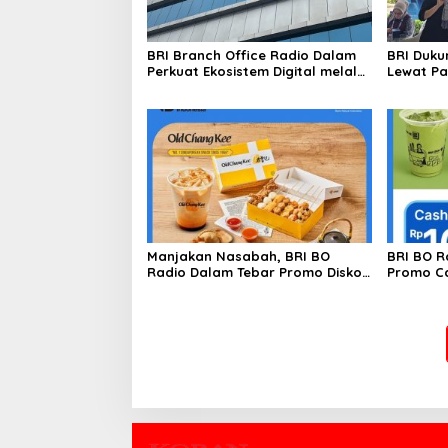
BRI Branch Office Radio Dalam
BRI Duk
Perkuat Ekosistem Digital melalui
Lewat Par
Promo Cashback QRIS BRImo
Harkopn
Manjakan Nasabah, BRI BO
BRI BO R
Radio Dalam Tebar Promo Diskon
Promo Ca
50 Persen di Old Chang Kee
Gerai Ko