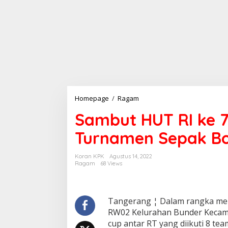
Sambut
Homepage
/
Ragam
HUT
Sambut HUT RI ke 
RI
ke
Turnamen Sepak Bo
77,
Samsudin
Adakan
Koran KPK
Agustus 14, 2022
Turnamen
Ragam
68 Views
Sepak
Bola
di
Kelurahan
Tangerang ¦ Dalam rangka men
Bunder
RW02 Kelurahan Bunder Kecam
cup antar RT yang diikuti 8 te