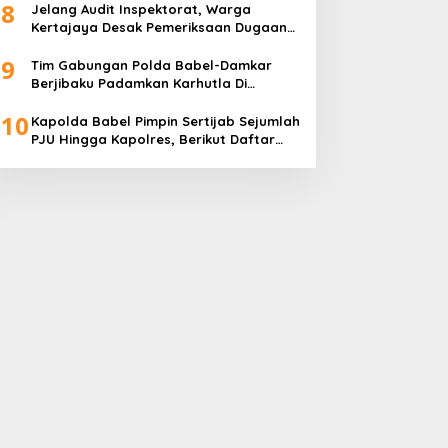
8
Jelang Audit Inspektorat, Warga
Kertajaya Desak Pemeriksaan Dugaan
Pengelolaan Dana Desa Dilakukan
9
Transparan
Tim Gabungan Polda Babel-Damkar
Berjibaku Padamkan Karhutla Di
Pangkalpinang
10
Kapolda Babel Pimpin Sertijab Sejumlah
PJU Hingga Kapolres, Berikut Daftar
Lengkapnya