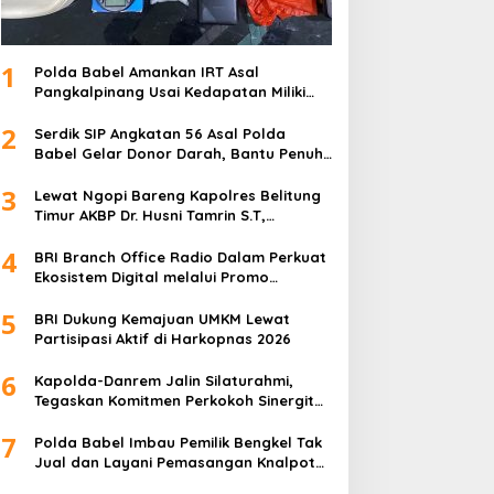
1
Polda Babel Amankan IRT Asal
Pangkalpinang Usai Kedapatan Miliki
paket Sabu
2
Serdik SIP Angkatan 56 Asal Polda
Babel Gelar Donor Darah, Bantu Penuhi
Stok Darah Di Pangkalpinang
3
Lewat Ngopi Bareng Kapolres Belitung
Timur AKBP Dr. Husni Tamrin S.T,
S.H,M.Hum , Perkuat Sinergi Dengan
4
Awak Media
BRI Branch Office Radio Dalam Perkuat
Ekosistem Digital melalui Promo
Cashback QRIS BRImo
5
BRI Dukung Kemajuan UMKM Lewat
Partisipasi Aktif di Harkopnas 2026
6
Kapolda-Danrem Jalin Silaturahmi,
Tegaskan Komitmen Perkokoh Sinergitas
TNI-Polri di Babel
7
Polda Babel Imbau Pemilik Bengkel Tak
Jual dan Layani Pemasangan Knalpot
Brong