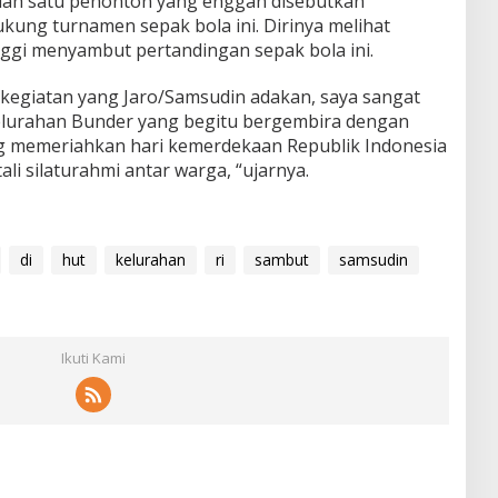
lah satu penonton yang enggan disebutkan
kung turnamen sepak bola ini. Dirinya melihat
nggi menyambut pertandingan sepak bola ini.
kegiatan yang Jaro/Samsudin adakan, saya sangat
Kelurahan Bunder yang begitu bergembira dengan
ng memeriahkan hari kemerdekaan Republik Indonesia
li silaturahmi antar warga, “ujarnya.
di
hut
kelurahan
ri
sambut
samsudin
Ikuti Kami