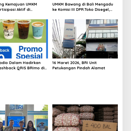
ung Kemajuan UMKM
UMKM Bawang di Bali Mengadu
tisipasi Aktif di
ke Komisi III DPR:Toko Disegel,
as 2026
400 Bal Bawang Disita, Kerugian
Membengkak
adio Dalam Hadirkan
16 Maret 2026, BRI Unit
shback QRIS BRImo di
Petukangan Pindah Alamat
pi ‘Dibawah Tangga’