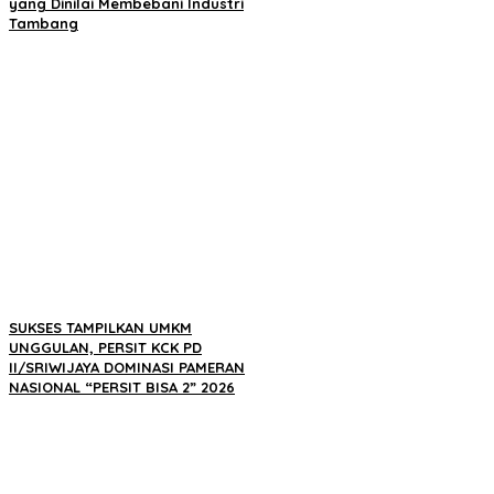
yang Dinilai Membebani Industri
Tambang
SUKSES TAMPILKAN UMKM
UNGGULAN, PERSIT KCK PD
II/SRIWIJAYA DOMINASI PAMERAN
NASIONAL “PERSIT BISA 2” 2026