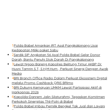
1
Polda Babel Amankan IRT Asal Pangkalpinang Usai
Kedapatan Miliki paket Sabu
2
Serdik SIP Angkatan 56 Asal Polda Babel Gelar Donor
Darah, Bantu Penuhi Stok Darah Di Pangkalpinang
3
Lewat Ngopi Bareng Kapolres Belitung Timur AKBP Dr.
Husni Tamrin S.T, S.H,M.Hum , Perkuat Sinergi Dengan Awak
Media
4
BRI Branch Office Radio Dalam Perkuat Ekosistem Digital
melalui Promo Cashback QRIS BRImo
5
BRI Dukung Kemajuan UMKM Lewat Partisipasi Aktif di
Harkopnas 2026
6
Kapolda-Danrem Jalin Silaturahmi, Tegaskan Komitmen
Perkokoh Sinergitas TNI-Polri di Babel
7
Polda Babel Imbau Pemilik Bengkel Tak Jual dan Layani