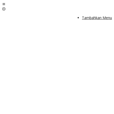
Lewati
ke
konten
Tambahkan Menu