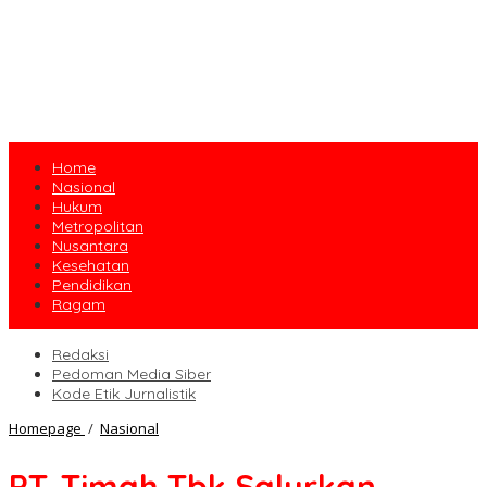
Home
Nasional
Hukum
Metropolitan
Nusantara
Kesehatan
Pendidikan
Ragam
Redaksi
Pedoman Media Siber
Kode Etik Jurnalistik
PT.
Homepage
/
Nasional
Timah
Tbk
PT. Timah Tbk Salurkan
Salurkan