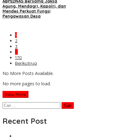
ABPEDNAS Bersama Jaksa
Agung, Mendagri, Kapolri, dan
Mendes Perkuat Fungsi
Pengawasan Desa
1
2
3
…
170
Berikutnya
No More Posts Available.
No more pages to load.
View More
Cari
untuk:
Recent Post