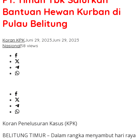
Bantuan
Bantuan Hewan Kurban di
Hewan
Kurban
Pulau Belitung
di
Pulau
Belitung
Koran KPK
Juni 29, 2023
Juni 29, 2023
Nasional
58 views
Koran Penelusuran Kasus (KPK)
BELITUNG TIMUR – Dalam rangka menyambut hari raya